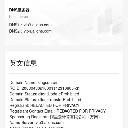
DNS服务器
Nameserver
DNS
1
：
vip3.alidns.com
DNS
2
：
vip4.alidns.com
英文信息
Domain Name: kingsun.cn
ROID: 20080430s10001s42310605-cn
Domain Status: clientUpdateProhibited
Domain Status: clientTransferProhibited
Registrant: REDACTED FOR PRIVACY
Registrant Contact Email: REDACTED FOR PRIVACY
Sponsoring Registrar: 阿里云计算有限公司（万网）
Name Server: vip3.alidns.com