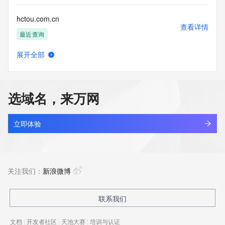
hctou.com.cn
查看详情
最近查询
展开全部
bbdc.cn
查看详情
最近查询
选域名，来万网
huanzhit.cn
查看详情
最近查询
立即体验
cyne.cn
查看详情
最近查询
关注我们：
新浪微博
aeonchina.com.cn
联系我们
查看详情
最近查询
文档
|
开发者社区
|
天池大赛
|
培训与认证