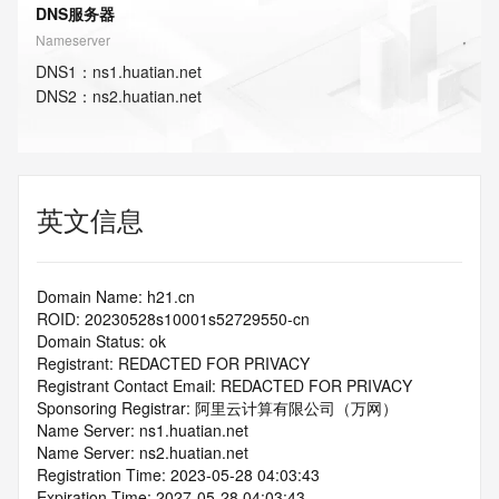
DNS服务器
Nameserver
DNS
1
：
ns1.huatian.net
DNS
2
：
ns2.huatian.net
英文信息
Domain Name: h21.cn
ROID: 20230528s10001s52729550-cn
Domain Status: ok
Registrant: REDACTED FOR PRIVACY
Registrant Contact Email: REDACTED FOR PRIVACY
Sponsoring Registrar: 阿里云计算有限公司（万网）
Name Server: ns1.huatian.net
Name Server: ns2.huatian.net
Registration Time: 2023-05-28 04:03:43
Expiration Time: 2027-05-28 04:03:43