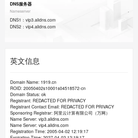
DNS服务器
Nameserver
DNS
1
：
vip3.alidns.com
DNS
2
：
vip4.alidns.com
英文信息
Domain Name: 1919.cn
ROID: 20050402s10001s04518572-cn
Domain Status: ok
Registrant: REDACTED FOR PRIVACY
Registrant Contact Email: REDACTED FOR PRIVACY
Sponsoring Registrar: 阿里云计算有限公司（万网）
Name Server: vip3.alidns.com
Name Server: vip4.alidns.com
Registration Time: 2005-04-02 12:19:17
Expiration Time: 2027-04-02 12:19:17