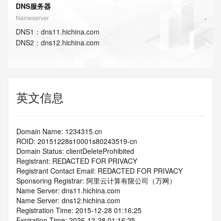
DNS服务器
Nameserver
DNS
1
：
dns11.hichina.com
DNS
2
：
dns12.hichina.com
英文信息
Domain Name: 1234315.cn
ROID: 20151228s10001s80243519-cn
Domain Status: clientDeleteProhibited
Registrant: REDACTED FOR PRIVACY
Registrant Contact Email: REDACTED FOR PRIVACY
Sponsoring Registrar: 阿里云计算有限公司（万网）
Name Server: dns11.hichina.com
Name Server: dns12.hichina.com
Registration Time: 2015-12-28 01:16:25
Expiration Time: 2026-12-28 01:16:25