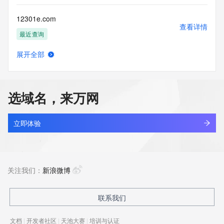
12301e.com
查看详情
最近查询
展开全部
12306.hk
查看详情
最近查询
选域名，来万网
12306.net.cn
查看详情
最近查询
立即体验
1230666888.com
查看详情
新注册
关注我们：
新浪微博
12306hotel.cn
联系我们
查看详情
最近查询
文档
|
开发者社区
|
天池大赛
|
培训与认证