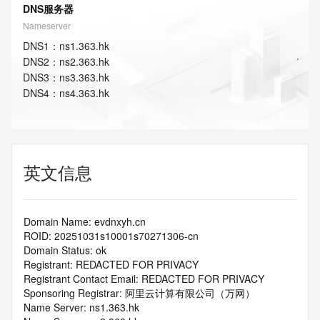
DNS服务器
Nameserver
DNS
1
：
ns1.363.hk
DNS
2
：
ns2.363.hk
DNS
3
：
ns3.363.hk
DNS
4
：
ns4.363.hk
英文信息
Domain Name: evdnxyh.cn
ROID: 20251031s10001s70271306-cn
Domain Status: ok
Registrant: REDACTED FOR PRIVACY
Registrant Contact Email: REDACTED FOR PRIVACY
Sponsoring Registrar: 阿里云计算有限公司（万网）
Name Server: ns1.363.hk