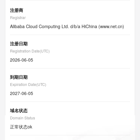
注册商
Registrar
Alibaba Cloud Computing Ltd. d/b/a HiChina (www.net.cn)
注册日期
Registration Date(UTC)
2026-06-05
到期日期
Expiration Date(UTC)
2027-06-05
域名状态
Domain Status
正常状态
ok