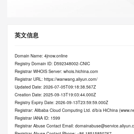
快速部署 Dify，高效搭建 
迁移与运维管理
10 分钟在聊天系统中增加
专有云
英文信息
Domain Name: 4jnow.online
Registry Domain ID: D592348002-CNIC
Registrar WHOIS Server: whois.hichina.com
Registrar URL: https://wanwang.aliyun.com/
Updated Date: 2026-07-05T09:18:38.567Z
Creation Date: 2025-09-13T19:03:44.000Z
Registry Expiry Date: 2026-09-13T23:59:59.000Z
Registrar: Alibaba Cloud Computing Ltd. d/b/a HiChina (www.ne
Registrar IANA ID: 1599
Registrar Abuse Contact Email: domainabuse@service.aliyun.
Registrar Abuse Contact Phone: +86.18515850767