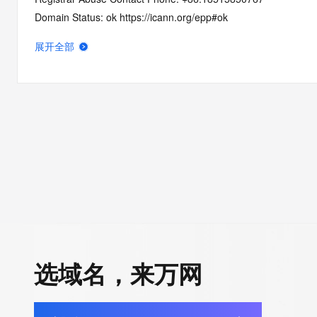
Domain Status: ok https://icann.org/epp#ok
Name Server: dns29.hichina.com
展开全部
Name Server: dns30.hichina.com
DNSSEC: unsigned
URL of the ICANN RDDS Inaccuracy Complaint Form: https://ic
>>> Last update of WHOIS database: 2026-07-07T06:27:11.3
For more information on domain status codes, please visit http
The WHOIS information provided in this page has been redact
in compliance with ICANN's Temporary Specification for gTLD
Registration Data.
选域名，来万网
The data in this record is provided by Tucows Registry for info
purposes only, and it does not guarantee its accuracy. Tucows 
authoritative for whois information in top-level domains it opera