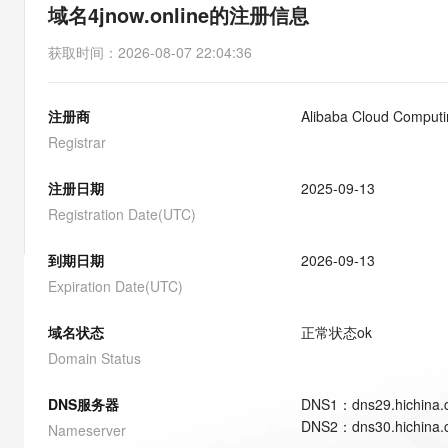
存储
天池大赛
能看、能想、能动手的多模
域名4jnow.online的注册信息
云解析DNS
解决方案免费试用 新老
电子合同
最高领取价值200元试用
安全
网络与CDN
AI 算法大赛
Qwen3-VL-Plus
获取时间
：
2026-08-07 22:04:36
畅捷通
大数据开发治理平台 Data
AI 产品 免费试用
网络
安全
云开发大赛
Tableau 订阅
1亿+ 大模型 tokens 和 
注册商
Alibaba Cloud Computin
可观测
入门学习赛
中间件
AI空中课堂在线直播课
云防火墙
140+云产品 免费试用
Registrar
大模型服务
上云与迁云
云原生的云上边界网络安全
产品新客免费试用，最长1
数据库
生态解决方案
注册日期
2025-09-13
千问AI平台-Token Plan
企业出海
大模型ACA认证体验
大数据计算
Registration Date(UTC)
助力企业全员 AI 认知与能
行业生态解决方案
政企业务
媒体服务
千问AI平台-模型体验
到期日期
2026-09-13
开发者生态解决方案
在线体验全尺寸、多种模态
Expiration Date(UTC)
企业服务与云通信
AI 开发和 AI 应用解决
Happy 系列大模型
域名与网站
域名状态
正常状态
ok
Domain Status
终端用户计算
DNS服务器
DNS
1
：
dns29.hichina
Serverless
大模型解决方案
DNS
2
：
dns30.hichina
Nameserver
开发工具