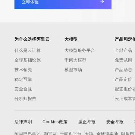
立即体验
under contract with the Internet Corporation for Assigned Nam
Numbers. Whois information from other top-level domains is p
a third-party under license to Tucows Registry.
This service is intended only for query-based access. By using 
为什么选择阿里云
大模型
产品和定
service, you agree that you will use any data presented only for
什么是云计算
大模型服务平台
全部产品
purposes and that, under no circumstances will you use (a) da
全球基础设施
千问大模型
免费试用
acquired for the purpose of allowing, enabling, or otherwise su
the transmission by e-mail, telephone, facsimile or other
技术领先
模型市场
产品动态
communications mechanism of mass  unsolicited, commercial a
稳定可靠
产品定价
or solicitations to entities other than your existing  customers; o
安全合规
配置报价
(b) this service to enable high volume, automated, electronic 
分析师报告
云上成本
that send queries or data to the systems of any Registrar or an
Registry except as reasonably necessary to register domain n
modify existing domain name registrations.
法律声明
Cookies政策
廉正举报
安全举报
Tucows Registry reserves the right to modify these terms at an
阿里巴巴集团
淘宝网
千问AI平台
天猫
全球速卖通
阿里巴