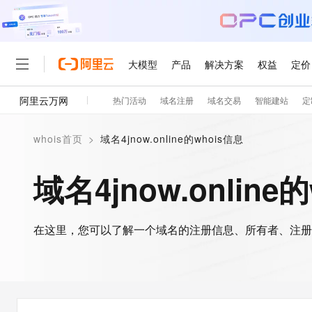
大模型
产品
解决方案
权益
定价
阿里云万网
热门活动
域名注册
域名交易
智能建站
定
大模型
产品
解决方案
权益
定价
云市场
伙伴
服务
了解阿里云
精选产品
精选解决方案
普惠上云
产品定价
精选商城
成为销售伙伴
售前咨询
为什么选择阿里云
千问AI平台
whois首页
>
域名4jnow.online的whois信息
了解云产品的定价详情
大模型服务平台百炼
千问办公，解锁你的工作
普惠上云 官方力荐
分销伙伴
在线服务
网站建设
什么是云计算
大
大模型服务与应用平台
企业级Agent产品，直接
云服务器38元/年起，超
域名4jnow.online
咨询伙伴
多端小程序
技术领先
云上成本管理
售后服务
轻量应用服务器
Agency Agents：拥
官方推荐返现计划
大模型
精选产品
精选解决方案
Salesforce 国际版订阅
稳定可靠
管理和优化成本
推荐新用户得奖励，单订单
销售伙伴合作计划
自助服务
友盟天域
安全合规
人工智能与机器学习
AI
文本生成
在这里，您可以了解一个域名的注册信息、所有者、注册
云数据库 RDS
HappyHorse 打造一
云工开物
无影生态合作计划
在线服务
观测云
分析师报告
高校专属算力普惠，学生认
计算
互联网应用开发
Qwen3.8-Max
HOT
Salesforce On Alibaba C
工单服务
智能体时代全能旗舰模型
Tuya 物联网平台阿里云
研究报告与白皮书
人工智能平台 PAI
快速拥有专属 OpenClaw
大模
Consulting Partner 合
大数据
容器
免费试用
短信专区
一站式AI开发、训练和推
蓝凌 OA
Qwen3.7-Plus
AI 大模型销售与服务生
现代化应用