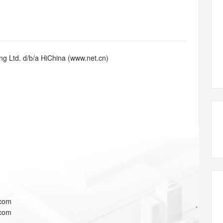
态智能体模型
旗舰 MoE 大模型，百万上下文与顶尖推理能力
图生视频，流
同享
万小智 AI 建站低至 15元/月
Qoder CN
AI 短剧/漫剧
云原生数据库 
快递物流查询
WordPress
成为服务伙
高校合作
点，立即开启云上创新
覆盖公网/内网、递归/权威、移动APP等全场景解析服务
送.CN域名，送备案服务码
基于千问大模型等，支持代码智能生成、研发智能问答
AI助力短剧
GLM-5.2
Wan2.7-T
Ubuntu
服务生态伙伴
视觉 Coding、空间感知、多模态思考等全面升级
1M上下文，专为长程任务能力而生
云工开物
企业应用
Works
Night Plan 支持 Qwen 3.8-Max
云原生大数据计算服务 MaxCompute
AI 办公
容器服务 Kub
NEW
Red Hat
30+ 款产品免费体验
Data Agent 驱动的一站式 Data+AI 开发治理平台
夜间 5 折，Qwen/Meoo/TokenPlan 客户专享
面向分析的企业级SaaS模式云数据仓库
AI智能应用
提供一站式管
科研合作
g Ltd. d/b/a HiChina (www.net.cn)
ERP
堂（旗舰版）
SUSE
智能客服
AI 应用构建
大模型原生
CRM
防护产品
2个月
自动承接线索
建站小程序
Qoder
大模型服务平台百炼-应用模版
OA 办公系统
HOT
NEW
面向真实软件
个人版上线、团队版降价；千问3.8-Max首发发尝鲜
丰富多元化的应用模版和解决方案
力提升
财税管理
模板建站
万有无界
大模型服务平台百炼-智能体
400电话
定制建站
的模型效果
灵活可视化地构建企业级 Agent
方案
广告营销
模板小程序
秒悟
人工智能平台 PAI
定制小程序
云端极速 AI 
新一代 AI 视频生成模型，深度适配广告营销等场景
AI Native 的算法工程平台，一站式完成建模、训练、推理服务部署
APP 开发
.com
建站系统
.com