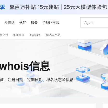
云市场
伙伴
服务
了解阿里云
制交付
备案服务
商标服务
精选云产品
AI 特惠
数据与 API
成为产品伙伴
企业增值服务
最佳实践
价格计算器
AI 场景体
基础软件
产品伙伴合
阿里云认证
市场活动
配置报价
大模型
自助选配和估算价格
新方式
睿译宝，AI翻译排版一步到位
智启 AI 普惠权益
产品生态集成认证中心
企业支持计划
云上春晚
域名与网站
千问官方 MaaS 平台，为开发者和 Agent 而生，新用户赠送 1 亿 + tokens 额度
Qwen Aud
AI Coding
阿里云Maa
2026 阿里云
云服务器 E
为企业打
数据集
Windows
大模型认证
模型
NEW
NEW
交付可用成果
值低价云产品抢先购
上传文档即自动完成翻译和格式还原
至高享 1亿+免费 tokens，加速 Al 应用落地
提供智能易用的域名与建站服务
智能编程，一键
安全可靠、
的whois信息
产品生态伙伴
专家技术服务
云上奥运之旅
弹性计算合作
阿里云中企出
手机三要素
宝塔 Linux
全部认证
价格优势
有专属领域专家
GLM-5.2：长任务时代开源旗舰模型
阿里云 OPC 创新助力计划
千问大模型
即刻拥有 DeepS
AI 电商营销
对象存储 O
大模型
产品生态伙伴工作台
企业增值服务台
云栖战略参考
云存储合作计
云栖大会
身份实名认证
CentOS
训练营
推动算力普惠，释放技术红利
最高返9万
多领域专家智能体,一键组建 AI 虚拟交付团队
快速构建应用程序和网站，即刻迈出上云第一步
至高百万元 Token 补贴，加速一人公司成长
多元化、高性能、安全可靠的大模型服务
真正可用的 1M 上下文,一次完成代码全链路开发
轻松解锁专属 Dee
从图文生成到
云上的中国
数据库合作计
活动全景
短信
Docker
图片和
商、注册日期、过期日期、域名状态等信息
站式影视创作平台
Hermes Agent，打造自进化智能体
Token Plan 模型订阅计划
数字证书管理服务（原SSL证书）
5 分钟轻松部署
AI 广告创作
无影云电脑
企业成长
NEW
信息公告
看见新力量
云网络合作计
OCR 文字识别
JAVA
证享300元代金券
可视化编排打通从文字构思到成片全链路闭环
全托管，含MySQL、PostgreSQL、SQL Server、MariaDB多引擎
自主进化，持久记忆，越用越聪明
Qwen3.8-Max 首发尝鲜，限时加量 10 倍，夜间低至2折
实现全站HTTPS，呈现可信的WEB访问
图文、视频一
随时随地安
Kimi-K3
HappyHors
NEW
魔搭 Mode
loud
服务实践
官网公告
Kimi 最新旗舰模型，长程编程与推理利器
让文字生成流
金融模力时刻
Salesforce O
版
发票查验
全能环境
Claude Code + GStack 打造工程团队
千问办公，限时限量积分加倍
Qoder
低代码高效构
AI 建站
短信服务
型
NEW
作计划
计划
创新中心
魔搭 ModelSc
健康状态
理服务
让AI从“聊天伙伴”进化为能干活的“数字员工”
安装技能 GStack，拥有专属 AI 工程团队
你的AI工作搭子，覆盖日常办公高频场景
面向真实软件的智能体编程平台
0 代码专业建
客户案例
天气预报查询
操作系统
Deepseek-v4-pro
HappyHors
态合作计划