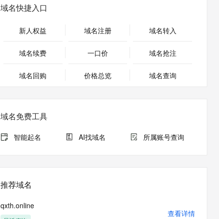
安全
畅自然，细节丰富
高表现力语音合成大模型，语音克隆听感自然
我要投诉
PolarDB
域名快捷入口
上云场景组合购
Milvus 弹性伸缩功能新增节
伴
漫剧创作，剧本、分镜、视频高效生成
100%兼容MySQL、PostgreSQL，兼容Oracle，支持集中和分布式
覆盖90%+业务场景，专享组合折扣价
点支持范围
2V
VPN
Fun-ASR
新人权益
域名注册
域名转入
文戏情感细腻自然，动作戏激烈拳拳到肉，实现更强表演能力
支持中英文自由切换，具备更强的噪声鲁棒性
ernetes 版 ACK
云聚AI 严选权益
AI 原生数据库服务发布
SSL 证书
，一键激活高效办公新体验
理容器应用的 K8s 服务
精选AI产品，从模型到应用全链提效
Agent 数据网关
域名续费
一口价
域名抢注
堡垒机
AI 用量加速计划
云原生数据库 PolarDB
应用
域名回购
价格总览
防火墙
域名查询
、识别商机，让客服更高效、服务更出色。
新老同享，达量后返
Agentic Database 发布
千问办公
主机安全
NEW
的智能体编程平台
一站式AI生产力平台
域名免费工具
AI 应用及服务市场
伶鹊
企业级人与Agent协作平台，接入和调度多个数字员工
智能客服平台，对话机器人、对话分析、智能外呼
智能起名
AI找域名
所属账号查询
AI 应用
大模型服务平台百炼 - 全妙
大模型
应用创作平台
多模态内容创作工具，已接入 DeepSeek
自然语言处理
推荐域名
数据标注
qxth.online
机器学习
查看详情