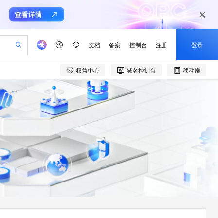
文档
备案
控制台
注册
登录
权益中心
域名控制台
移动端
验
作计划
器
AI 活动
专业服务
服务伙伴合作计划
开发者社区
加入我们
产品动态
服务平台百炼
阿里云 OPC 创新助力计划
一站式生成采购清单，支持单品或批量购买
io：打造专属 AI 语音助手
S产品伙伴计划（繁花）
峰会
CS
造的大模型服务与应用开发平台
一句话生成原生可编辑精美 PPT 文稿
AI 生产力先锋
Al MaaS 服务伙伴赋能合作
域名
博文
Careers
至高可申请百万元
Qwen3.8-Max 模型上线
开启高性价比 AI 编程新体验
弹性可伸缩的云计算服务
Qwen-Audio-3.0-Realtime 端到端实时语音角色扮演
输入一句话想法, 轻松生成专业的 PPT
先锋实践拓展 AI 生产力的边界
Token 补贴，五大权
计划
海大会
伙伴信用分合作计划
商标
问答
社会招聘
益加速 OPC 成功
eek-V4-Pro
SS
一键部署幻兽帕鲁游戏服务器
飞天发布时刻
HOT
Open Search 向量检索版支
划
备案
电子书
校园招聘
pSeek-V4-Pro
视频创作，一键激活电商全链路生产力
稳定、安全、高性价比、高性能的云存储服务
一键购买专属联机服务器，轻松开启游戏
所见，即是所愿
持视频检索 Pipeline 功能
更多支持
划
公司注册
镜像站
视频生成
语音识别与合成
专属 QwenPaw
漫剧工坊：一站式动画创作平台
AI 实训营
HOT
应用身份服务 (IDaaS)
合作伙伴培训与认证
划
上云迁移
站生成，高效打造优质广告素材
全接入的云上超级电脑
从聊天伙伴进化为能主动干活的本地数字员工
快速生产连贯的高质量长漫剧
从基础到进阶，Agent 创客手把手教你
OpenClaw 管理能力上线
e-1.1-T2V
Qwen3-TTS-Flash
lScope
我要反馈
查询合作伙伴
畅细腻的高质量视频
离线语音合成大模型，多语言方言自适应，低延迟高稳定
n Alibaba Cloud ISV 合作
代维服务
建企业门户网站
10 分钟搭建微信、支付宝小程序
MaxCompute MaxFrame 提
创新加速
ope
登录合作伙伴管理后台
我要建议
站，无忧落地极速上线
以可视化方式快速构建移动和 PC 门户网站
国内短信简单易用，安全可靠，秒级触达，全球覆盖200+国家和地区。
高效部署网站，快速应用到小程序
供自动弹性内存功能
e-1.1-I2V
Cosyvoice-V3-Flash