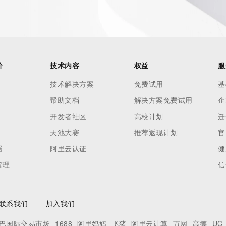
es and
rovided by
this
价
技术内容
权益
服
 lawful
技术解决方案
免费试用
基
ta
帮助文档
解决方案免费试用
企
pporting
开发者社区
高校计划
迁
dvertising
天池大赛
推荐返现计划
官
r
器
阿里云认证
健
processes
管理
信
y
ames or
联系我们
加入我们
y time. By
巴国际交易市场
1688
阿里妈妈
飞猪
阿里云计算
万网
高德
UC