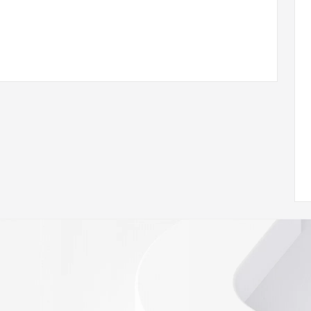
ann.org/wicf
03Z <<<
s://icann.org/epp
ed
rmational
Registry is
tes