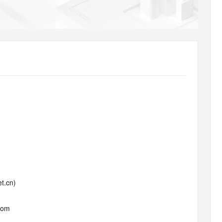
AI 应用
10分钟微调：让0.6B模型媲美235B模
多模态数据信
型
依托云原生高可用架构,实现Dify私有化部署
用1%尺寸在特定领域达到大模型90%以上效果
一个 AI 助手
超强辅助，Bol
即刻拥有 DeepSeek-R1 满血版
在企业官网、通讯软件中为客户提供 AI 客服
多种方案随心选，轻松解锁专属 DeepSeek
t.cn)
com