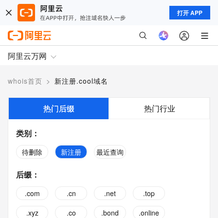
打开 APP
阿里云万网
whois首页
>
新注册.cool域名
热门后缀
热门行业
类别
：
待删除
新注册
最近查询
后缀
：
.com
.cn
.net
.top
.xyz
.co
.bond
.online