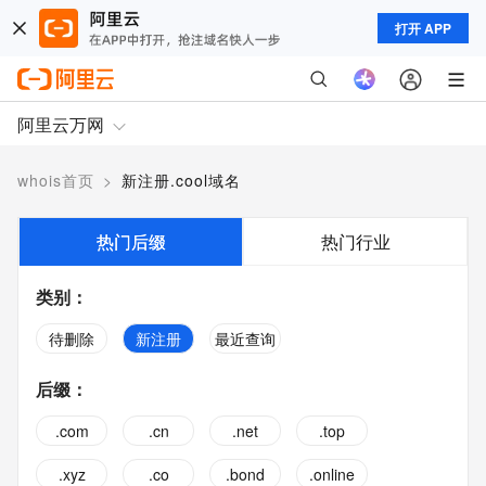
打开 APP
阿里云万网
whois首页
>
新注册.cool域名
热门后缀
热门行业
类别
：
待删除
新注册
最近查询
后缀
：
.com
.cn
.net
.top
.xyz
.co
.bond
.online