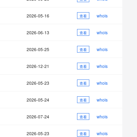
AI 应用
10分钟微调：让0.6B模型媲美235B模
多模态数据信
型
依托云原生高可用架构,实现Dify私有化部署
2026-05-16
whois
用1%尺寸在特定领域达到大模型90%以上效果
查看
一个 AI 助手
超强辅助，Bol
即刻拥有 DeepSeek-R1 满血版
在企业官网、通讯软件中为客户提供 AI 客服
2026-06-13
whois
查看
多种方案随心选，轻松解锁专属 DeepSeek
2026-05-25
whois
查看
2026-12-21
whois
查看
2026-05-23
whois
查看
2026-05-24
whois
查看
2026-07-24
whois
查看
2026-05-23
whois
查看