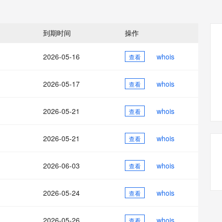
态智能体模型
旗舰 MoE 大模型，百万上下文与顶尖推理能力
图生视频，流
同享
万小智 AI 建站低至 15元/月
Qoder CN
AI 短剧/漫剧
云原生数据库 
快递物流查询
WordPress
成为服务伙
高校合作
点，立即开启云上创新
覆盖公网/内网、递归/权威、移动APP等全场景解析服务
送.CN域名，送备案服务码
基于千问大模型等，支持代码智能生成、研发智能问答
AI助力短剧
GLM-5.2
Wan2.7-T
Ubuntu
服务生态伙伴
到期时间
操作
视觉 Coding、空间感知、多模态思考等全面升级
1M上下文，专为长程任务能力而生
云工开物
企业应用
Works
Night Plan 支持 Qwen 3.8-Max
云原生大数据计算服务 MaxCompute
AI 办公
容器服务 Kub
NEW
Red Hat
30+ 款产品免费体验
Data Agent 驱动的一站式 Data+AI 开发治理平台
夜间 5 折，Qwen/Meoo/TokenPlan 客户专享
面向分析的企业级SaaS模式云数据仓库
AI智能应用
提供一站式管
科研合作
2026-05-16
whois
查看
ERP
堂（旗舰版）
SUSE
智能客服
AI 应用构建
大模型原生
CRM
防护产品
2个月
自动承接线索
2026-05-17
whois
查看
建站小程序
Qoder
大模型服务平台百炼-应用模版
OA 办公系统
HOT
NEW
面向真实软件
个人版上线、团队版降价；千问3.8-Max首发发尝鲜
丰富多元化的应用模版和解决方案
力提升
2026-05-21
whois
财税管理
查看
模板建站
万有无界
大模型服务平台百炼-智能体
400电话
定制建站
的模型效果
灵活可视化地构建企业级 Agent
2026-05-21
whois
查看
方案
广告营销
模板小程序
秒悟
人工智能平台 PAI
2026-06-03
whois
定制小程序
查看
云端极速 AI 
新一代 AI 视频生成模型，深度适配广告营销等场景
AI Native 的算法工程平台，一站式完成建模、训练、推理服务部署
APP 开发
2026-05-24
whois
查看
建站系统
2026-05-26
whois
查看