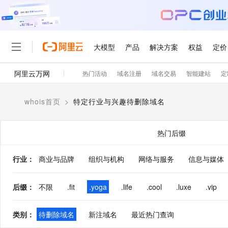
大模型
产品
解决方案
权益
定价
阿里云万网
热门活动
域名注册
域名交易
智能建站
定
大模型
产品
解决方案
权益
定价
云市场
伙伴
服务
了解阿里云
精选产品
精选解决方案
普惠上云
产品定价
精选商城
成为销售伙伴
售前咨询
为什么选择阿里云
千问AI平台
whois首页
>
特定行业与兴趣待删除域名
了解云产品的定价详情
大模型服务平台百炼
千问办公，解锁你的工作
普惠上云 官方力荐
分销伙伴
在线服务
网站建设
什么是云计算
大
大模型服务与应用平台
企业级Agent产品，直接
云服务器38元/年起，超
咨询伙伴
多端小程序
技术领先
热门后缀
云上成本管理
售后服务
轻量应用服务器
Agency Agents：拥
官方推荐返现计划
大模型
精选产品
精选解决方案
Salesforce 国际版订阅
稳定可靠
管理和优化成本
推荐新用户得奖励，单订单
销售伙伴合作计划
行业
：
商业与品牌
组织与机构
网络与服务
自助服务
信息与媒体
友盟天域
安全合规
人工智能与机器学习
AI
文本生成
云数据库 RDS
HappyHorse 打造一
云工开物
无影生态合作计划
在线服务
观测云
分析师报告
高校专属算力普惠，学生认
计算
互联网应用开发
后缀
：
不限
.fit
.yoga
.life
.cool
.luxe
.vip
Qwen3.8-Max
HOT
Salesforce On Alibaba C
工单服务
智能体时代全能旗舰模型
Tuya 物联网平台阿里云
研究报告与白皮书
人工智能平台 PAI
快速拥有专属 OpenClaw
大模
Consulting Partner 合
大数据
容器
免费试用
短信专区
类别
：
待删除域名
新注域名
最近热门查询
一站式AI开发、训练和推
蓝凌 OA
Qwen3.7-Plus
AI 大模型销售与服务生
现代化应用