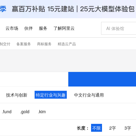
云市场
伙伴
服务
了解阿里云
制交付
备案服务
商标服务
精选云产品
AI 特惠
数据与 API
成为产品伙伴
企业增值服务
最佳实践
价格计算器
AI 场景体
基础软件
产品伙伴合
阿里云认证
市场活动
配置报价
大模型
自助选配和估算价格
新方式
睿译宝，AI翻译排版一步到位
智启 AI 普惠权益
产品生态集成认证中心
企业支持计划
云上春晚
域名与网站
千问官方 MaaS 平台，为开发者和 Agent 而生，新用户赠送 1 亿 + tokens 额度
Qwen Aud
AI Coding
阿里云Maa
2026 阿里云
云服务器 E
为企业打
数据集
Windows
大模型认证
模型
NEW
NEW
交付可用成果
值低价云产品抢先购
上传文档即自动完成翻译和格式还原
至高享 1亿+免费 tokens，加速 Al 应用落地
提供智能易用的域名与建站服务
智能编程，一键
安全可靠、
产品生态伙伴
专家技术服务
云上奥运之旅
弹性计算合作
阿里云中企出
手机三要素
宝塔 Linux
全部认证
价格优势
有专属领域专家
GLM-5.2：长任务时代开源旗舰模型
阿里云 OPC 创新助力计划
千问大模型
即刻拥有 DeepS
AI 电商营销
对象存储 O
大模型
产品生态伙伴工作台
企业增值服务台
云栖战略参考
云存储合作计
云栖大会
身份实名认证
CentOS
训练营
推动算力普惠，释放技术红利
最高返9万
多领域专家智能体,一键组建 AI 虚拟交付团队
快速构建应用程序和网站，即刻迈出上云第一步
至高百万元 Token 补贴，加速一人公司成长
多元化、高性能、安全可靠的大模型服务
真正可用的 1M 上下文,一次完成代码全链路开发
轻松解锁专属 Dee
从图文生成到
技术与创新
特定行业与兴趣
中文行业与通用
云上的中国
数据库合作计
活动全景
短信
Docker
图片和
站式影视创作平台
Hermes Agent，打造自进化智能体
Token Plan 模型订阅计划
数字证书管理服务（原SSL证书）
5 分钟轻松部署
AI 广告创作
无影云电脑
企业成长
NEW
信息公告
看见新力量
云网络合作计
OCR 文字识别
JAVA
证享300元代金券
可视化编排打通从文字构思到成片全链路闭环
全托管，含MySQL、PostgreSQL、SQL Server、MariaDB多引擎
自主进化，持久记忆，越用越聪明
Qwen3.8-Max 首发尝鲜，限时加量 10 倍，夜间低至2折
实现全站HTTPS，呈现可信的WEB访问
图文、视频一
随时随地安
.fund
.gold
.kim
Kimi-K3
HappyHors
NEW
魔搭 Mode
loud
服务实践
官网公告
Kimi 最新旗舰模型，长程编程与推理利器
让文字生成流
金融模力时刻
Salesforce O
版
发票查验
全能环境
Claude Code + GStack 打造工程团队
千问办公，限时限量积分加倍
Qoder
低代码高效构
AI 建站
短信服务
型
NEW
作计划
计划
创新中心
魔搭 ModelSc
长度
：
不限
2字
3字
健康状态
理服务
让AI从“聊天伙伴”进化为能干活的“数字员工”
安装技能 GStack，拥有专属 AI 工程团队
你的AI工作搭子，覆盖日常办公高频场景
面向真实软件的智能体编程平台
0 代码专业建
客户案例
天气预报查询
操作系统
Deepseek-v4-pro
HappyHors
态合作计划