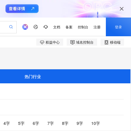
文档
备案
控制台
注册
登录
权益中心
域名控制台
移动端
验
作计划
器
AI 活动
专业服务
服务伙伴合作计划
开发者社区
加入我们
产品动态
服务平台百炼
阿里云 OPC 创新助力计划
一站式生成采购清单，支持单品或批量购买
io：打造专属 AI 语音助手
S产品伙伴计划（繁花）
峰会
CS
造的大模型服务与应用开发平台
一句话生成原生可编辑精美 PPT 文稿
AI 生产力先锋
Al MaaS 服务伙伴赋能合作
域名
博文
Careers
至高可申请百万元
Qwen3.8-Max 模型上线
开启高性价比 AI 编程新体验
弹性可伸缩的云计算服务
Qwen-Audio-3.0-Realtime 端到端实时语音角色扮演
输入一句话想法, 轻松生成专业的 PPT
先锋实践拓展 AI 生产力的边界
Token 补贴，五大权
计划
海大会
伙伴信用分合作计划
商标
问答
社会招聘
热门行业
益加速 OPC 成功
eek-V4-Pro
SS
一键部署幻兽帕鲁游戏服务器
飞天发布时刻
HOT
Open Search 向量检索版支
划
备案
电子书
校园招聘
pSeek-V4-Pro
视频创作，一键激活电商全链路生产力
稳定、安全、高性价比、高性能的云存储服务
一键购买专属联机服务器，轻松开启游戏
所见，即是所愿
持视频检索 Pipeline 功能
更多支持
划
公司注册
镜像站
视频生成
语音识别与合成
专属 QwenPaw
漫剧工坊：一站式动画创作平台
AI 实训营
HOT
应用身份服务 (IDaaS)
合作伙伴培训与认证
划
上云迁移
站生成，高效打造优质广告素材
全接入的云上超级电脑
从聊天伙伴进化为能主动干活的本地数字员工
快速生产连贯的高质量长漫剧
从基础到进阶，Agent 创客手把手教你
OpenClaw 管理能力上线
e-1.1-T2V
Qwen3-TTS-Flash
lScope
我要反馈
查询合作伙伴
畅细腻的高质量视频
离线语音合成大模型，多语言方言自适应，低延迟高稳定
n Alibaba Cloud ISV 合作
代维服务
建企业门户网站
10 分钟搭建微信、支付宝小程序
MaxCompute MaxFrame 提
创新加速
ope
登录合作伙伴管理后台
4字
5字
6字
7字
8字
9字
10字
我要建议
站，无忧落地极速上线
以可视化方式快速构建移动和 PC 门户网站
国内短信简单易用，安全可靠，秒级触达，全球覆盖200+国家和地区。
高效部署网站，快速应用到小程序
供自动弹性内存功能
e-1.1-I2V
Cosyvoice-V3-Flash