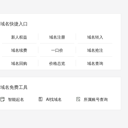
安全
畅自然，细节丰富
高表现力语音合成大模型，语音克隆听感自然
我要投诉
PolarDB
上云场景组合购
Milvus 弹性伸缩功能新增节
伴
漫剧创作，剧本、分镜、视频高效生成
100%兼容MySQL、PostgreSQL，兼容Oracle，支持集中和分布式
覆盖90%+业务场景，专享组合折扣价
点支持范围
2V
VPN
Fun-ASR
文戏情感细腻自然，动作戏激烈拳拳到肉，实现更强表演能力
支持中英文自由切换，具备更强的噪声鲁棒性
ernetes 版 ACK
云聚AI 严选权益
AI 原生数据库服务发布
域名快捷入口
SSL 证书
，一键激活高效办公新体验
理容器应用的 K8s 服务
精选AI产品，从模型到应用全链提效
Agent 数据网关
堡垒机
新人权益
域名注册
域名转入
AI 用量加速计划
云原生数据库 PolarDB
应用
防火墙
、识别商机，让客服更高效、服务更出色。
新老同享，达量后返
Agentic Database 发布
域名续费
一口价
域名抢注
千问办公
主机安全
NEW
的智能体编程平台
一站式AI生产力平台
域名回购
价格总览
域名查询
AI 应用及服务市场
伶鹊
企业级人与Agent协作平台，接入和调度多个数字员工
智能客服平台，对话机器人、对话分析、智能外呼
AI 应用
域名免费工具
大模型服务平台百炼 - 全妙
大模型
应用创作平台
多模态内容创作工具，已接入 DeepSeek
智能起名
AI找域名
所属账号查询
自然语言处理
数据标注
机器学习