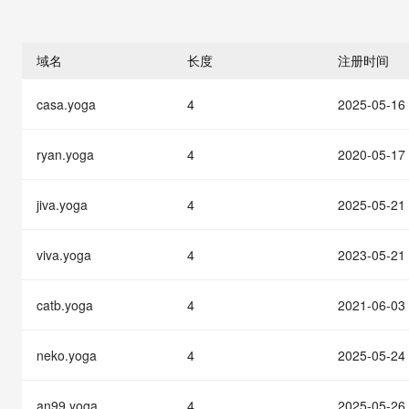
存储
天池大赛
能看、能想、能动手的多模
云解析DNS
解决方案免费试用 新老
电子合同
最高领取价值200元试用
安全
网络与CDN
AI 算法大赛
Qwen3-VL-Plus
畅捷通
域名
长度
注册时间
大数据开发治理平台 Data
AI 产品 免费试用
网络
安全
云开发大赛
Tableau 订阅
1亿+ 大模型 tokens 和 
casa.yoga
4
2025-05-16
可观测
入门学习赛
中间件
AI空中课堂在线直播课
云防火墙
140+云产品 免费试用
大模型服务
上云与迁云
云原生的云上边界网络安全
产品新客免费试用，最长1
数据库
ryan.yoga
4
2020-05-17
生态解决方案
千问AI平台-Token Plan
企业出海
大模型ACA认证体验
大数据计算
助力企业全员 AI 认知与能
jiva.yoga
4
2025-05-21
行业生态解决方案
政企业务
媒体服务
千问AI平台-模型体验
开发者生态解决方案
在线体验全尺寸、多种模态
viva.yoga
4
2023-05-21
企业服务与云通信
AI 开发和 AI 应用解决
Happy 系列大模型
域名与网站
catb.yoga
4
2021-06-03
终端用户计算
neko.yoga
4
2025-05-24
Serverless
大模型解决方案
an99.yoga
4
2025-05-26
开发工具