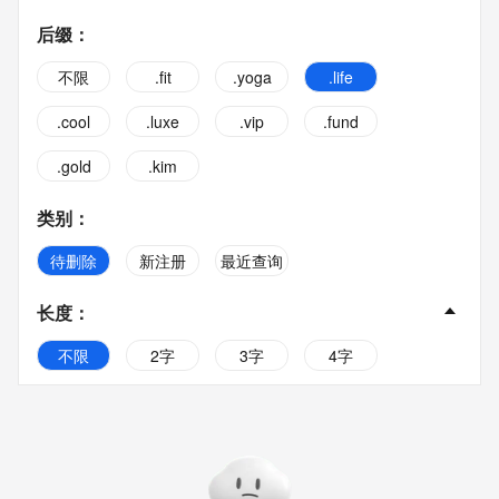
后缀
：
不限
.fit
.yoga
.life
.cool
.luxe
.vip
.fund
.gold
.kim
类别
：
待删除
新注册
最近查询
长度
：
不限
2字
3字
4字
5字
6字
7字
8字
9字
10字