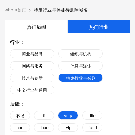
whois首页
>
特定行业与兴趣待删除域名
热门后缀
热门行业
行业
：
商业与品牌
组织与机构
网络与服务
信息与媒体
技术与创新
特定行业与兴趣
中文行业与通用
后缀
：
不限
.fit
.yoga
.life
.cool
.luxe
.vip
.fund