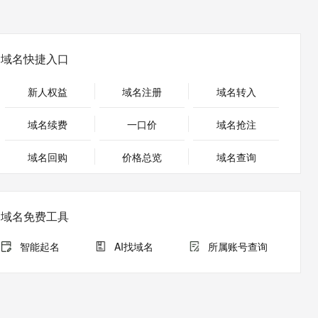
安全
畅自然，细节丰富
高表现力语音合成大模型，语音克隆听感自然
我要投诉
PolarDB
上云场景组合购
Milvus 弹性伸缩功能新增节
伴
漫剧创作，剧本、分镜、视频高效生成
100%兼容MySQL、PostgreSQL，兼容Oracle，支持集中和分布式
覆盖90%+业务场景，专享组合折扣价
点支持范围
2V
VPN
Fun-ASR
文戏情感细腻自然，动作戏激烈拳拳到肉，实现更强表演能力
支持中英文自由切换，具备更强的噪声鲁棒性
ernetes 版 ACK
云聚AI 严选权益
AI 原生数据库服务发布
域名快捷入口
SSL 证书
，一键激活高效办公新体验
理容器应用的 K8s 服务
精选AI产品，从模型到应用全链提效
Agent 数据网关
堡垒机
新人权益
域名注册
域名转入
AI 用量加速计划
云原生数据库 PolarDB
应用
防火墙
、识别商机，让客服更高效、服务更出色。
新老同享，达量后返
Agentic Database 发布
域名续费
一口价
域名抢注
千问办公
主机安全
NEW
的智能体编程平台
一站式AI生产力平台
域名回购
价格总览
域名查询
AI 应用及服务市场
伶鹊
企业级人与Agent协作平台，接入和调度多个数字员工
智能客服平台，对话机器人、对话分析、智能外呼
AI 应用
域名免费工具
大模型服务平台百炼 - 全妙
大模型
应用创作平台
多模态内容创作工具，已接入 DeepSeek
智能起名
AI找域名
所属账号查询
自然语言处理
数据标注
机器学习