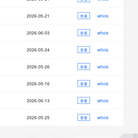
AI 应用
10分钟微调：让0.6B模型媲美235B模
多模态数据信
型
依托云原生高可用架构,实现Dify私有化部署
2026-05-21
whois
用1%尺寸在特定领域达到大模型90%以上效果
查看
一个 AI 助手
超强辅助，Bol
即刻拥有 DeepSeek-R1 满血版
在企业官网、通讯软件中为客户提供 AI 客服
2026-06-03
whois
查看
多种方案随心选，轻松解锁专属 DeepSeek
2026-05-24
whois
查看
2026-05-26
whois
查看
2026-05-16
whois
查看
2026-06-13
whois
查看
2026-05-25
whois
查看