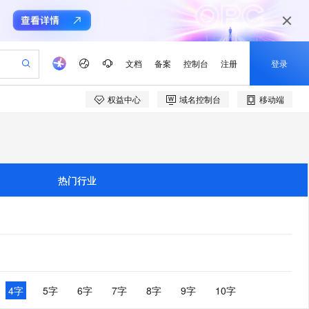
文档
备案
控制台
注册
登录
权益中心
域名控制台
移动端
验
作计划
器
AI 活动
专业服务
服务伙伴合作计划
开发者社区
加入我们
产品动态
服务平台百炼
阿里云 OPC 创新助力计划
一站式生成采购清单，支持单品或批量购买
可编辑精美 PPT 文稿
S产品伙伴计划（繁花）
峰会
CS
造的大模型服务与应用开发平台
Agency Agents：拥有专属领域专家
AI 生产力先锋
Al MaaS 服务伙伴赋能合作
域名
博文
Careers
至高可申请百万元
Qwen3.8-Max 模型上线
 轻松生成专业的 PPT
开启高性价比 AI 编程新体验
弹性可伸缩的云计算服务
先锋实践拓展 AI 生产力的边界
多领域专家智能体,一键组建 AI 虚拟交付团队
Token 补贴，五大权
计划
海大会
伙伴信用分合作计划
商标
问答
社会招聘
热门行业
益加速 OPC 成功
帕鲁游戏服务器
SS
HappyHorse 打造一站式影视创作平台
飞天发布时刻
HOT
Open Search 向量检索版支
划
备案
电子书
校园招聘
联机服务器，轻松开启游戏
视频创作，一键激活电商全链路生产力
稳定、安全、高性价比、高性能的云存储服务
所见，即是所愿
持视频检索 Pipeline 功能
可视化编排打通从文字构思到成片全链路闭环
更多支持
划
公司注册
镜像站
视频生成
语音识别与合成
 智能体与工作流应用
漫剧工坊：一站式动画创作平台
AI 实训营
应用身份服务 (IDaaS)
合作伙伴培训与认证
划
上云迁移
站生成，高效打造优质广告素材
全接入的云上超级电脑
通过阿里云百炼高效搭建AI应用,助力高效开发
快速生产连贯的高质量长漫剧
从基础到进阶，Agent 创客手把手教你
OpenClaw 管理能力上线
e-1.1-T2V
Qwen3-TTS-Flash
lScope
我要反馈
查询合作伙伴
畅细腻的高质量视频
离线语音合成大模型，多语言方言自适应，低延迟高稳定
n Alibaba Cloud ISV 合作
代维服务
建企业门户网站
10 分钟搭建微信、支付宝小程序
MaxCompute MaxFrame 提
创新加速
ope
登录合作伙伴管理后台
4字
5字
6字
7字
8字
9字
10字
我要建议
站，无忧落地极速上线
以可视化方式快速构建移动和 PC 门户网站
国内短信简单易用，安全可靠，秒级触达，全球覆盖200+国家和地区。
高效部署网站，快速应用到小程序
供自动弹性内存功能
e-1.1-I2V
Cosyvoice-V3-Flash