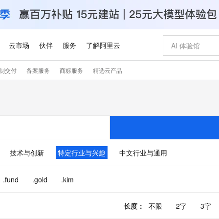
云市场
伙伴
服务
了解阿里云
制交付
备案服务
商标服务
精选云产品
AI 特惠
数据与 API
成为产品伙伴
企业增值服务
最佳实践
价格计算器
AI 场景体
基础软件
产品伙伴合
阿里云认证
市场活动
配置报价
大模型
自助选配和估算价格
步到位
智启 AI 普惠权益
产品生态集成认证中心
企业支持计划
云上春晚
域名与网站
Qwen Audio：打造专属 AI 语音助手
千问官方 MaaS 平台，为开发者和 Agent 而生，新用户赠送 1 亿 + tokens 额度
一句话生成原生
AI Coding
阿里云Maa
2026 阿里云
云服务器 E
为企业打
数据集
Windows
大模型认证
模型
NEW
NEW
格式还原
值低价云产品抢先购
至高享 1亿+免费 tokens，加速 Al 应用落地
提供智能易用的域名与建站服务
Qwen-Audio-3.0-Realtime 端到端实时语音角色扮演
输入一句话想法,
智能编程，一键
安全可靠、
产品生态伙伴
专家技术服务
云上奥运之旅
弹性计算合作
阿里云中企出
手机三要素
宝塔 Linux
全部认证
价格优势
开源旗舰模型
即刻拥有 DeepSeek-V4-Pro
阿里云 OPC 创新助力计划
千问大模型
一键部署幻兽
AI 电商营销
对象存储 O
大模型
产品生态伙伴工作台
企业增值服务台
云栖战略参考
云存储合作计
云栖大会
身份实名认证
CentOS
训练营
推动算力普惠，释放技术红利
最高返9万
真正可用的 1M 上下文,一次完成代码全链路开发
快速构建应用程序和网站，即刻迈出上云第一步
轻松解锁专属 DeepSeek-V4-Pro
至高百万元 Token 补贴，加速一人公司成长
多元化、高性能、安全可靠的大模型服务
一键购买专属
从图文生成到
技术与创新
特定行业与兴趣
中文行业与通用
云上的中国
数据库合作计
活动全景
短信
Docker
图片和
自进化智能体
5 分钟轻松部署专属 QwenPaw
Token Plan 模型订阅计划
数字证书管理服务（原SSL证书）
高效搭建 AI
AI 广告创作
无影云电脑
企业成长
NEW
HOT
信息公告
看见新力量
云网络合作计
OCR 文字识别
JAVA
越聪明
证享300元代金券
全托管，含MySQL、PostgreSQL、SQL Server、MariaDB多引擎
Qwen3.8-Max 首发尝鲜，限时加量 10 倍，夜间低至2折
实现全站HTTPS，呈现可信的WEB访问
从聊天伙伴进化为能主动干活的本地数字员工
图文、视频一
随时随地安
.fund
.gold
.kim
Kimi-K3
HappyHors
NEW
魔搭 Mode
loud
服务实践
官网公告
Kimi 最新旗舰模型，长程编程与推理利器
让文字生成流
金融模力时刻
Salesforce O
版
发票查验
全能环境
Claude Code + GStack 打造工程团队
千问办公，限时限量积分加倍
Qoder
低代码高效构
AI 建站
短信服务
型
NEW
作计划
计划
创新中心
魔搭 ModelSc
长度
：
不限
2字
3字
健康状态
理服务
让AI从“聊天伙伴”进化为能干活的“数字员工”
安装技能 GStack，拥有专属 AI 工程团队
你的AI工作搭子，覆盖日常办公高频场景
面向真实软件的智能体编程平台
0 代码专业建
客户案例
天气预报查询
操作系统
Deepseek-v4-pro
HappyHors
态合作计划