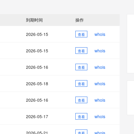
态智能体模型
旗舰 MoE 大模型，百万上下文与顶尖推理能力
图生视频，流
同享
万小智 AI 建站低至 15元/月
Qoder CN
AI 短剧/漫剧
云原生数据库 
快递物流查询
WordPress
成为服务伙
高校合作
点，立即开启云上创新
覆盖公网/内网、递归/权威、移动APP等全场景解析服务
送.CN域名，送备案服务码
基于千问大模型等，支持代码智能生成、研发智能问答
AI助力短剧
GLM-5.2
Wan2.7-T
Ubuntu
服务生态伙伴
到期时间
操作
视觉 Coding、空间感知、多模态思考等全面升级
1M上下文，专为长程任务能力而生
云工开物
企业应用
Works
Night Plan 支持 Qwen 3.8-Max
云原生大数据计算服务 MaxCompute
AI 办公
容器服务 Kub
NEW
Red Hat
30+ 款产品免费体验
Data Agent 驱动的一站式 Data+AI 开发治理平台
夜间 5 折，Qwen/Meoo/TokenPlan 客户专享
面向分析的企业级SaaS模式云数据仓库
AI智能应用
提供一站式管
科研合作
2026-05-15
whois
查看
ERP
堂（旗舰版）
SUSE
智能客服
AI 应用构建
大模型原生
CRM
防护产品
2个月
自动承接线索
2026-05-15
whois
查看
建站小程序
Qoder
大模型服务平台百炼-应用模版
OA 办公系统
HOT
NEW
面向真实软件
个人版上线、团队版降价；千问3.8-Max首发发尝鲜
丰富多元化的应用模版和解决方案
力提升
2026-05-16
whois
财税管理
查看
模板建站
万有无界
大模型服务平台百炼-智能体
400电话
定制建站
的模型效果
灵活可视化地构建企业级 Agent
2026-05-18
whois
查看
方案
广告营销
模板小程序
秒悟
人工智能平台 PAI
2026-05-16
whois
定制小程序
查看
云端极速 AI 
新一代 AI 视频生成模型，深度适配广告营销等场景
AI Native 的算法工程平台，一站式完成建模、训练、推理服务部署
APP 开发
2026-05-17
whois
查看
建站系统
2026-05-21
whois
查看