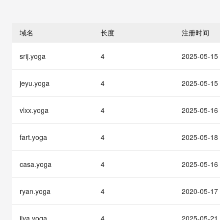
存储
天池大赛
能看、能想、能动手的多模
云解析DNS
解决方案免费试用 新老
电子合同
最高领取价值200元试用
安全
网络与CDN
AI 算法大赛
Qwen3-VL-Plus
畅捷通
域名
长度
注册时间
大数据开发治理平台 Data
AI 产品 免费试用
网络
安全
云开发大赛
Tableau 订阅
1亿+ 大模型 tokens 和 
srij.yoga
4
2025-05-15
可观测
入门学习赛
中间件
AI空中课堂在线直播课
云防火墙
140+云产品 免费试用
大模型服务
上云与迁云
云原生的云上边界网络安全
产品新客免费试用，最长1
数据库
jeyu.yoga
4
2025-05-15
生态解决方案
千问AI平台-Token Plan
企业出海
大模型ACA认证体验
大数据计算
助力企业全员 AI 认知与能
vlxx.yoga
4
2025-05-16
行业生态解决方案
政企业务
媒体服务
千问AI平台-模型体验
开发者生态解决方案
在线体验全尺寸、多种模态
fart.yoga
4
2025-05-18
企业服务与云通信
AI 开发和 AI 应用解决
Happy 系列大模型
域名与网站
casa.yoga
4
2025-05-16
终端用户计算
ryan.yoga
4
2020-05-17
Serverless
大模型解决方案
jiva.yoga
4
2025-05-21
开发工具