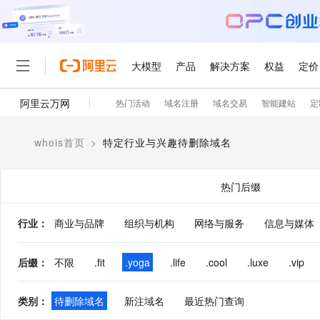
大模型
产品
解决方案
权益
定价
阿里云万网
热门活动
域名注册
域名交易
智能建站
定
大模型
产品
解决方案
权益
定价
云市场
伙伴
服务
了解阿里云
精选产品
精选解决方案
普惠上云
产品定价
精选商城
成为销售伙伴
售前咨询
为什么选择阿里云
千问AI平台
whois首页
>
特定行业与兴趣待删除域名
了解云产品的定价详情
大模型服务平台百炼
睿译宝，AI翻译排版一
普惠上云 官方力荐
分销伙伴
在线服务
网站建设
什么是云计算
大
大模型服务与应用平台
上传文档即自动完成翻译和
云服务器38元/年起，超
咨询伙伴
多端小程序
技术领先
热门后缀
云上成本管理
售后服务
轻量应用服务器
GLM-5.2：长任务时代
官方推荐返现计划
大模型
精选产品
精选解决方案
Salesforce 国际版订阅
稳定可靠
管理和优化成本
推荐新用户得奖励，单订单
销售伙伴合作计划
行业
：
商业与品牌
组织与机构
网络与服务
自助服务
信息与媒体
友盟天域
安全合规
人工智能与机器学习
AI
文本生成
云数据库 RDS
Hermes Agent，打造
云工开物
无影生态合作计划
在线服务
观测云
分析师报告
自主进化，持久记忆，越用
高校专属算力普惠，学生认
计算
互联网应用开发
后缀
：
不限
.fit
.yoga
.life
.cool
.luxe
.vip
Qwen3.8-Max
HOT
Salesforce On Alibaba C
工单服务
智能体时代全能旗舰模型
Tuya 物联网平台阿里云
研究报告与白皮书
人工智能平台 PAI
快速拥有专属 OpenClaw
大模
Consulting Partner 合
大数据
容器
免费试用
短信专区
类别
：
待删除域名
新注域名
最近热门查询
一站式AI开发、训练和推
蓝凌 OA
Qwen3.7-Plus
AI 大模型销售与服务生
现代化应用