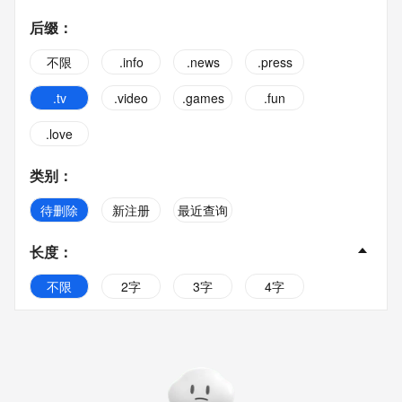
后缀
：
不限
.info
.news
.press
.tv
.video
.games
.fun
.love
类别
：
待删除
新注册
最近查询
长度
：
不限
2字
3字
4字
5字
6字
7字
8字
9字
10字