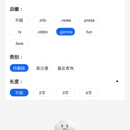
后缀
：
不限
.info
.news
.press
.tv
.video
.games
.fun
.love
类别
：
待删除
新注册
最近查询
长度
：
不限
2字
3字
4字
5字
6字
7字
8字
9字
10字