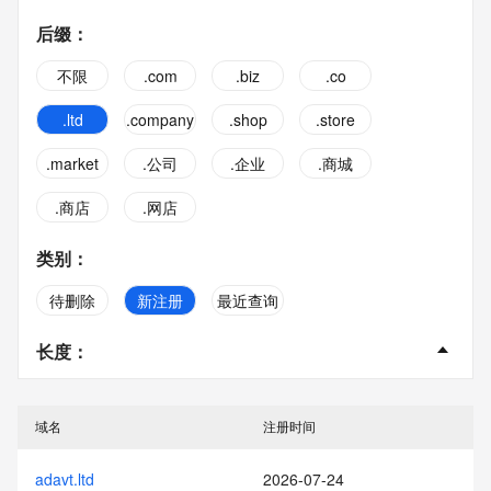
后缀
：
不限
.com
.biz
.co
.ltd
.company
.shop
.store
.market
.公司
.企业
.商城
.商店
.网店
类别
：
待删除
新注册
最近查询
长度
：
不限
2字
3字
4字
域名
注册时间
5字
6字
7字
8字
adavt.ltd
2026-07-24
9字
10字