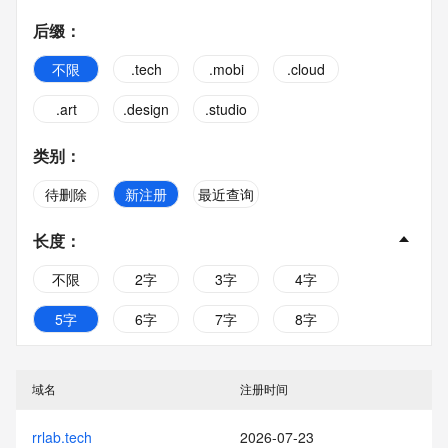
后缀
：
不限
.tech
.mobi
.cloud
.art
.design
.studio
类别
：
待删除
新注册
最近查询
长度
：
不限
2字
3字
4字
5字
6字
7字
8字
9字
10字
域名
注册时间
rrlab.tech
2026-07-23