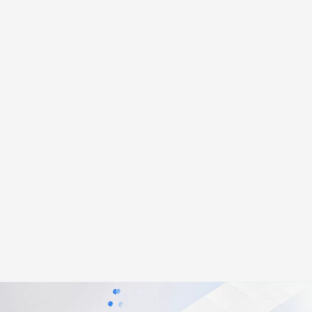
安全
畅自然，细节丰富
高表现力语音合成大模型，语音克隆听感自然
我要投诉
PolarDB
上云场景组合购
Milvus 弹性伸缩功能新增节
伴
漫剧创作，剧本、分镜、视频高效生成
100%兼容MySQL、PostgreSQL，兼容Oracle，支持集中和分布式
覆盖90%+业务场景，专享组合折扣价
点支持范围
2V
VPN
Fun-ASR
文戏情感细腻自然，动作戏激烈拳拳到肉，实现更强表演能力
支持中英文自由切换，具备更强的噪声鲁棒性
ernetes 版 ACK
云聚AI 严选权益
AI 原生数据库服务发布
SSL 证书
，一键激活高效办公新体验
理容器应用的 K8s 服务
精选AI产品，从模型到应用全链提效
Agent 数据网关
堡垒机
AI 用量加速计划
云原生数据库 PolarDB
应用
防火墙
、识别商机，让客服更高效、服务更出色。
新老同享，达量后返
Agentic Database 发布
千问办公
主机安全
NEW
的智能体编程平台
一站式AI生产力平台
AI 应用及服务市场
伶鹊
企业级人与Agent协作平台，接入和调度多个数字员工
智能客服平台，对话机器人、对话分析、智能外呼
AI 应用
大模型服务平台百炼 - 全妙
大模型
应用创作平台
多模态内容创作工具，已接入 DeepSeek
自然语言处理
数据标注
机器学习