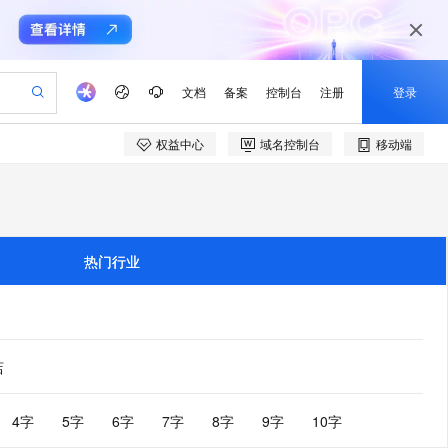
文档
备案
控制台
注册
登录
权益中心
域名控制台
移动端
验
作计划
器
AI 活动
专业服务
服务伙伴合作计划
开发者社区
加入我们
产品动态
服务平台百炼
阿里云 OPC 创新助力计划
一站式生成采购清单，支持单品或批量购买
可编辑精美 PPT 文稿
S产品伙伴计划（繁花）
峰会
CS
造的大模型服务与应用开发平台
Agency Agents：拥有专属领域专家
AI 生产力先锋
Al MaaS 服务伙伴赋能合作
域名
博文
Careers
至高可申请百万元
Qwen3.8-Max 模型上线
 轻松生成专业的 PPT
开启高性价比 AI 编程新体验
弹性可伸缩的云计算服务
先锋实践拓展 AI 生产力的边界
多领域专家智能体,一键组建 AI 虚拟交付团队
Token 补贴，五大权
计划
海大会
伙伴信用分合作计划
商标
问答
社会招聘
热门行业
益加速 OPC 成功
帕鲁游戏服务器
SS
HappyHorse 打造一站式影视创作平台
飞天发布时刻
HOT
Open Search 向量检索版支
划
备案
电子书
校园招聘
联机服务器，轻松开启游戏
视频创作，一键激活电商全链路生产力
稳定、安全、高性价比、高性能的云存储服务
所见，即是所愿
持视频检索 Pipeline 功能
可视化编排打通从文字构思到成片全链路闭环
更多支持
划
公司注册
镜像站
视频生成
语音识别与合成
 智能体与工作流应用
漫剧工坊：一站式动画创作平台
AI 实训营
应用身份服务 (IDaaS)
合作伙伴培训与认证
划
上云迁移
站生成，高效打造优质广告素材
全接入的云上超级电脑
通过阿里云百炼高效搭建AI应用,助力高效开发
快速生产连贯的高质量长漫剧
从基础到进阶，Agent 创客手把手教你
OpenClaw 管理能力上线
店
e-1.1-T2V
Qwen3-TTS-Flash
lScope
我要反馈
查询合作伙伴
畅细腻的高质量视频
离线语音合成大模型，多语言方言自适应，低延迟高稳定
n Alibaba Cloud ISV 合作
代维服务
建企业门户网站
10 分钟搭建微信、支付宝小程序
MaxCompute MaxFrame 提
创新加速
ope
登录合作伙伴管理后台
4字
5字
6字
7字
8字
9字
10字
我要建议
站，无忧落地极速上线
以可视化方式快速构建移动和 PC 门户网站
国内短信简单易用，安全可靠，秒级触达，全球覆盖200+国家和地区。
高效部署网站，快速应用到小程序
供自动弹性内存功能
e-1.1-I2V
Cosyvoice-V3-Flash