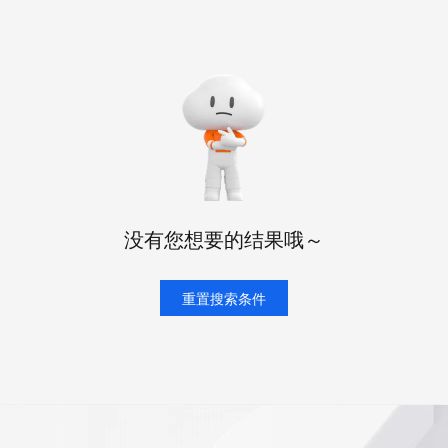
态智能体模型
旗舰 MoE 大模型，百万上下文与顶尖推理能力
图生视频，流
同享
万小智 AI 建站低至 15元/月
Qoder CN
AI 短剧/漫剧
云原生数据库 
快递物流查询
WordPress
成为服务伙
高校合作
点，立即开启云上创新
覆盖公网/内网、递归/权威、移动APP等全场景解析服务
送.CN域名，送备案服务码
基于千问大模型等，支持代码智能生成、研发智能问答
AI助力短剧
GLM-5.2
Wan2.7-T
Ubuntu
服务生态伙伴
视觉 Coding、空间感知、多模态思考等全面升级
1M上下文，专为长程任务能力而生
云工开物
企业应用
Works
Night Plan 支持 Qwen 3.8-Max
云原生大数据计算服务 MaxCompute
AI 办公
容器服务 Kub
NEW
Red Hat
30+ 款产品免费体验
Data Agent 驱动的一站式 Data+AI 开发治理平台
夜间 5 折，Qwen/Meoo/TokenPlan 客户专享
面向分析的企业级SaaS模式云数据仓库
AI智能应用
提供一站式管
科研合作
ERP
堂（旗舰版）
SUSE
智能客服
AI 应用构建
大模型原生
CRM
防护产品
2个月
自动承接线索
建站小程序
Qoder
大模型服务平台百炼-应用模版
OA 办公系统
HOT
NEW
面向真实软件
个人版上线、团队版降价；千问3.8-Max首发发尝鲜
丰富多元化的应用模版和解决方案
力提升
财税管理
模板建站
没有您想要的结果哦～
万有无界
大模型服务平台百炼-智能体
400电话
定制建站
的模型效果
灵活可视化地构建企业级 Agent
方案
广告营销
重置搜索条件
模板小程序
秒悟
人工智能平台 PAI
定制小程序
云端极速 AI 
新一代 AI 视频生成模型，深度适配广告营销等场景
AI Native 的算法工程平台，一站式完成建模、训练、推理服务部署
APP 开发
建站系统