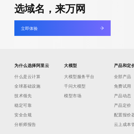
快速部署 Dify，高效搭建 
选域名，来万网
迁移与运维管理
10 分钟在聊天系统中增加
专有云
立即体验
为什么选择阿里云
大模型
产品和定
什么是云计算
大模型服务平台
全部产品
全球基础设施
千问大模型
免费试用
技术领先
模型市场
产品动态
稳定可靠
产品定价
安全合规
配置报价
分析师报告
云上成本