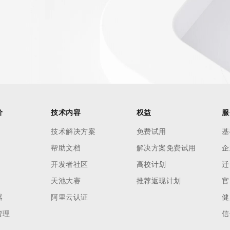
AI 应用
10分钟微调：让0.6B模型媲美235B模
多模态数据信
型
依托云原生高可用架构,实现Dify私有化部署
用1%尺寸在特定领域达到大模型90%以上效果
一个 AI 助手
超强辅助，Bol
即刻拥有 DeepSeek-R1 满血版
在企业官网、通讯软件中为客户提供 AI 客服
多种方案随心选，轻松解锁专属 DeepSeek
价
技术内容
权益
服
技术解决方案
免费试用
基
帮助文档
解决方案免费试用
企
开发者社区
高校计划
迁
天池大赛
推荐返现计划
官
器
阿里云认证
健
管理
信