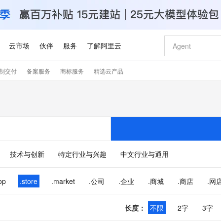
云市场
伙伴
服务
了解阿里云
制交付
备案服务
商标服务
精选云产品
AI 特惠
数据与 API
成为产品伙伴
企业增值服务
最佳实践
价格计算器
AI 场景体
基础软件
产品伙伴合
阿里云认证
市场活动
配置报价
大模型
自助选配和估算价格
步到位
智启 AI 普惠权益
产品生态集成认证中心
企业支持计划
云上春晚
域名与网站
Qwen Audio：打造专属 AI 语音助手
千问官方 MaaS 平台，为开发者和 Agent 而生，新用户赠送 1 亿 + tokens 额度
一句话生成原生
AI Coding
阿里云Maa
2026 阿里云
云服务器 E
为企业打
数据集
Windows
大模型认证
模型
NEW
NEW
格式还原
值低价云产品抢先购
至高享 1亿+免费 tokens，加速 Al 应用落地
提供智能易用的域名与建站服务
Qwen-Audio-3.0-Realtime 端到端实时语音角色扮演
输入一句话想法,
智能编程，一键
安全可靠、
产品生态伙伴
专家技术服务
云上奥运之旅
弹性计算合作
阿里云中企出
手机三要素
宝塔 Linux
全部认证
价格优势
开源旗舰模型
即刻拥有 DeepSeek-V4-Pro
阿里云 OPC 创新助力计划
千问大模型
一键部署幻兽
AI 电商营销
对象存储 O
大模型
产品生态伙伴工作台
企业增值服务台
云栖战略参考
云存储合作计
云栖大会
身份实名认证
CentOS
训练营
推动算力普惠，释放技术红利
最高返9万
真正可用的 1M 上下文,一次完成代码全链路开发
快速构建应用程序和网站，即刻迈出上云第一步
轻松解锁专属 DeepSeek-V4-Pro
至高百万元 Token 补贴，加速一人公司成长
多元化、高性能、安全可靠的大模型服务
一键购买专属
从图文生成到
技术与创新
特定行业与兴趣
中文行业与通用
云上的中国
数据库合作计
活动全景
短信
Docker
图片和
自进化智能体
5 分钟轻松部署专属 QwenPaw
Token Plan 模型订阅计划
数字证书管理服务（原SSL证书）
高效搭建 AI
AI 广告创作
无影云电脑
企业成长
NEW
HOT
信息公告
看见新力量
云网络合作计
OCR 文字识别
JAVA
越聪明
证享300元代金券
全托管，含MySQL、PostgreSQL、SQL Server、MariaDB多引擎
Qwen3.8-Max 首发尝鲜，限时加量 10 倍，夜间低至2折
实现全站HTTPS，呈现可信的WEB访问
从聊天伙伴进化为能主动干活的本地数字员工
图文、视频一
随时随地安
op
.store
.market
.公司
.企业
.商城
.商店
.网
Kimi-K3
HappyHors
NEW
魔搭 Mode
loud
服务实践
官网公告
Kimi 最新旗舰模型，长程编程与推理利器
让文字生成流
金融模力时刻
Salesforce O
版
发票查验
全能环境
Claude Code + GStack 打造工程团队
千问办公，限时限量积分加倍
Qoder
低代码高效构
AI 建站
短信服务
型
NEW
作计划
计划
创新中心
魔搭 ModelSc
长度
：
不限
2字
3字
健康状态
理服务
让AI从“聊天伙伴”进化为能干活的“数字员工”
安装技能 GStack，拥有专属 AI 工程团队
你的AI工作搭子，覆盖日常办公高频场景
面向真实软件的智能体编程平台
0 代码专业建
客户案例
天气预报查询
操作系统
Deepseek-v4-pro
HappyHors
态合作计划