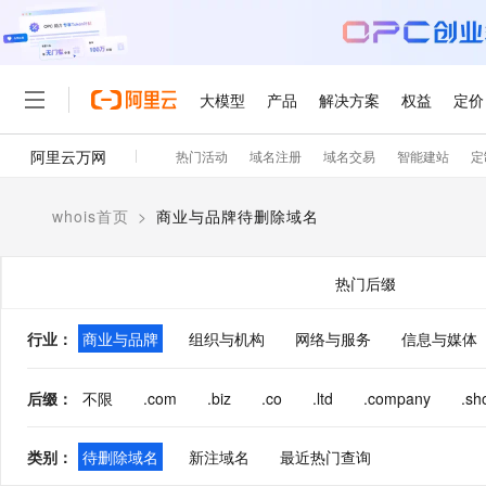
大模型
产品
解决方案
权益
定价
阿里云万网
热门活动
域名注册
域名交易
智能建站
定
大模型
产品
解决方案
权益
定价
云市场
伙伴
服务
了解阿里云
精选产品
精选解决方案
普惠上云
产品定价
精选商城
成为销售伙伴
售前咨询
为什么选择阿里云
千问AI平台
whois首页
>
商业与品牌待删除域名
了解云产品的定价详情
大模型服务平台百炼
睿译宝，AI翻译排版一
普惠上云 官方力荐
分销伙伴
在线服务
网站建设
什么是云计算
大
大模型服务与应用平台
上传文档即自动完成翻译和
云服务器38元/年起，超
咨询伙伴
多端小程序
技术领先
热门后缀
云上成本管理
售后服务
轻量应用服务器
GLM-5.2：长任务时代
官方推荐返现计划
大模型
精选产品
精选解决方案
Salesforce 国际版订阅
稳定可靠
管理和优化成本
推荐新用户得奖励，单订单
销售伙伴合作计划
行业
：
商业与品牌
组织与机构
网络与服务
自助服务
信息与媒体
友盟天域
安全合规
人工智能与机器学习
AI
文本生成
云数据库 RDS
Hermes Agent，打造
云工开物
无影生态合作计划
在线服务
观测云
分析师报告
自主进化，持久记忆，越用
高校专属算力普惠，学生认
计算
互联网应用开发
后缀
：
不限
.com
.biz
.co
.ltd
.company
.sh
Qwen3.8-Max
HOT
Salesforce On Alibaba C
工单服务
智能体时代全能旗舰模型
Tuya 物联网平台阿里云
研究报告与白皮书
人工智能平台 PAI
快速拥有专属 OpenClaw
大模
Consulting Partner 合
大数据
容器
免费试用
短信专区
类别
：
待删除域名
新注域名
最近热门查询
一站式AI开发、训练和推
蓝凌 OA
Qwen3.7-Plus
AI 大模型销售与服务生
现代化应用