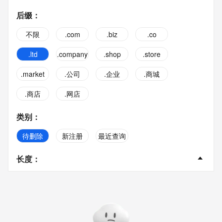
后缀
：
不限
.com
.biz
.co
.ltd
.company
.shop
.store
.market
.公司
.企业
.商城
.商店
.网店
类别
：
待删除
新注册
最近查询
长度
：
不限
2字
3字
4字
5字
6字
7字
8字
9字
10字