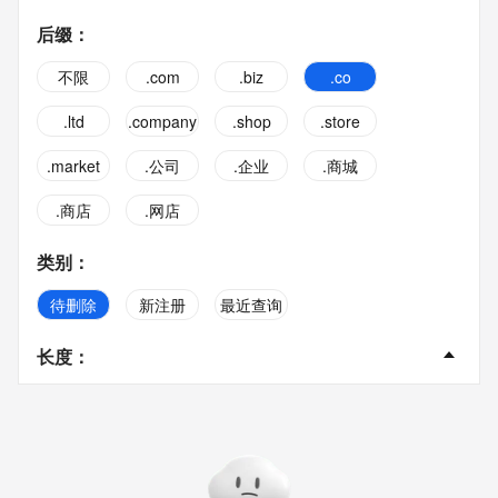
后缀
：
不限
.com
.biz
.co
.ltd
.company
.shop
.store
.market
.公司
.企业
.商城
.商店
.网店
类别
：
待删除
新注册
最近查询
长度
：
不限
2字
3字
4字
5字
6字
7字
8字
9字
10字