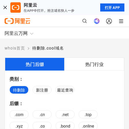
打开 APP
阿里云万网
whois首页
>
待删除.cool域名
热门后缀
热门行业
类别
：
待删除
新注册
最近查询
后缀
：
.com
.cn
.net
.top
.xyz
.co
.bond
.online