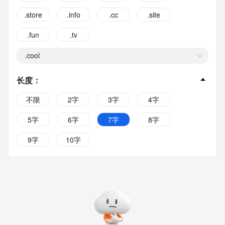
.store
.info
.cc
.site
.fun
.tv
.cool
长度
：
不限
2字
3字
4字
5字
6字
7字
8字
9字
10字