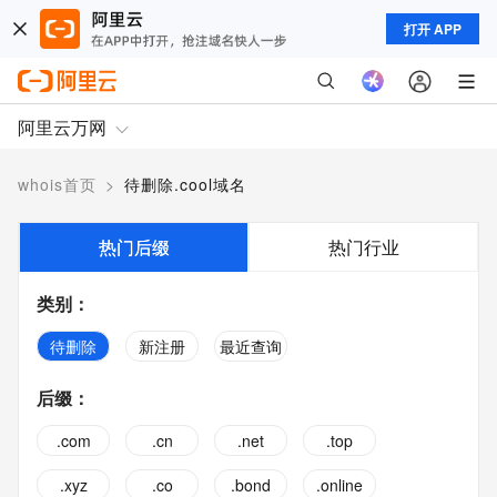
打开 APP
阿里云万网
whois首页
>
待删除.cool域名
热门后缀
热门行业
类别
：
待删除
新注册
最近查询
后缀
：
.com
.cn
.net
.top
.xyz
.co
.bond
.online