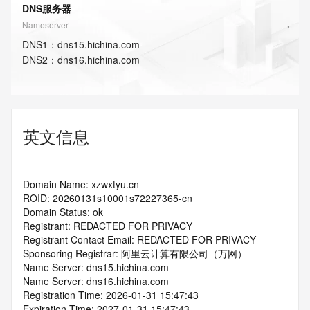
DNS服务器
Nameserver
DNS
1
：
dns15.hichina.com
DNS
2
：
dns16.hichina.com
英文信息
Domain Name: xzwxtyu.cn
ROID: 20260131s10001s72227365-cn
Domain Status: ok
Registrant: REDACTED FOR PRIVACY
Registrant Contact Email: REDACTED FOR PRIVACY
Sponsoring Registrar: 阿里云计算有限公司（万网）
Name Server: dns15.hichina.com
Name Server: dns16.hichina.com
Registration Time: 2026-01-31 15:47:43
Expiration Time: 2027-01-31 15:47:43