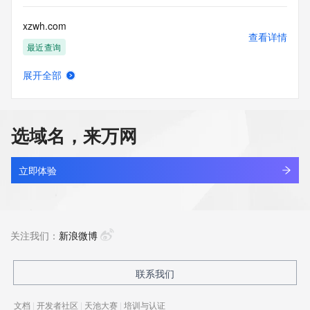
xzwh.com
查看详情
最近查询
展开全部
xzwjjg.com
查看详情
最近查询
选域名，来万网
xzwkj.vip
查看详情
新注册
立即体验
xzwl630.com
查看详情
新注册
关注我们：
新浪微博
xzwot.cn
联系我们
查看详情
最近查询
文档
|
开发者社区
|
天池大赛
|
培训与认证