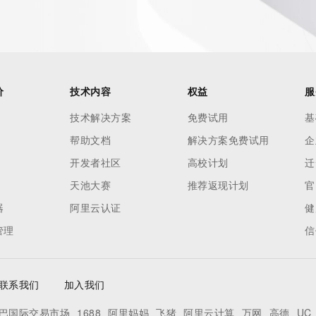
价
技术内容
权益
服
技术解决方案
免费试用
基
帮助文档
解决方案免费试用
企
开发者社区
高校计划
迁
天池大赛
推荐返现计划
官
器
阿里云认证
健
管理
信
联系我们
加入我们
巴国际交易市场
1688
阿里妈妈
飞猪
阿里云计算
万网
高德
UC