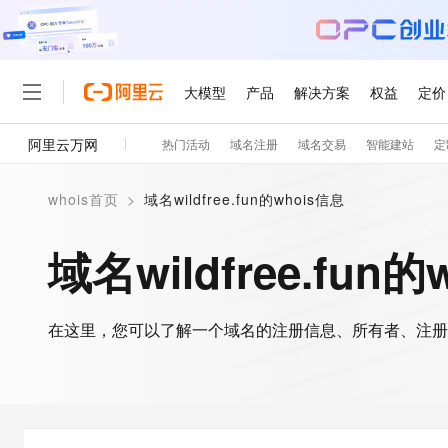
大模型
产品
解决方案
权益
定价
阿里云万网
热门活动
域名注册
域名交易
智能建站
定
大模型
产品
解决方案
权益
定价
云市场
伙伴
服务
了解阿里云
精选产品
精选解决方案
普惠上云
产品定价
精选商城
成为销售伙伴
售前咨询
为什么选择阿里云
千问AI平台
whois首页
>
域名wildfree.fun的whois信息
了解云产品的定价详情
大模型服务平台百炼
千问办公，解锁你的工作
普惠上云 官方力荐
分销伙伴
在线服务
网站建设
什么是云计算
大
大模型服务与应用平台
企业级Agent产品，直接
云服务器38元/年起，超
域名wildfree.fun
咨询伙伴
多端小程序
技术领先
云上成本管理
售后服务
轻量应用服务器
Agency Agents：拥
官方推荐返现计划
大模型
精选产品
精选解决方案
Salesforce 国际版订阅
稳定可靠
管理和优化成本
推荐新用户得奖励，单订单
销售伙伴合作计划
自助服务
友盟天域
安全合规
人工智能与机器学习
AI
文本生成
在这里，您可以了解一个域名的注册信息、所有者、注册
云数据库 RDS
HappyHorse 打造一
云工开物
无影生态合作计划
在线服务
观测云
分析师报告
高校专属算力普惠，学生认
计算
互联网应用开发
Qwen3.8-Max
HOT
Salesforce On Alibaba C
工单服务
智能体时代全能旗舰模型
Tuya 物联网平台阿里云
研究报告与白皮书
人工智能平台 PAI
快速拥有专属 OpenClaw
大模
Consulting Partner 合
大数据
容器
免费试用
短信专区
一站式AI开发、训练和推
蓝凌 OA
Qwen3.7-Plus
AI 大模型销售与服务生
现代化应用