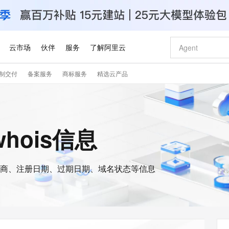
云市场
伙伴
服务
了解阿里云
制交付
备案服务
商标服务
精选云产品
AI 特惠
数据与 API
成为产品伙伴
企业增值服务
最佳实践
价格计算器
AI 场景体
基础软件
产品伙伴合
阿里云认证
市场活动
配置报价
大模型
自助选配和估算价格
新方式
睿译宝，AI翻译排版一步到位
智启 AI 普惠权益
产品生态集成认证中心
企业支持计划
云上春晚
域名与网站
千问官方 MaaS 平台，为开发者和 Agent 而生，新用户赠送 1 亿 + tokens 额度
Qwen Aud
AI Coding
阿里云Maa
2026 阿里云
云服务器 E
为企业打
数据集
Windows
大模型认证
模型
NEW
NEW
交付可用成果
值低价云产品抢先购
上传文档即自动完成翻译和格式还原
至高享 1亿+免费 tokens，加速 Al 应用落地
提供智能易用的域名与建站服务
智能编程，一键
安全可靠、
的whois信息
产品生态伙伴
专家技术服务
云上奥运之旅
弹性计算合作
阿里云中企出
手机三要素
宝塔 Linux
全部认证
价格优势
有专属领域专家
GLM-5.2：长任务时代开源旗舰模型
阿里云 OPC 创新助力计划
千问大模型
即刻拥有 DeepS
AI 电商营销
对象存储 O
大模型
产品生态伙伴工作台
企业增值服务台
云栖战略参考
云存储合作计
云栖大会
身份实名认证
CentOS
训练营
推动算力普惠，释放技术红利
最高返9万
多领域专家智能体,一键组建 AI 虚拟交付团队
快速构建应用程序和网站，即刻迈出上云第一步
至高百万元 Token 补贴，加速一人公司成长
多元化、高性能、安全可靠的大模型服务
真正可用的 1M 上下文,一次完成代码全链路开发
轻松解锁专属 Dee
从图文生成到
云上的中国
数据库合作计
活动全景
短信
Docker
图片和
商、注册日期、过期日期、域名状态等信息
站式影视创作平台
Hermes Agent，打造自进化智能体
Token Plan 模型订阅计划
数字证书管理服务（原SSL证书）
5 分钟轻松部署
AI 广告创作
无影云电脑
企业成长
NEW
信息公告
看见新力量
云网络合作计
OCR 文字识别
JAVA
证享300元代金券
可视化编排打通从文字构思到成片全链路闭环
全托管，含MySQL、PostgreSQL、SQL Server、MariaDB多引擎
自主进化，持久记忆，越用越聪明
Qwen3.8-Max 首发尝鲜，限时加量 10 倍，夜间低至2折
实现全站HTTPS，呈现可信的WEB访问
图文、视频一
随时随地安
Kimi-K3
HappyHors
NEW
魔搭 Mode
loud
服务实践
官网公告
Kimi 最新旗舰模型，长程编程与推理利器
让文字生成流
金融模力时刻
Salesforce O
版
发票查验
全能环境
Claude Code + GStack 打造工程团队
千问办公，限时限量积分加倍
Qoder
低代码高效构
AI 建站
短信服务
型
NEW
作计划
计划
创新中心
魔搭 ModelSc
健康状态
理服务
让AI从“聊天伙伴”进化为能干活的“数字员工”
安装技能 GStack，拥有专属 AI 工程团队
你的AI工作搭子，覆盖日常办公高频场景
面向真实软件的智能体编程平台
0 代码专业建
客户案例
天气预报查询
操作系统
Deepseek-v4-pro
HappyHors
态合作计划