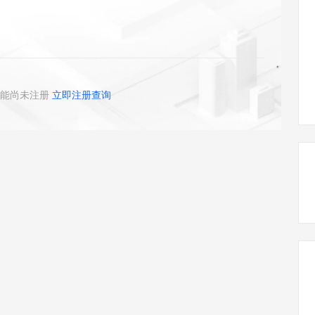
态智能体模型
旗舰 MoE 大模型，百万上下文与顶尖推理能力
图生视频，流
同享
万小智 AI 建站低至 15元/月
Qoder CN
AI 短剧/漫剧
云原生数据库 
快递物流查询
WordPress
成为服务伙
高校合作
点，立即开启云上创新
覆盖公网/内网、递归/权威、移动APP等全场景解析服务
送.CN域名，送备案服务码
基于千问大模型等，支持代码智能生成、研发智能问答
AI助力短剧
GLM-5.2
Wan2.7-T
Ubuntu
服务生态伙伴
视觉 Coding、空间感知、多模态思考等全面升级
1M上下文，专为长程任务能力而生
云工开物
企业应用
Works
Night Plan 支持 Qwen 3.8-Max
云原生大数据计算服务 MaxCompute
AI 办公
容器服务 Kub
NEW
Red Hat
30+ 款产品免费体验
Data Agent 驱动的一站式 Data+AI 开发治理平台
夜间 5 折，Qwen/Meoo/TokenPlan 客户专享
面向分析的企业级SaaS模式云数据仓库
AI智能应用
提供一站式管
科研合作
ERP
堂（旗舰版）
SUSE
能尚未注册
立即注册查询
智能客服
AI 应用构建
大模型原生
CRM
防护产品
2个月
自动承接线索
建站小程序
Qoder
大模型服务平台百炼-应用模版
OA 办公系统
HOT
NEW
面向真实软件
个人版上线、团队版降价；千问3.8-Max首发发尝鲜
丰富多元化的应用模版和解决方案
力提升
财税管理
模板建站
万有无界
大模型服务平台百炼-智能体
400电话
定制建站
的模型效果
灵活可视化地构建企业级 Agent
方案
广告营销
模板小程序
秒悟
人工智能平台 PAI
定制小程序
云端极速 AI 
新一代 AI 视频生成模型，深度适配广告营销等场景
AI Native 的算法工程平台，一站式完成建模、训练、推理服务部署
APP 开发
建站系统