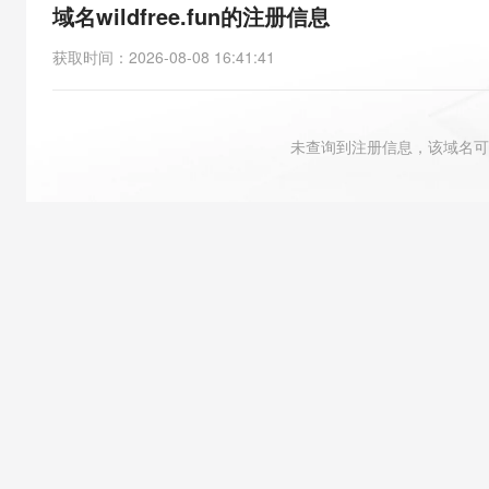
存储
天池大赛
能看、能想、能动手的多模
域名wildfree.fun的注册信息
云解析DNS
解决方案免费试用 新老
电子合同
最高领取价值200元试用
安全
网络与CDN
AI 算法大赛
Qwen3-VL-Plus
获取时间
：
2026-08-08 16:41:41
畅捷通
大数据开发治理平台 Data
AI 产品 免费试用
网络
安全
云开发大赛
Tableau 订阅
1亿+ 大模型 tokens 和 
可观测
入门学习赛
中间件
AI空中课堂在线直播课
未查询到注册信息，该域名可
云防火墙
140+云产品 免费试用
大模型服务
上云与迁云
云原生的云上边界网络安全
产品新客免费试用，最长1
数据库
生态解决方案
千问AI平台-Token Plan
企业出海
大模型ACA认证体验
大数据计算
助力企业全员 AI 认知与能
行业生态解决方案
政企业务
媒体服务
千问AI平台-模型体验
开发者生态解决方案
在线体验全尺寸、多种模态
企业服务与云通信
AI 开发和 AI 应用解决
Happy 系列大模型
域名与网站
终端用户计算
Serverless
大模型解决方案
开发工具