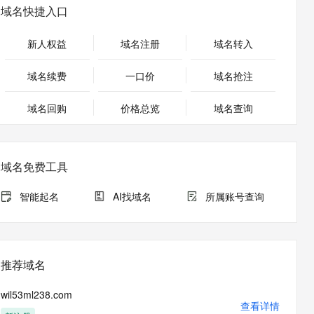
安全
畅自然，细节丰富
高表现力语音合成大模型，语音克隆听感自然
我要投诉
PolarDB
域名快捷入口
上云场景组合购
Milvus 弹性伸缩功能新增节
伴
漫剧创作，剧本、分镜、视频高效生成
100%兼容MySQL、PostgreSQL，兼容Oracle，支持集中和分布式
覆盖90%+业务场景，专享组合折扣价
点支持范围
2V
VPN
Fun-ASR
新人权益
域名注册
域名转入
文戏情感细腻自然，动作戏激烈拳拳到肉，实现更强表演能力
支持中英文自由切换，具备更强的噪声鲁棒性
ernetes 版 ACK
云聚AI 严选权益
AI 原生数据库服务发布
SSL 证书
，一键激活高效办公新体验
理容器应用的 K8s 服务
精选AI产品，从模型到应用全链提效
Agent 数据网关
域名续费
一口价
域名抢注
堡垒机
AI 用量加速计划
云原生数据库 PolarDB
应用
域名回购
价格总览
防火墙
域名查询
、识别商机，让客服更高效、服务更出色。
新老同享，达量后返
Agentic Database 发布
千问办公
主机安全
NEW
的智能体编程平台
一站式AI生产力平台
域名免费工具
AI 应用及服务市场
伶鹊
企业级人与Agent协作平台，接入和调度多个数字员工
智能客服平台，对话机器人、对话分析、智能外呼
智能起名
AI找域名
所属账号查询
AI 应用
大模型服务平台百炼 - 全妙
大模型
应用创作平台
多模态内容创作工具，已接入 DeepSeek
自然语言处理
推荐域名
数据标注
wil53ml238.com
机器学习
查看详情