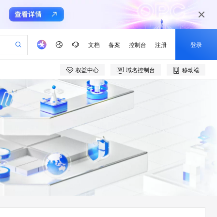
文档
备案
控制台
注册
登录
权益中心
域名控制台
移动端
验
作计划
器
AI 活动
专业服务
服务伙伴合作计划
开发者社区
加入我们
产品动态
服务平台百炼
阿里云 OPC 创新助力计划
一站式生成采购清单，支持单品或批量购买
io：打造专属 AI 语音助手
S产品伙伴计划（繁花）
峰会
CS
造的大模型服务与应用开发平台
一句话生成原生可编辑精美 PPT 文稿
AI 生产力先锋
Al MaaS 服务伙伴赋能合作
域名
博文
Careers
至高可申请百万元
Qwen3.8-Max 模型上线
开启高性价比 AI 编程新体验
弹性可伸缩的云计算服务
Qwen-Audio-3.0-Realtime 端到端实时语音角色扮演
输入一句话想法, 轻松生成专业的 PPT
先锋实践拓展 AI 生产力的边界
Token 补贴，五大权
计划
海大会
伙伴信用分合作计划
商标
问答
社会招聘
益加速 OPC 成功
eek-V4-Pro
SS
一键部署幻兽帕鲁游戏服务器
飞天发布时刻
HOT
Open Search 向量检索版支
划
备案
电子书
校园招聘
pSeek-V4-Pro
视频创作，一键激活电商全链路生产力
稳定、安全、高性价比、高性能的云存储服务
一键购买专属联机服务器，轻松开启游戏
所见，即是所愿
持视频检索 Pipeline 功能
更多支持
划
公司注册
镜像站
视频生成
语音识别与合成
专属 QwenPaw
漫剧工坊：一站式动画创作平台
AI 实训营
HOT
应用身份服务 (IDaaS)
合作伙伴培训与认证
划
上云迁移
站生成，高效打造优质广告素材
全接入的云上超级电脑
从聊天伙伴进化为能主动干活的本地数字员工
快速生产连贯的高质量长漫剧
从基础到进阶，Agent 创客手把手教你
OpenClaw 管理能力上线
e-1.1-T2V
Qwen3-TTS-Flash
lScope
我要反馈
查询合作伙伴
畅细腻的高质量视频
离线语音合成大模型，多语言方言自适应，低延迟高稳定
n Alibaba Cloud ISV 合作
代维服务
建企业门户网站
10 分钟搭建微信、支付宝小程序
MaxCompute MaxFrame 提
创新加速
ope
登录合作伙伴管理后台
我要建议
站，无忧落地极速上线
以可视化方式快速构建移动和 PC 门户网站
国内短信简单易用，安全可靠，秒级触达，全球覆盖200+国家和地区。
高效部署网站，快速应用到小程序
供自动弹性内存功能
e-1.1-I2V
Cosyvoice-V3-Flash