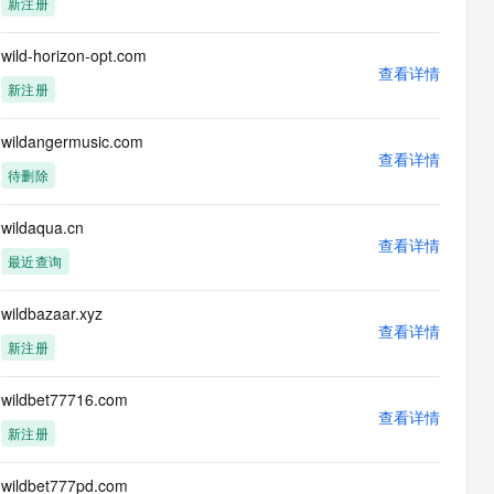
新注册
息提取
与 AI 智能体进行实时音视频通话
从文本、图片、视频中提取结构化的属性信息
构建支持视频理解的 AI 音视频实时通话应用
wild-horizon-opt.com
查看详情
t.diy 一步搞定创意建站
构建大模型应用的安全防护体系
新注册
通过自然语言交互简化开发流程,全栈开发支持
通过阿里云安全产品对 AI 应用进行安全防护
wildangermusic.com
查看详情
待删除
wildaqua.cn
查看详情
最近查询
wildbazaar.xyz
查看详情
新注册
wildbet77716.com
查看详情
新注册
wildbet777pd.com