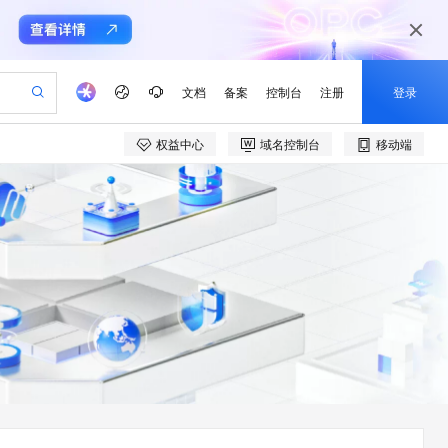
文档
备案
控制台
注册
登录
权益中心
域名控制台
移动端
验
作计划
器
AI 活动
专业服务
服务伙伴合作计划
开发者社区
加入我们
产品动态
服务平台百炼
阿里云 OPC 创新助力计划
一站式生成采购清单，支持单品或批量购买
可编辑精美 PPT 文稿
S产品伙伴计划（繁花）
峰会
CS
造的大模型服务与应用开发平台
Agency Agents：拥有专属领域专家
AI 生产力先锋
Al MaaS 服务伙伴赋能合作
域名
博文
Careers
至高可申请百万元
Qwen3.8-Max 模型上线
 轻松生成专业的 PPT
开启高性价比 AI 编程新体验
弹性可伸缩的云计算服务
先锋实践拓展 AI 生产力的边界
多领域专家智能体,一键组建 AI 虚拟交付团队
Token 补贴，五大权
计划
海大会
伙伴信用分合作计划
商标
问答
社会招聘
益加速 OPC 成功
帕鲁游戏服务器
SS
HappyHorse 打造一站式影视创作平台
飞天发布时刻
HOT
Open Search 向量检索版支
划
备案
电子书
校园招聘
联机服务器，轻松开启游戏
视频创作，一键激活电商全链路生产力
稳定、安全、高性价比、高性能的云存储服务
所见，即是所愿
持视频检索 Pipeline 功能
可视化编排打通从文字构思到成片全链路闭环
更多支持
划
公司注册
镜像站
视频生成
语音识别与合成
 智能体与工作流应用
漫剧工坊：一站式动画创作平台
AI 实训营
应用身份服务 (IDaaS)
合作伙伴培训与认证
划
上云迁移
站生成，高效打造优质广告素材
全接入的云上超级电脑
通过阿里云百炼高效搭建AI应用,助力高效开发
快速生产连贯的高质量长漫剧
从基础到进阶，Agent 创客手把手教你
OpenClaw 管理能力上线
e-1.1-T2V
Qwen3-TTS-Flash
lScope
我要反馈
查询合作伙伴
畅细腻的高质量视频
离线语音合成大模型，多语言方言自适应，低延迟高稳定
n Alibaba Cloud ISV 合作
代维服务
建企业门户网站
10 分钟搭建微信、支付宝小程序
MaxCompute MaxFrame 提
创新加速
ope
登录合作伙伴管理后台
我要建议
站，无忧落地极速上线
以可视化方式快速构建移动和 PC 门户网站
国内短信简单易用，安全可靠，秒级触达，全球覆盖200+国家和地区。
高效部署网站，快速应用到小程序
供自动弹性内存功能
e-1.1-I2V
Cosyvoice-V3-Flash