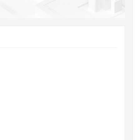
AI 应用
10分钟微调：让0.6B模型媲美235B模
多模态数据信
型
依托云原生高可用架构,实现Dify私有化部署
用1%尺寸在特定领域达到大模型90%以上效果
一个 AI 助手
超强辅助，Bol
即刻拥有 DeepSeek-R1 满血版
在企业官网、通讯软件中为客户提供 AI 客服
多种方案随心选，轻松解锁专属 DeepSeek