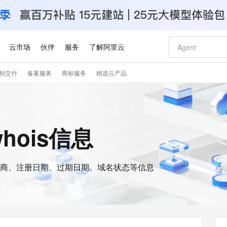
云市场
伙伴
服务
了解阿里云
制交付
备案服务
商标服务
精选云产品
AI 特惠
数据与 API
成为产品伙伴
企业增值服务
最佳实践
价格计算器
AI 场景体
基础软件
产品伙伴合
阿里云认证
市场活动
配置报价
大模型
自助选配和估算价格
步到位
智启 AI 普惠权益
产品生态集成认证中心
企业支持计划
云上春晚
域名与网站
Qwen Audio：打造专属 AI 语音助手
千问官方 MaaS 平台，为开发者和 Agent 而生，新用户赠送 1 亿 + tokens 额度
一句话生成原生
AI Coding
阿里云Maa
2026 阿里云
云服务器 E
为企业打
数据集
Windows
大模型认证
模型
NEW
NEW
格式还原
值低价云产品抢先购
至高享 1亿+免费 tokens，加速 Al 应用落地
提供智能易用的域名与建站服务
Qwen-Audio-3.0-Realtime 端到端实时语音角色扮演
输入一句话想法,
智能编程，一键
安全可靠、
hois信息
产品生态伙伴
专家技术服务
云上奥运之旅
弹性计算合作
阿里云中企出
手机三要素
宝塔 Linux
全部认证
价格优势
开源旗舰模型
即刻拥有 DeepSeek-V4-Pro
阿里云 OPC 创新助力计划
千问大模型
一键部署幻兽
AI 电商营销
对象存储 O
大模型
产品生态伙伴工作台
企业增值服务台
云栖战略参考
云存储合作计
云栖大会
身份实名认证
CentOS
训练营
推动算力普惠，释放技术红利
最高返9万
真正可用的 1M 上下文,一次完成代码全链路开发
快速构建应用程序和网站，即刻迈出上云第一步
轻松解锁专属 DeepSeek-V4-Pro
至高百万元 Token 补贴，加速一人公司成长
多元化、高性能、安全可靠的大模型服务
一键购买专属
从图文生成到
云上的中国
数据库合作计
活动全景
短信
Docker
图片和
商、注册日期、过期日期、域名状态等信息
自进化智能体
5 分钟轻松部署专属 QwenPaw
Token Plan 模型订阅计划
数字证书管理服务（原SSL证书）
高效搭建 AI
AI 广告创作
无影云电脑
企业成长
NEW
HOT
信息公告
看见新力量
云网络合作计
OCR 文字识别
JAVA
越聪明
证享300元代金券
全托管，含MySQL、PostgreSQL、SQL Server、MariaDB多引擎
Qwen3.8-Max 首发尝鲜，限时加量 10 倍，夜间低至2折
实现全站HTTPS，呈现可信的WEB访问
从聊天伙伴进化为能主动干活的本地数字员工
图文、视频一
随时随地安
Kimi-K3
HappyHors
NEW
魔搭 Mode
loud
服务实践
官网公告
Kimi 最新旗舰模型，长程编程与推理利器
让文字生成流
金融模力时刻
Salesforce O
版
发票查验
全能环境
Claude Code + GStack 打造工程团队
千问办公，限时限量积分加倍
Qoder
低代码高效构
AI 建站
短信服务
型
NEW
作计划
计划
创新中心
魔搭 ModelSc
健康状态
理服务
让AI从“聊天伙伴”进化为能干活的“数字员工”
安装技能 GStack，拥有专属 AI 工程团队
你的AI工作搭子，覆盖日常办公高频场景
面向真实软件的智能体编程平台
0 代码专业建
客户案例
天气预报查询
操作系统
Deepseek-v4-pro
HappyHors
态合作计划