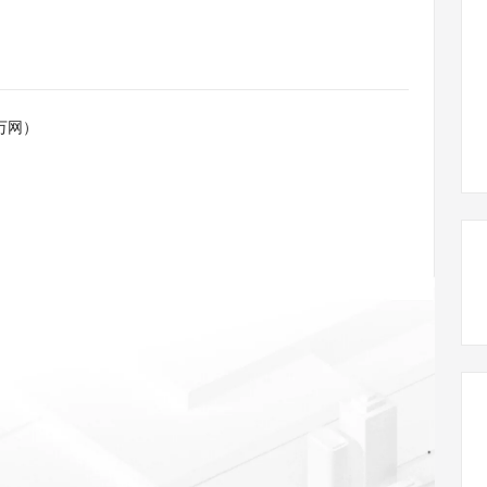
态智能体模型
旗舰 MoE 大模型，百万上下文与顶尖推理能力
图生视频，流
同享
万小智 AI 建站低至 15元/月
Qoder CN
AI 短剧/漫剧
云原生数据库 
快递物流查询
WordPress
成为服务伙
高校合作
点，立即开启云上创新
覆盖公网/内网、递归/权威、移动APP等全场景解析服务
送.CN域名，送备案服务码
基于千问大模型等，支持代码智能生成、研发智能问答
AI助力短剧
GLM-5.2
Wan2.7-T
Ubuntu
服务生态伙伴
视觉 Coding、空间感知、多模态思考等全面升级
1M上下文，专为长程任务能力而生
云工开物
企业应用
Works
Night Plan 支持 Qwen 3.8-Max
云原生大数据计算服务 MaxCompute
AI 办公
容器服务 Kub
NEW
Red Hat
30+ 款产品免费体验
Data Agent 驱动的一站式 Data+AI 开发治理平台
夜间 5 折，Qwen/Meoo/TokenPlan 客户专享
面向分析的企业级SaaS模式云数据仓库
AI智能应用
提供一站式管
科研合作
万网）
ERP
堂（旗舰版）
SUSE
智能客服
AI 应用构建
大模型原生
CRM
防护产品
2个月
自动承接线索
建站小程序
Qoder
大模型服务平台百炼-应用模版
OA 办公系统
HOT
NEW
面向真实软件
个人版上线、团队版降价；千问3.8-Max首发发尝鲜
丰富多元化的应用模版和解决方案
力提升
财税管理
模板建站
万有无界
大模型服务平台百炼-智能体
400电话
定制建站
的模型效果
灵活可视化地构建企业级 Agent
方案
广告营销
模板小程序
秒悟
人工智能平台 PAI
定制小程序
云端极速 AI 
新一代 AI 视频生成模型，深度适配广告营销等场景
AI Native 的算法工程平台，一站式完成建模、训练、推理服务部署
APP 开发
建站系统