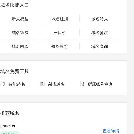
安全
畅自然，细节丰富
高表现力语音合成大模型，语音克隆听感自然
我要投诉
PolarDB
域名快捷入口
上云场景组合购
Milvus 弹性伸缩功能新增节
伴
漫剧创作，剧本、分镜、视频高效生成
100%兼容MySQL、PostgreSQL，兼容Oracle，支持集中和分布式
覆盖90%+业务场景，专享组合折扣价
点支持范围
2V
VPN
Fun-ASR
新人权益
域名注册
域名转入
文戏情感细腻自然，动作戏激烈拳拳到肉，实现更强表演能力
支持中英文自由切换，具备更强的噪声鲁棒性
ernetes 版 ACK
云聚AI 严选权益
AI 原生数据库服务发布
SSL 证书
，一键激活高效办公新体验
理容器应用的 K8s 服务
精选AI产品，从模型到应用全链提效
Agent 数据网关
域名续费
一口价
域名抢注
堡垒机
AI 用量加速计划
云原生数据库 PolarDB
应用
域名回购
价格总览
防火墙
域名查询
、识别商机，让客服更高效、服务更出色。
新老同享，达量后返
Agentic Database 发布
千问办公
主机安全
NEW
的智能体编程平台
一站式AI生产力平台
域名免费工具
AI 应用及服务市场
伶鹊
企业级人与Agent协作平台，接入和调度多个数字员工
智能客服平台，对话机器人、对话分析、智能外呼
智能起名
AI找域名
所属账号查询
AI 应用
大模型服务平台百炼 - 全妙
大模型
应用创作平台
多模态内容创作工具，已接入 DeepSeek
自然语言处理
推荐域名
数据标注
ubael.cn
机器学习
查看详情