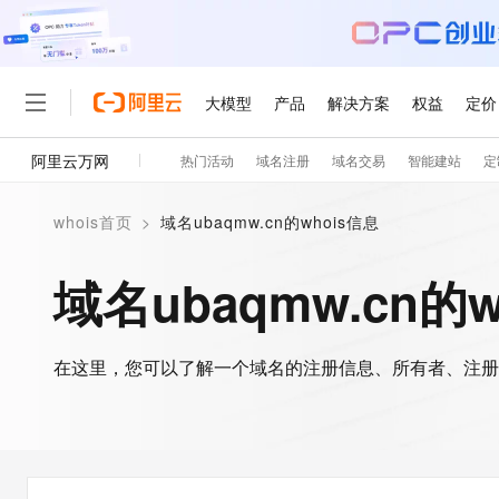
大模型
产品
解决方案
权益
定价
阿里云万网
热门活动
域名注册
域名交易
智能建站
定
大模型
产品
解决方案
权益
定价
云市场
伙伴
服务
了解阿里云
精选产品
精选解决方案
普惠上云
产品定价
精选商城
成为销售伙伴
售前咨询
为什么选择阿里云
千问AI平台
whois首页
>
域名ubaqmw.cn的whois信息
了解云产品的定价详情
大模型服务平台百炼
睿译宝，AI翻译排版一
普惠上云 官方力荐
分销伙伴
在线服务
网站建设
什么是云计算
大
大模型服务与应用平台
上传文档即自动完成翻译和
云服务器38元/年起，超
域名ubaqmw.cn的w
咨询伙伴
多端小程序
技术领先
云上成本管理
售后服务
轻量应用服务器
GLM-5.2：长任务时代
官方推荐返现计划
大模型
精选产品
精选解决方案
Salesforce 国际版订阅
稳定可靠
管理和优化成本
推荐新用户得奖励，单订单
销售伙伴合作计划
自助服务
友盟天域
安全合规
人工智能与机器学习
AI
文本生成
在这里，您可以了解一个域名的注册信息、所有者、注册
云数据库 RDS
Hermes Agent，打造
云工开物
无影生态合作计划
在线服务
观测云
分析师报告
自主进化，持久记忆，越用
高校专属算力普惠，学生认
计算
互联网应用开发
Qwen3.8-Max
HOT
Salesforce On Alibaba C
工单服务
智能体时代全能旗舰模型
Tuya 物联网平台阿里云
研究报告与白皮书
人工智能平台 PAI
快速拥有专属 OpenClaw
大模
Consulting Partner 合
大数据
容器
免费试用
短信专区
一站式AI开发、训练和推
蓝凌 OA
Qwen3.7-Plus
AI 大模型销售与服务生
现代化应用