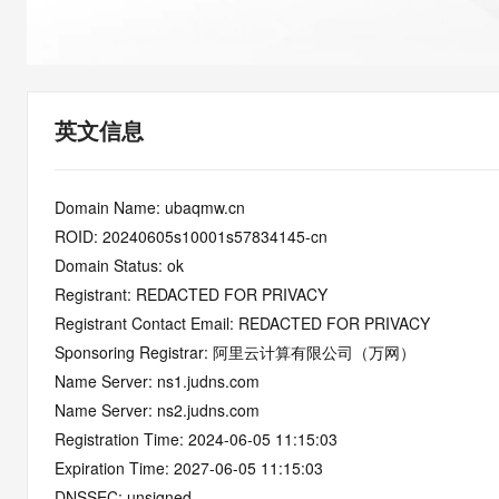
快速部署 Dify，高效搭建 
迁移与运维管理
10 分钟在聊天系统中增加
专有云
英文信息
Domain Name: ubaqmw.cn
ROID: 20240605s10001s57834145-cn
Domain Status: ok
Registrant: REDACTED FOR PRIVACY
Registrant Contact Email: REDACTED FOR PRIVACY
Sponsoring Registrar: 阿里云计算有限公司（万网）
Name Server: ns1.judns.com
Name Server: ns2.judns.com
Registration Time: 2024-06-05 11:15:03
Expiration Time: 2027-06-05 11:15:03
DNSSEC: unsigned