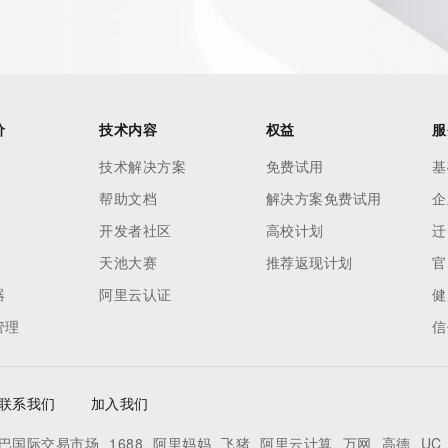
价
技术内容
权益
服
技术解决方案
免费试用
基
帮助文档
解决方案免费试用
企
开发者社区
高校计划
迁
天池大赛
推荐返现计划
官
器
阿里云认证
健
管理
信
联系我们
加入我们
巴国际交易市场
1688
阿里妈妈
飞猪
阿里云计算
万网
高德
UC