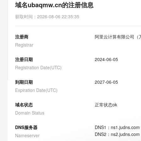
存储
天池大赛
能看、能想、能动手的多模
域名ubaqmw.cn的注册信息
云解析DNS
解决方案免费试用 新老
电子合同
最高领取价值200元试用
安全
网络与CDN
AI 算法大赛
Qwen3-VL-Plus
获取时间
：
2026-08-06 22:35:35
畅捷通
大数据开发治理平台 Data
AI 产品 免费试用
网络
安全
云开发大赛
Tableau 订阅
1亿+ 大模型 tokens 和 
注册商
阿里云计算有限公司（
可观测
入门学习赛
中间件
AI空中课堂在线直播课
云防火墙
140+云产品 免费试用
Registrar
大模型服务
上云与迁云
云原生的云上边界网络安全
产品新客免费试用，最长1
数据库
生态解决方案
注册日期
2024-06-05
千问AI平台-Token Plan
企业出海
大模型ACA认证体验
大数据计算
Registration Date(UTC)
助力企业全员 AI 认知与能
行业生态解决方案
政企业务
媒体服务
千问AI平台-模型体验
到期日期
2027-06-05
开发者生态解决方案
在线体验全尺寸、多种模态
Expiration Date(UTC)
企业服务与云通信
AI 开发和 AI 应用解决
Happy 系列大模型
域名与网站
域名状态
正常状态
ok
Domain Status
终端用户计算
DNS服务器
DNS
1
：
ns1.judns.com
Serverless
大模型解决方案
DNS
2
：
ns2.judns.com
Nameserver
开发工具