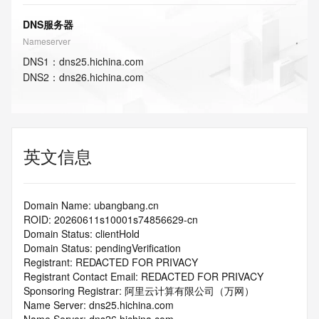
DNS服务器
Nameserver
DNS
1
：
dns25.hichina.com
DNS
2
：
dns26.hichina.com
英文信息
Domain Name: ubangbang.cn
ROID: 20260611s10001s74856629-cn
Domain Status: clientHold
Domain Status: pendingVerification
Registrant: REDACTED FOR PRIVACY
Registrant Contact Email: REDACTED FOR PRIVACY
Sponsoring Registrar: 阿里云计算有限公司（万网）
Name Server: dns25.hichina.com