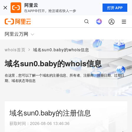
打开 APP
阿里云万网
>
whois首页
域名sun0.baby的whois信息
域名sun0.baby的whois信息
在这里，您可以了解一个域名的注册信息、所有者、注册商、注册日期、过期日
期、域名状态等信息
域名sun0.baby的注册信息
获取时间
：
2026-08-06 13:46:36