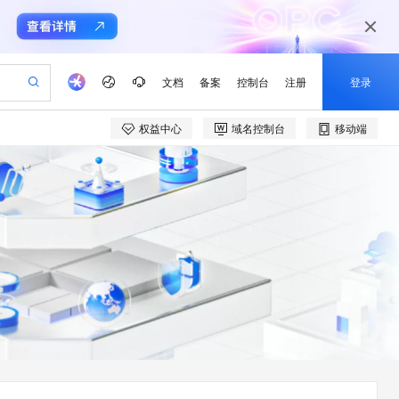
文档
备案
控制台
注册
登录
权益中心
域名控制台
移动端
验
作计划
器
AI 活动
专业服务
服务伙伴合作计划
开发者社区
加入我们
产品动态
服务平台百炼
阿里云 OPC 创新助力计划
一站式生成采购清单，支持单品或批量购买
io：打造专属 AI 语音助手
S产品伙伴计划（繁花）
峰会
CS
造的大模型服务与应用开发平台
一句话生成原生可编辑精美 PPT 文稿
AI 生产力先锋
Al MaaS 服务伙伴赋能合作
域名
博文
Careers
至高可申请百万元
Qwen3.8-Max 模型上线
开启高性价比 AI 编程新体验
弹性可伸缩的云计算服务
Qwen-Audio-3.0-Realtime 端到端实时语音角色扮演
输入一句话想法, 轻松生成专业的 PPT
先锋实践拓展 AI 生产力的边界
Token 补贴，五大权
计划
海大会
伙伴信用分合作计划
商标
问答
社会招聘
益加速 OPC 成功
eek-V4-Pro
SS
一键部署幻兽帕鲁游戏服务器
飞天发布时刻
HOT
Open Search 向量检索版支
划
备案
电子书
校园招聘
pSeek-V4-Pro
视频创作，一键激活电商全链路生产力
稳定、安全、高性价比、高性能的云存储服务
一键购买专属联机服务器，轻松开启游戏
所见，即是所愿
持视频检索 Pipeline 功能
更多支持
划
公司注册
镜像站
视频生成
语音识别与合成
专属 QwenPaw
漫剧工坊：一站式动画创作平台
AI 实训营
HOT
应用身份服务 (IDaaS)
合作伙伴培训与认证
划
上云迁移
站生成，高效打造优质广告素材
全接入的云上超级电脑
从聊天伙伴进化为能主动干活的本地数字员工
快速生产连贯的高质量长漫剧
从基础到进阶，Agent 创客手把手教你
OpenClaw 管理能力上线
e-1.1-T2V
Qwen3-TTS-Flash
lScope
我要反馈
查询合作伙伴
畅细腻的高质量视频
离线语音合成大模型，多语言方言自适应，低延迟高稳定
n Alibaba Cloud ISV 合作
代维服务
建企业门户网站
10 分钟搭建微信、支付宝小程序
MaxCompute MaxFrame 提
创新加速
ope
登录合作伙伴管理后台
我要建议
站，无忧落地极速上线
以可视化方式快速构建移动和 PC 门户网站
国内短信简单易用，安全可靠，秒级触达，全球覆盖200+国家和地区。
高效部署网站，快速应用到小程序
供自动弹性内存功能
e-1.1-I2V
Cosyvoice-V3-Flash