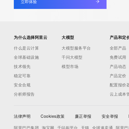
立即体验
information pertaining to Internet domain names registered by 
our customers. By using this service you are agreeing (1) not t
information presented here for any purpose other than determi
ownership of domain names, (2) not to store or reproduce this 
any way, (3) not to use any high-volume, automated, electroni
为什么选择阿里云
大模型
产品和定
to obtain data from this service. Abuse of this service is monit
什么是云计算
大模型服务平台
全部产品
actions in contravention of these terms will result in being per
全球基础设施
千问大模型
免费试用
blacklisted. All data is (c) CentralNic Ltd (https://www.centralni
技术领先
模型市场
产品动态
Access to the Whois and RDAP services is rate limited. For mo
稳定可靠
产品定价
information, visit https://centralnicregistry.com/policies/whois-g
安全合规
配置报价
分析师报告
云上成本
法律声明
Cookies政策
廉正举报
安全举报
阿里巴巴集团
淘宝网
千问AI平台
天猫
全球速卖通
阿里巴