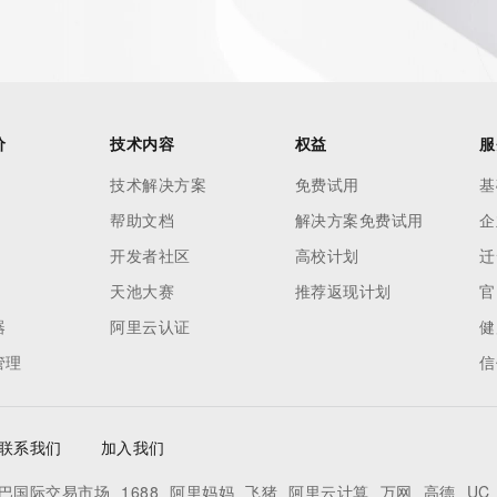
our
o use any
ning
data in
c processes
价
技术内容
权益
服
ored and
技术解决方案
免费试用
基
manently
帮助文档
解决方案免费试用
企
cregistry.com)
开发者社区
高校计划
迁
re
天池大赛
推荐返现计划
官
uidance.
器
阿里云认证
健
管理
信
联系我们
加入我们
巴国际交易市场
1688
阿里妈妈
飞猪
阿里云计算
万网
高德
UC