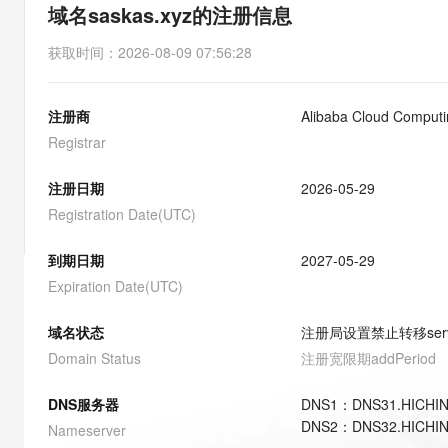
存储
天池大赛
能看、能想、能动手的多模
域名saskas.xyz的注册信息
云解析DNS
解决方案免费试用 新老
电子合同
最高领取价值200元试用
安全
网络与CDN
AI 算法大赛
Qwen3-VL-Plus
获取时间
：
2026-08-09 07:56:28
畅捷通
大数据开发治理平台 Data
AI 产品 免费试用
网络
安全
云开发大赛
Tableau 订阅
1亿+ 大模型 tokens 和 
注册商
Alibaba Cloud Computin
可观测
入门学习赛
中间件
AI空中课堂在线直播课
云防火墙
140+云产品 免费试用
Registrar
大模型服务
上云与迁云
云原生的云上边界网络安全
产品新客免费试用，最长1
数据库
生态解决方案
注册日期
2026-05-29
千问AI平台-Token Plan
企业出海
大模型ACA认证体验
大数据计算
Registration Date(UTC)
助力企业全员 AI 认知与能
行业生态解决方案
政企业务
媒体服务
千问AI平台-模型体验
到期日期
2027-05-29
开发者生态解决方案
在线体验全尺寸、多种模态
Expiration Date(UTC)
企业服务与云通信
AI 开发和 AI 应用解决
Happy 系列大模型
域名与网站
域名状态
注册局设置禁止转移
ser
Domain Status
注册宽限期
addPeriod
终端用户计算
DNS服务器
DNS
1
：
DNS31.HICHI
Serverless
大模型解决方案
DNS
2
：
DNS32.HICHI
Nameserver
开发工具