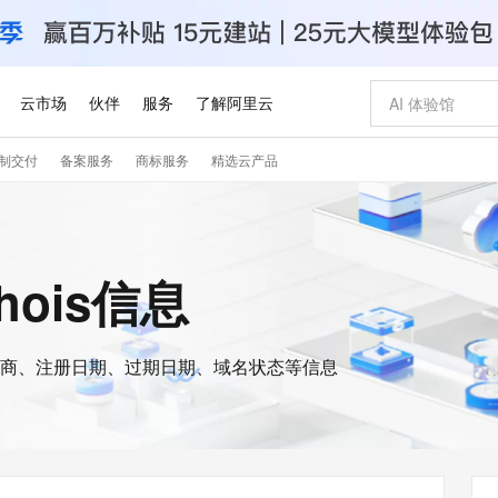
云市场
伙伴
服务
了解阿里云
制交付
备案服务
商标服务
精选云产品
AI 特惠
数据与 API
成为产品伙伴
企业增值服务
最佳实践
价格计算器
AI 场景体
基础软件
产品伙伴合
阿里云认证
市场活动
配置报价
大模型
自助选配和估算价格
新方式
睿译宝，AI翻译排版一步到位
智启 AI 普惠权益
产品生态集成认证中心
企业支持计划
云上春晚
域名与网站
千问官方 MaaS 平台，为开发者和 Agent 而生，新用户赠送 1 亿 + tokens 额度
Qwen Aud
AI Coding
阿里云Maa
2026 阿里云
云服务器 E
为企业打
数据集
Windows
大模型认证
模型
NEW
NEW
交付可用成果
值低价云产品抢先购
上传文档即自动完成翻译和格式还原
至高享 1亿+免费 tokens，加速 Al 应用落地
提供智能易用的域名与建站服务
智能编程，一键
安全可靠、
hois信息
产品生态伙伴
专家技术服务
云上奥运之旅
弹性计算合作
阿里云中企出
手机三要素
宝塔 Linux
全部认证
价格优势
有专属领域专家
GLM-5.2：长任务时代开源旗舰模型
阿里云 OPC 创新助力计划
千问大模型
即刻拥有 DeepS
AI 电商营销
对象存储 O
大模型
产品生态伙伴工作台
企业增值服务台
云栖战略参考
云存储合作计
云栖大会
身份实名认证
CentOS
训练营
推动算力普惠，释放技术红利
最高返9万
多领域专家智能体,一键组建 AI 虚拟交付团队
快速构建应用程序和网站，即刻迈出上云第一步
至高百万元 Token 补贴，加速一人公司成长
多元化、高性能、安全可靠的大模型服务
真正可用的 1M 上下文,一次完成代码全链路开发
轻松解锁专属 Dee
从图文生成到
云上的中国
数据库合作计
活动全景
短信
Docker
图片和
商、注册日期、过期日期、域名状态等信息
站式影视创作平台
Hermes Agent，打造自进化智能体
Token Plan 模型订阅计划
数字证书管理服务（原SSL证书）
5 分钟轻松部署
AI 广告创作
无影云电脑
企业成长
NEW
信息公告
看见新力量
云网络合作计
OCR 文字识别
JAVA
证享300元代金券
可视化编排打通从文字构思到成片全链路闭环
全托管，含MySQL、PostgreSQL、SQL Server、MariaDB多引擎
自主进化，持久记忆，越用越聪明
Qwen3.8-Max 首发尝鲜，限时加量 10 倍，夜间低至2折
实现全站HTTPS，呈现可信的WEB访问
图文、视频一
随时随地安
Kimi-K3
HappyHors
NEW
魔搭 Mode
loud
服务实践
官网公告
Kimi 最新旗舰模型，长程编程与推理利器
让文字生成流
金融模力时刻
Salesforce O
版
发票查验
全能环境
Claude Code + GStack 打造工程团队
千问办公，限时限量积分加倍
Qoder
低代码高效构
AI 建站
短信服务
型
NEW
作计划
计划
创新中心
魔搭 ModelSc
健康状态
理服务
让AI从“聊天伙伴”进化为能干活的“数字员工”
安装技能 GStack，拥有专属 AI 工程团队
你的AI工作搭子，覆盖日常办公高频场景
面向真实软件的智能体编程平台
0 代码专业建
客户案例
天气预报查询
操作系统
Deepseek-v4-pro
HappyHors
态合作计划