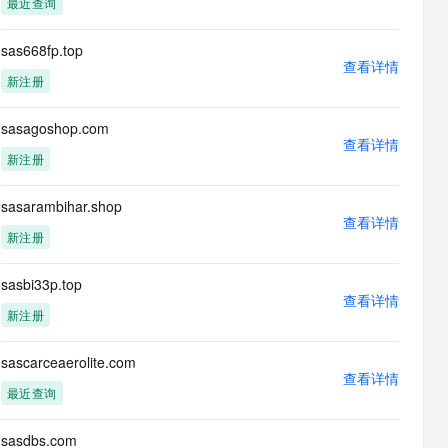
最近查询
息提取
与 AI 智能体进行实时音视频通话
从文本、图片、视频中提取结构化的属性信息
构建支持视频理解的 AI 音视频实时通话应用
sas668fp.top
查看详情
t.diy 一步搞定创意建站
构建大模型应用的安全防护体系
新注册
通过自然语言交互简化开发流程,全栈开发支持
通过阿里云安全产品对 AI 应用进行安全防护
sasagoshop.com
查看详情
新注册
sasarambihar.shop
查看详情
新注册
sasbi33p.top
查看详情
新注册
sascarceaerolite.com
查看详情
最近查询
sasdbs.com