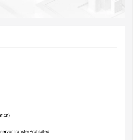
AI 应用
10分钟微调：让0.6B模型媲美235B模
多模态数据信
型
依托云原生高可用架构,实现Dify私有化部署
用1%尺寸在特定领域达到大模型90%以上效果
一个 AI 助手
超强辅助，Bol
即刻拥有 DeepSeek-R1 满血版
在企业官网、通讯软件中为客户提供 AI 客服
多种方案随心选，轻松解锁专属 DeepSeek
t.cn)
#serverTransferProhibited