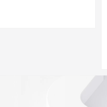
com
w.icann.org/wicf/
Z <<<
//icann.org/epp
RDAP: please visit
<
nal
 contain