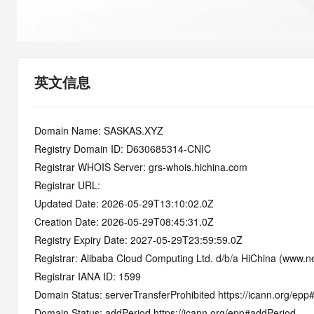
快速部署 Dify，高效搭建 
迁移与运维管理
10 分钟在聊天系统中增加
专有云
英文信息
Domain Name: SASKAS.XYZ
Registry Domain ID: D630685314-CNIC
Registrar WHOIS Server: grs-whois.hichina.com
Registrar URL:
Updated Date: 2026-05-29T13:10:02.0Z
Creation Date: 2026-05-29T08:45:31.0Z
Registry Expiry Date: 2027-05-29T23:59:59.0Z
Registrar: Alibaba Cloud Computing Ltd. d/b/a HiChina (www.ne
Registrar IANA ID: 1599
Domain Status: serverTransferProhibited https://icann.org/epp
Domain Status: addPeriod https://icann.org/epp#addPeriod