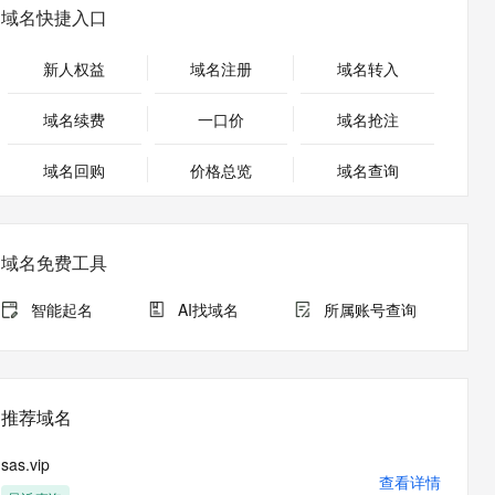
安全
畅自然，细节丰富
高表现力语音合成大模型，语音克隆听感自然
我要投诉
PolarDB
域名快捷入口
上云场景组合购
Milvus 弹性伸缩功能新增节
伴
漫剧创作，剧本、分镜、视频高效生成
100%兼容MySQL、PostgreSQL，兼容Oracle，支持集中和分布式
覆盖90%+业务场景，专享组合折扣价
点支持范围
2V
VPN
Fun-ASR
新人权益
域名注册
域名转入
文戏情感细腻自然，动作戏激烈拳拳到肉，实现更强表演能力
支持中英文自由切换，具备更强的噪声鲁棒性
ernetes 版 ACK
云聚AI 严选权益
AI 原生数据库服务发布
SSL 证书
，一键激活高效办公新体验
理容器应用的 K8s 服务
精选AI产品，从模型到应用全链提效
Agent 数据网关
域名续费
一口价
域名抢注
堡垒机
AI 用量加速计划
云原生数据库 PolarDB
应用
域名回购
价格总览
防火墙
域名查询
、识别商机，让客服更高效、服务更出色。
新老同享，达量后返
Agentic Database 发布
千问办公
主机安全
NEW
的智能体编程平台
一站式AI生产力平台
域名免费工具
AI 应用及服务市场
伶鹊
企业级人与Agent协作平台，接入和调度多个数字员工
智能客服平台，对话机器人、对话分析、智能外呼
智能起名
AI找域名
所属账号查询
AI 应用
大模型服务平台百炼 - 全妙
大模型
应用创作平台
多模态内容创作工具，已接入 DeepSeek
自然语言处理
推荐域名
数据标注
sas.vip
机器学习
查看详情