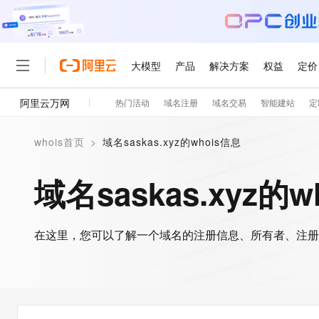
大模型
产品
解决方案
权益
定价
阿里云万网
热门活动
域名注册
域名交易
智能建站
定
大模型
产品
解决方案
权益
定价
云市场
伙伴
服务
了解阿里云
精选产品
精选解决方案
普惠上云
产品定价
精选商城
成为销售伙伴
售前咨询
为什么选择阿里云
千问AI平台
whois首页
>
域名saskas.xyz的whois信息
了解云产品的定价详情
大模型服务平台百炼
千问办公，解锁你的工作
普惠上云 官方力荐
分销伙伴
在线服务
网站建设
什么是云计算
大
大模型服务与应用平台
企业级Agent产品，直接
云服务器38元/年起，超
域名saskas.xyz的w
咨询伙伴
多端小程序
技术领先
云上成本管理
售后服务
轻量应用服务器
Agency Agents：拥
官方推荐返现计划
大模型
精选产品
精选解决方案
Salesforce 国际版订阅
稳定可靠
管理和优化成本
推荐新用户得奖励，单订单
销售伙伴合作计划
自助服务
友盟天域
安全合规
人工智能与机器学习
AI
文本生成
在这里，您可以了解一个域名的注册信息、所有者、注册
云数据库 RDS
HappyHorse 打造一
云工开物
无影生态合作计划
在线服务
观测云
分析师报告
高校专属算力普惠，学生认
计算
互联网应用开发
Qwen3.8-Max
HOT
Salesforce On Alibaba C
工单服务
智能体时代全能旗舰模型
Tuya 物联网平台阿里云
研究报告与白皮书
人工智能平台 PAI
快速拥有专属 OpenClaw
大模
Consulting Partner 合
大数据
容器
免费试用
短信专区
一站式AI开发、训练和推
蓝凌 OA
Qwen3.7-Plus
AI 大模型销售与服务生
现代化应用