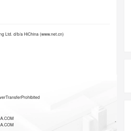
态智能体模型
旗舰 MoE 大模型，百万上下文与顶尖推理能力
图生视频，流
同享
万小智 AI 建站低至 15元/月
Qoder CN
AI 短剧/漫剧
云原生数据库 
快递物流查询
WordPress
成为服务伙
高校合作
点，立即开启云上创新
覆盖公网/内网、递归/权威、移动APP等全场景解析服务
送.CN域名，送备案服务码
基于千问大模型等，支持代码智能生成、研发智能问答
AI助力短剧
GLM-5.2
Wan2.7-T
Ubuntu
服务生态伙伴
视觉 Coding、空间感知、多模态思考等全面升级
1M上下文，专为长程任务能力而生
云工开物
企业应用
Works
Night Plan 支持 Qwen 3.8-Max
云原生大数据计算服务 MaxCompute
AI 办公
容器服务 Kub
NEW
Red Hat
30+ 款产品免费体验
Data Agent 驱动的一站式 Data+AI 开发治理平台
夜间 5 折，Qwen/Meoo/TokenPlan 客户专享
面向分析的企业级SaaS模式云数据仓库
AI智能应用
提供一站式管
科研合作
g Ltd. d/b/a HiChina (www.net.cn)
ERP
堂（旗舰版）
SUSE
智能客服
AI 应用构建
大模型原生
CRM
防护产品
2个月
自动承接线索
建站小程序
Qoder
大模型服务平台百炼-应用模版
OA 办公系统
HOT
NEW
面向真实软件
个人版上线、团队版降价；千问3.8-Max首发发尝鲜
丰富多元化的应用模版和解决方案
力提升
财税管理
模板建站
万有无界
大模型服务平台百炼-智能体
400电话
定制建站
的模型效果
灵活可视化地构建企业级 Agent
方案
广告营销
模板小程序
秒悟
人工智能平台 PAI
verTransferProhibited
定制小程序
云端极速 AI 
新一代 AI 视频生成模型，深度适配广告营销等场景
AI Native 的算法工程平台，一站式完成建模、训练、推理服务部署
APP 开发
NA.COM
建站系统
NA.COM