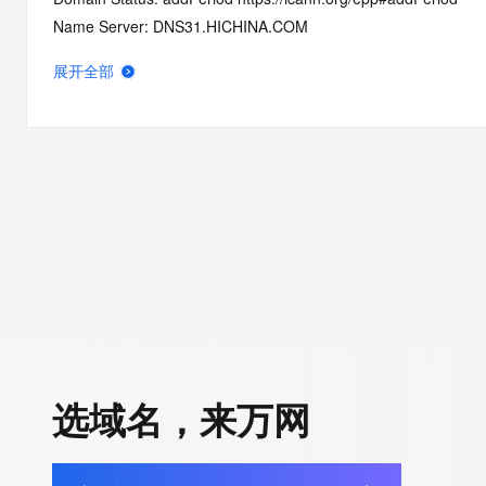
Name Server: DNS31.HICHINA.COM
Name Server: DNS32.HICHINA.COM
展开全部
DNSSEC: unsigned
Registrar Abuse Contact Email: domainabuse@service.aliyun.
Registrar Abuse Contact Phone: +86.95187
URL of the ICANN Whois Inaccuracy Complaint Form: https://ww
>>> Last update of WHOIS database: 2026-06-01T06:20:18.0
For more information on Whois status codes, please visit https:
>>> IMPORTANT INFORMATION ABOUT THE DEPLOYMENT OF 
https://www.centralnicregistry.com/support/information/rdap <<
The registration data available in this service is limited. Additio
选域名，来万网
data may be available at https://lookup.icann.org
The Whois and RDAP services are provided by CentralNic, and