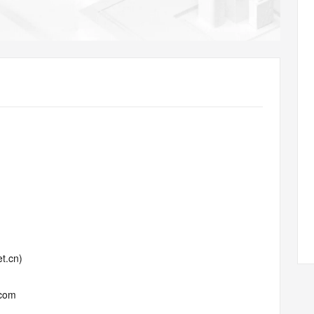
AI 应用
10分钟微调：让0.6B模型媲美235B模
多模态数据信
型
依托云原生高可用架构,实现Dify私有化部署
用1%尺寸在特定领域达到大模型90%以上效果
一个 AI 助手
超强辅助，Bol
即刻拥有 DeepSeek-R1 满血版
在企业官网、通讯软件中为客户提供 AI 客服
多种方案随心选，轻松解锁专属 DeepSeek
t.cn)
.com