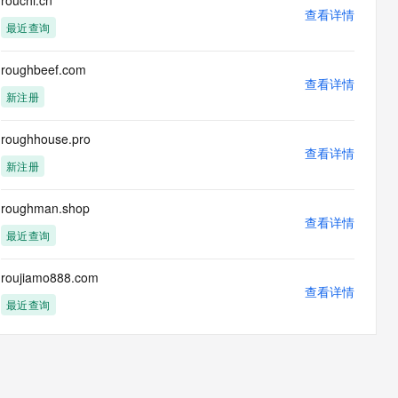
rouchi.cn
息提取
与 AI 智能体进行实时音视频通话
查看详情
最近查询
从文本、图片、视频中提取结构化的属性信息
构建支持视频理解的 AI 音视频实时通话应用
t.diy 一步搞定创意建站
构建大模型应用的安全防护体系
roughbeef.com
通过自然语言交互简化开发流程,全栈开发支持
查看详情
通过阿里云安全产品对 AI 应用进行安全防护
新注册
roughhouse.pro
查看详情
新注册
roughman.shop
查看详情
最近查询
roujiamo888.com
查看详情
最近查询