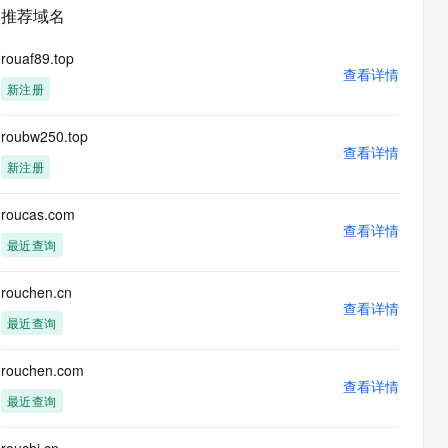
安全
畅自然，细节丰富
高表现力语音合成大模型，语音克隆听感自然
我要投诉
PolarDB
推荐域名
上云场景组合购
Milvus 弹性伸缩功能新增节
伴
漫剧创作，剧本、分镜、视频高效生成
100%兼容MySQL、PostgreSQL，兼容Oracle，支持集中和分布式
覆盖90%+业务场景，专享组合折扣价
点支持范围
2V
VPN
Fun-ASR
rouaf89.top
文戏情感细腻自然，动作戏激烈拳拳到肉，实现更强表演能力
支持中英文自由切换，具备更强的噪声鲁棒性
查看详情
ernetes 版 ACK
云聚AI 严选权益
AI 原生数据库服务发布
SSL 证书
新注册
，一键激活高效办公新体验
理容器应用的 K8s 服务
精选AI产品，从模型到应用全链提效
Agent 数据网关
堡垒机
roubw250.top
AI 用量加速计划
云原生数据库 PolarDB
应用
查看详情
防火墙
、识别商机，让客服更高效、服务更出色。
新老同享，达量后返
Agentic Database 发布
新注册
千问办公
主机安全
NEW
的智能体编程平台
一站式AI生产力平台
roucas.com
查看详情
AI 应用及服务市场
最近查询
伶鹊
企业级人与Agent协作平台，接入和调度多个数字员工
智能客服平台，对话机器人、对话分析、智能外呼
AI 应用
rouchen.cn
查看详情
大模型服务平台百炼 - 全妙
最近查询
大模型
应用创作平台
多模态内容创作工具，已接入 DeepSeek
自然语言处理
rouchen.com
查看详情
数据标注
最近查询
机器学习