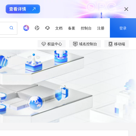
文档
备案
控制台
注册
登录
权益中心
域名控制台
移动端
验
作计划
器
AI 活动
专业服务
服务伙伴合作计划
开发者社区
加入我们
产品动态
服务平台百炼
阿里云 OPC 创新助力计划
一站式生成采购清单，支持单品或批量购买
可编辑精美 PPT 文稿
S产品伙伴计划（繁花）
峰会
CS
造的大模型服务与应用开发平台
Agency Agents：拥有专属领域专家
AI 生产力先锋
Al MaaS 服务伙伴赋能合作
域名
博文
Careers
至高可申请百万元
Qwen3.8-Max 模型上线
 轻松生成专业的 PPT
开启高性价比 AI 编程新体验
弹性可伸缩的云计算服务
先锋实践拓展 AI 生产力的边界
多领域专家智能体,一键组建 AI 虚拟交付团队
Token 补贴，五大权
计划
海大会
伙伴信用分合作计划
商标
问答
社会招聘
益加速 OPC 成功
帕鲁游戏服务器
SS
HappyHorse 打造一站式影视创作平台
飞天发布时刻
HOT
Open Search 向量检索版支
划
备案
电子书
校园招聘
联机服务器，轻松开启游戏
视频创作，一键激活电商全链路生产力
稳定、安全、高性价比、高性能的云存储服务
所见，即是所愿
持视频检索 Pipeline 功能
可视化编排打通从文字构思到成片全链路闭环
更多支持
划
公司注册
镜像站
视频生成
语音识别与合成
 智能体与工作流应用
漫剧工坊：一站式动画创作平台
AI 实训营
应用身份服务 (IDaaS)
合作伙伴培训与认证
划
上云迁移
站生成，高效打造优质广告素材
全接入的云上超级电脑
通过阿里云百炼高效搭建AI应用,助力高效开发
快速生产连贯的高质量长漫剧
从基础到进阶，Agent 创客手把手教你
OpenClaw 管理能力上线
e-1.1-T2V
Qwen3-TTS-Flash
lScope
我要反馈
查询合作伙伴
畅细腻的高质量视频
离线语音合成大模型，多语言方言自适应，低延迟高稳定
n Alibaba Cloud ISV 合作
代维服务
建企业门户网站
10 分钟搭建微信、支付宝小程序
MaxCompute MaxFrame 提
创新加速
ope
登录合作伙伴管理后台
我要建议
站，无忧落地极速上线
以可视化方式快速构建移动和 PC 门户网站
国内短信简单易用，安全可靠，秒级触达，全球覆盖200+国家和地区。
高效部署网站，快速应用到小程序
供自动弹性内存功能
e-1.1-I2V
Cosyvoice-V3-Flash