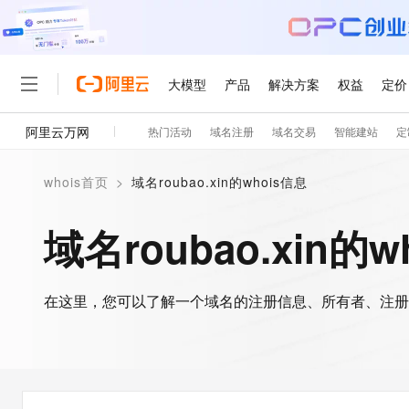
大模型
产品
解决方案
权益
定价
阿里云万网
热门活动
域名注册
域名交易
智能建站
定
大模型
产品
解决方案
权益
定价
云市场
伙伴
服务
了解阿里云
精选产品
精选解决方案
普惠上云
产品定价
精选商城
成为销售伙伴
售前咨询
为什么选择阿里云
千问AI平台
whois首页
>
域名roubao.xin的whois信息
了解云产品的定价详情
大模型服务平台百炼
睿译宝，AI翻译排版一
普惠上云 官方力荐
分销伙伴
在线服务
网站建设
什么是云计算
大
大模型服务与应用平台
上传文档即自动完成翻译和
云服务器38元/年起，超
域名roubao.xin的w
咨询伙伴
多端小程序
技术领先
云上成本管理
售后服务
轻量应用服务器
GLM-5.2：长任务时代
官方推荐返现计划
大模型
精选产品
精选解决方案
Salesforce 国际版订阅
稳定可靠
管理和优化成本
推荐新用户得奖励，单订单
销售伙伴合作计划
自助服务
友盟天域
安全合规
人工智能与机器学习
AI
文本生成
在这里，您可以了解一个域名的注册信息、所有者、注册
云数据库 RDS
Hermes Agent，打造
云工开物
无影生态合作计划
在线服务
观测云
分析师报告
自主进化，持久记忆，越用
高校专属算力普惠，学生认
计算
互联网应用开发
Qwen3.8-Max
HOT
Salesforce On Alibaba C
工单服务
智能体时代全能旗舰模型
Tuya 物联网平台阿里云
研究报告与白皮书
人工智能平台 PAI
快速拥有专属 OpenClaw
大模
Consulting Partner 合
大数据
容器
免费试用
短信专区
一站式AI开发、训练和推
蓝凌 OA
Qwen3.7-Plus
AI 大模型销售与服务生
现代化应用