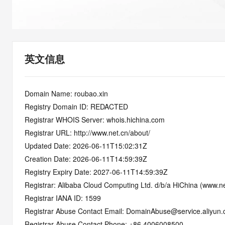
快速部署 Dify，高效搭建 
迁移与运维管理
10 分钟在聊天系统中增加
专有云
英文信息
Domain Name: roubao.xin
Registry Domain ID: REDACTED
Registrar WHOIS Server: whois.hichina.com
Registrar URL: http://www.net.cn/about/
Updated Date: 2026-06-11T15:02:31Z
Creation Date: 2026-06-11T14:59:39Z
Registry Expiry Date: 2027-06-11T14:59:39Z
Registrar: Alibaba Cloud Computing Ltd. d/b/a HiChina (www.ne
Registrar IANA ID: 1599
Registrar Abuse Contact Email: DomainAbuse@service.aliyun
Registrar Abuse Contact Phone: +86.4006008500