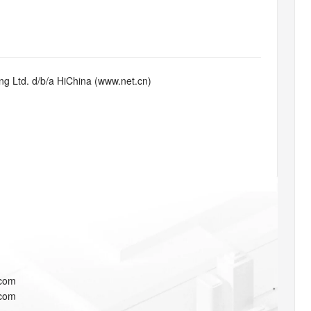
态智能体模型
旗舰 MoE 大模型，百万上下文与顶尖推理能力
图生视频，流
同享
万小智 AI 建站低至 15元/月
Qoder CN
AI 短剧/漫剧
云原生数据库 
快递物流查询
WordPress
成为服务伙
高校合作
点，立即开启云上创新
覆盖公网/内网、递归/权威、移动APP等全场景解析服务
送.CN域名，送备案服务码
基于千问大模型等，支持代码智能生成、研发智能问答
AI助力短剧
GLM-5.2
Wan2.7-T
Ubuntu
服务生态伙伴
视觉 Coding、空间感知、多模态思考等全面升级
1M上下文，专为长程任务能力而生
云工开物
企业应用
Works
Night Plan 支持 Qwen 3.8-Max
云原生大数据计算服务 MaxCompute
AI 办公
容器服务 Kub
NEW
Red Hat
30+ 款产品免费体验
Data Agent 驱动的一站式 Data+AI 开发治理平台
夜间 5 折，Qwen/Meoo/TokenPlan 客户专享
面向分析的企业级SaaS模式云数据仓库
AI智能应用
提供一站式管
科研合作
g Ltd. d/b/a HiChina (www.net.cn)
ERP
堂（旗舰版）
SUSE
智能客服
AI 应用构建
大模型原生
CRM
防护产品
2个月
自动承接线索
建站小程序
Qoder
大模型服务平台百炼-应用模版
OA 办公系统
HOT
NEW
面向真实软件
个人版上线、团队版降价；千问3.8-Max首发发尝鲜
丰富多元化的应用模版和解决方案
力提升
财税管理
模板建站
万有无界
大模型服务平台百炼-智能体
400电话
定制建站
的模型效果
灵活可视化地构建企业级 Agent
方案
广告营销
模板小程序
秒悟
人工智能平台 PAI
定制小程序
云端极速 AI 
新一代 AI 视频生成模型，深度适配广告营销等场景
AI Native 的算法工程平台，一站式完成建模、训练、推理服务部署
APP 开发
.com
建站系统
.com