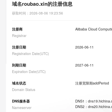
存储
天池大赛
能看、能想、能动手的多模
域名roubao.xin的注册信息
云解析DNS
解决方案免费试用 新老
电子合同
最高领取价值200元试用
安全
网络与CDN
AI 算法大赛
Qwen3-VL-Plus
获取时间
：
2026-08-06 19:23:56
畅捷通
大数据开发治理平台 Data
AI 产品 免费试用
网络
安全
云开发大赛
Tableau 订阅
1亿+ 大模型 tokens 和 
注册商
Alibaba Cloud Computin
可观测
入门学习赛
中间件
AI空中课堂在线直播课
云防火墙
140+云产品 免费试用
Registrar
大模型服务
上云与迁云
云原生的云上边界网络安全
产品新客免费试用，最长1
数据库
生态解决方案
注册日期
2026-06-11
千问AI平台-Token Plan
企业出海
大模型ACA认证体验
大数据计算
Registration Date(UTC)
助力企业全员 AI 认知与能
行业生态解决方案
政企业务
媒体服务
千问AI平台-模型体验
到期日期
2027-06-11
开发者生态解决方案
在线体验全尺寸、多种模态
Expiration Date(UTC)
企业服务与云通信
AI 开发和 AI 应用解决
Happy 系列大模型
域名与网站
域名状态
注册宽限期
addPeriod
Domain Status
终端用户计算
DNS服务器
DNS
1
：
dns19.hichina
Serverless
大模型解决方案
DNS
2
：
dns20.hichina
Nameserver
开发工具