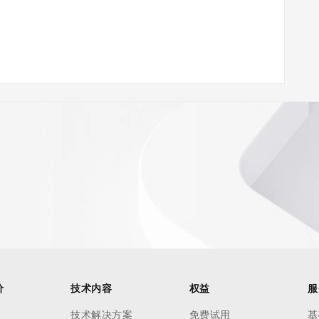
ann.org/wicf/
<<<
//icann.org/epp
st persons in determining the contents of a domain name 
ord is provided by Identity Digital or the Registry Operator 
. This service is intended only for query-based access. 
d that, under no circumstances will you use this data to (a) 
telephone, or facsimile of mass unsolicited, commercial 
ient's own existing customers; or (b) enable high volume, 
价
技术内容
权益
服
 systems of Registry Operator, a Registrar, or Identity 
s or modify existing registrations. When using the Whois 
技术解决方案
免费试用
基