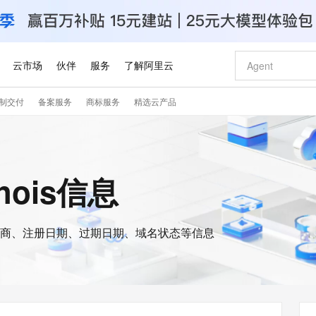
云市场
伙伴
服务
了解阿里云
制交付
备案服务
商标服务
精选云产品
AI 特惠
数据与 API
成为产品伙伴
企业增值服务
最佳实践
价格计算器
AI 场景体
基础软件
产品伙伴合
阿里云认证
市场活动
配置报价
大模型
自助选配和估算价格
步到位
智启 AI 普惠权益
产品生态集成认证中心
企业支持计划
云上春晚
域名与网站
Qwen Audio：打造专属 AI 语音助手
千问官方 MaaS 平台，为开发者和 Agent 而生，新用户赠送 1 亿 + tokens 额度
一句话生成原生
AI Coding
阿里云Maa
2026 阿里云
云服务器 E
为企业打
数据集
Windows
大模型认证
模型
NEW
NEW
格式还原
值低价云产品抢先购
至高享 1亿+免费 tokens，加速 Al 应用落地
提供智能易用的域名与建站服务
Qwen-Audio-3.0-Realtime 端到端实时语音角色扮演
输入一句话想法,
智能编程，一键
安全可靠、
hois信息
产品生态伙伴
专家技术服务
云上奥运之旅
弹性计算合作
阿里云中企出
手机三要素
宝塔 Linux
全部认证
价格优势
开源旗舰模型
即刻拥有 DeepSeek-V4-Pro
阿里云 OPC 创新助力计划
千问大模型
一键部署幻兽
AI 电商营销
对象存储 O
大模型
产品生态伙伴工作台
企业增值服务台
云栖战略参考
云存储合作计
云栖大会
身份实名认证
CentOS
训练营
推动算力普惠，释放技术红利
最高返9万
真正可用的 1M 上下文,一次完成代码全链路开发
快速构建应用程序和网站，即刻迈出上云第一步
轻松解锁专属 DeepSeek-V4-Pro
至高百万元 Token 补贴，加速一人公司成长
多元化、高性能、安全可靠的大模型服务
一键购买专属
从图文生成到
云上的中国
数据库合作计
活动全景
短信
Docker
图片和
商、注册日期、过期日期、域名状态等信息
自进化智能体
5 分钟轻松部署专属 QwenPaw
Token Plan 模型订阅计划
数字证书管理服务（原SSL证书）
高效搭建 AI
AI 广告创作
无影云电脑
企业成长
NEW
HOT
信息公告
看见新力量
云网络合作计
OCR 文字识别
JAVA
越聪明
证享300元代金券
全托管，含MySQL、PostgreSQL、SQL Server、MariaDB多引擎
Qwen3.8-Max 首发尝鲜，限时加量 10 倍，夜间低至2折
实现全站HTTPS，呈现可信的WEB访问
从聊天伙伴进化为能主动干活的本地数字员工
图文、视频一
随时随地安
Kimi-K3
HappyHors
NEW
魔搭 Mode
loud
服务实践
官网公告
Kimi 最新旗舰模型，长程编程与推理利器
让文字生成流
金融模力时刻
Salesforce O
版
发票查验
全能环境
Claude Code + GStack 打造工程团队
千问办公，限时限量积分加倍
Qoder
低代码高效构
AI 建站
短信服务
型
NEW
作计划
计划
创新中心
魔搭 ModelSc
健康状态
理服务
让AI从“聊天伙伴”进化为能干活的“数字员工”
安装技能 GStack，拥有专属 AI 工程团队
你的AI工作搭子，覆盖日常办公高频场景
面向真实软件的智能体编程平台
0 代码专业建
客户案例
天气预报查询
操作系统
Deepseek-v4-pro
HappyHors
态合作计划