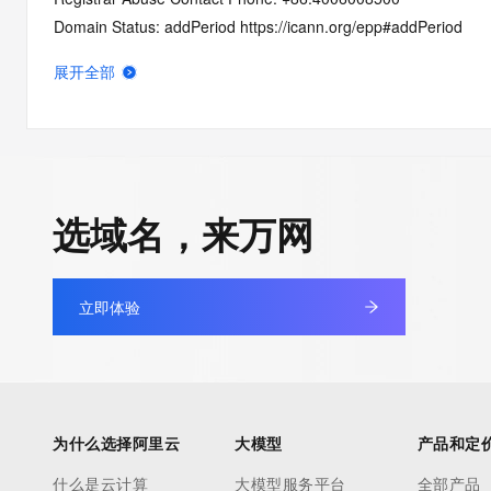
Domain Status: addPeriod https://icann.org/epp#addPeriod
Name Server: dns19.hichina.com
展开全部
Name Server: dns20.hichina.com
DNSSEC: unsigned
URL of the ICANN Whois Inaccuracy Complaint Form: https://ic
>>> Last update of WHOIS database: 2026-06-13T06:07:20Z 
选域名，来万网
For more information on Whois status codes, please visit https:
Terms of Use: Access to WHOIS information is provided to assi
立即体验
registration record in the registry database. The data in this rec
for informational purposes only, and accuracy is not guaranteed
You agree that you will use this data only for lawful purposes an
allow, enable, or otherwise support the transmission by e-mail, 
advertising or solicitations to entities other than the data recip
为什么选择阿里云
大模型
产品和定
automated, electronic processes that send queries or data to the
Digital except as reasonably necessary to register domain name
什么是云计算
大模型服务平台
全部产品