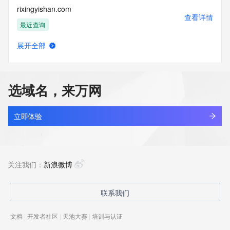
rixingyishan.com
查看详情
最近查询
展开全部
rixkz.cn
查看详情
最近查询
选域名，来万网
rixlhe4c.top
查看详情
新注册
立即体验
rixnoval.com
查看详情
新注册
关注我们：
新浪微博
rixo.cc
联系我们
查看详情
最近查询
文档
|
开发者社区
|
天池大赛
|
培训与认证