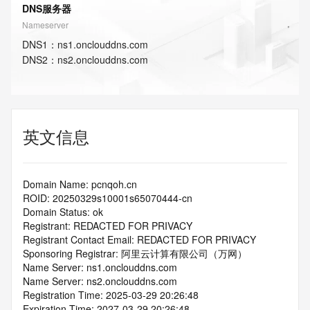
DNS服务器
Nameserver
DNS
1
：
ns1.onclouddns.com
DNS
2
：
ns2.onclouddns.com
英文信息
Domain Name: pcnqoh.cn
ROID: 20250329s10001s65070444-cn
Domain Status: ok
Registrant: REDACTED FOR PRIVACY
Registrant Contact Email: REDACTED FOR PRIVACY
Sponsoring Registrar: 阿里云计算有限公司（万网）
Name Server: ns1.onclouddns.com
Name Server: ns2.onclouddns.com
Registration Time: 2025-03-29 20:26:48
Expiration Time: 2027-03-29 20:26:48