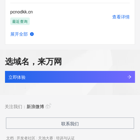
pcnodkk.cn
查看详情
最近查询
展开全部
kingsun.cn
查看详情
最近查询
选域名，来万网
ahsnli.cn
查看详情
最近查询
立即体验
apsci.cn
查看详情
最近查询
关注我们：
新浪微博
bmwev.cn
联系我们
查看详情
最近查询
文档
|
开发者社区
|
天池大赛
|
培训与认证