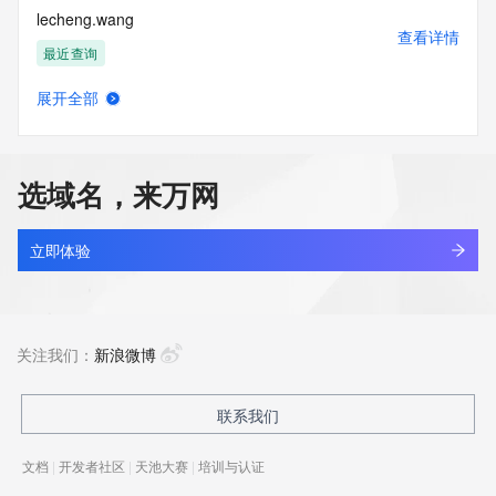
lecheng.wang
查看详情
最近查询
展开全部
777777.wang
查看详情
新注册
选域名，来万网
geoai.wang
查看详情
新注册
立即体验
jinnan.wang
查看详情
新注册
关注我们：
新浪微博
红色文化.wang
联系我们
查看详情
新注册
文档
|
开发者社区
|
天池大赛
|
培训与认证