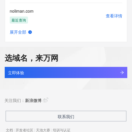
noliman.com
查看详情
最近查询
展开全部
noll56.com
查看详情
最近查询
选域名，来万网
nolong.com
查看详情
最近查询
立即体验
nolost.cn
查看详情
最近查询
关注我们：
新浪微博
nolost.com.cn
联系我们
查看详情
最近查询
文档
|
开发者社区
|
天池大赛
|
培训与认证