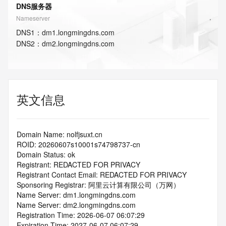
DNS服务器
Nameserver
DNS
1
：
dm1.longmingdns.com
DNS
2
：
dm2.longmingdns.com
英文信息
Domain Name: nolfjsuxt.cn
ROID: 20260607s10001s74798737-cn
Domain Status: ok
Registrant: REDACTED FOR PRIVACY
Registrant Contact Email: REDACTED FOR PRIVACY
Sponsoring Registrar: 阿里云计算有限公司（万网）
Name Server: dm1.longmingdns.com
Name Server: dm2.longmingdns.com
Registration Time: 2026-06-07 06:07:29
Expiration Time: 2027-06-07 06:07:29