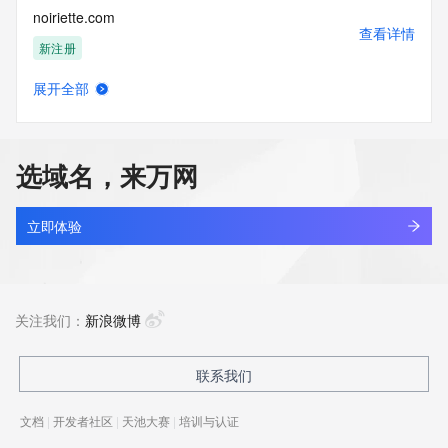
noiriette.com
查看详情
新注册
展开全部
noitcelloc.top
查看详情
最近查询
选域名，来万网
noiwx.cn
查看详情
最近查询
立即体验
kingsun.cn
查看详情
最近查询
关注我们：
新浪微博
apsci.cn
联系我们
查看详情
最近查询
文档
|
开发者社区
|
天池大赛
|
培训与认证