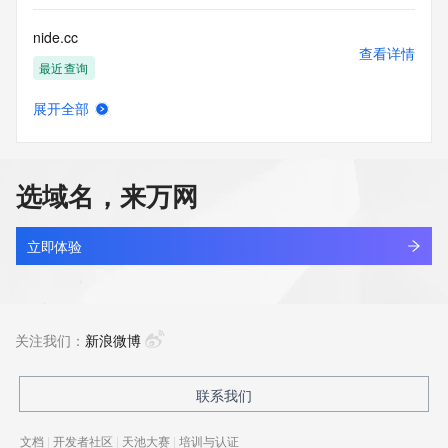
nide.cc
查看详情
最近查询
展开全部
nide8.cn
查看详情
最近查询
选域名，来万网
nidec-kds.com
查看详情
最近查询
立即体验
nidec-ket.com
查看详情
最近查询
关注我们：
新浪微博
nideyouxi.com
联系我们
查看详情
最近查询
文档
|
开发者社区
|
天池大赛
|
培训与认证