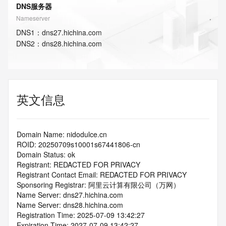
DNS服务器
Nameserver
DNS
1
：
dns27.hichina.com
DNS
2
：
dns28.hichina.com
英文信息
Domain Name: nidodulce.cn
ROID: 20250709s10001s67441806-cn
Domain Status: ok
Registrant: REDACTED FOR PRIVACY
Registrant Contact Email: REDACTED FOR PRIVACY
Sponsoring Registrar: 阿里云计算有限公司（万网）
Name Server: dns27.hichina.com
Name Server: dns28.hichina.com
Registration Time: 2025-07-09 13:42:27
Expiration Time: 2027-07-09 13:42:27