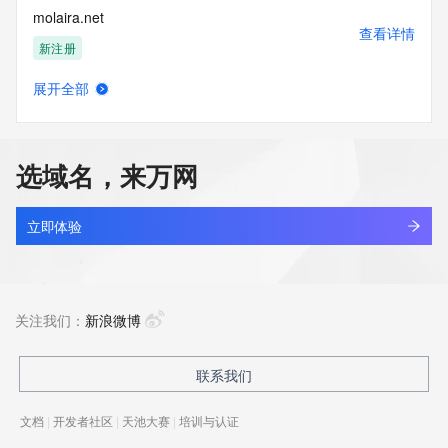
molaira.net
查看详情
新注册
展开全部
moland.com.cn
查看详情
最近查询
选域名，来万网
molbra.com
查看详情
新注册
立即体验
molc77mo.top
查看详情
新注册
关注我们：
新浪微博
mold-remediation1966.asia
联系我们
查看详情
最近查询
文档
|
开发者社区
|
天池大赛
|
培训与认证