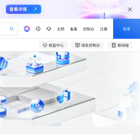
文档
备案
控制台
注册
登录
权益中心
域名控制台
移动端
验
作计划
器
AI 活动
专业服务
服务伙伴合作计划
开发者社区
加入我们
产品动态
服务平台百炼
阿里云 OPC 创新助力计划
一站式生成采购清单，支持单品或批量购买
io：打造专属 AI 语音助手
S产品伙伴计划（繁花）
峰会
CS
造的大模型服务与应用开发平台
一句话生成原生可编辑精美 PPT 文稿
AI 生产力先锋
Al MaaS 服务伙伴赋能合作
域名
博文
Careers
至高可申请百万元
Qwen3.8-Max 模型上线
开启高性价比 AI 编程新体验
弹性可伸缩的云计算服务
Qwen-Audio-3.0-Realtime 端到端实时语音角色扮演
输入一句话想法, 轻松生成专业的 PPT
先锋实践拓展 AI 生产力的边界
Token 补贴，五大权
计划
海大会
伙伴信用分合作计划
商标
问答
社会招聘
益加速 OPC 成功
eek-V4-Pro
SS
一键部署幻兽帕鲁游戏服务器
飞天发布时刻
HOT
Open Search 向量检索版支
划
备案
电子书
校园招聘
pSeek-V4-Pro
视频创作，一键激活电商全链路生产力
稳定、安全、高性价比、高性能的云存储服务
一键购买专属联机服务器，轻松开启游戏
所见，即是所愿
持视频检索 Pipeline 功能
更多支持
划
公司注册
镜像站
视频生成
语音识别与合成
专属 QwenPaw
漫剧工坊：一站式动画创作平台
AI 实训营
HOT
应用身份服务 (IDaaS)
合作伙伴培训与认证
划
上云迁移
站生成，高效打造优质广告素材
全接入的云上超级电脑
从聊天伙伴进化为能主动干活的本地数字员工
快速生产连贯的高质量长漫剧
从基础到进阶，Agent 创客手把手教你
OpenClaw 管理能力上线
e-1.1-T2V
Qwen3-TTS-Flash
lScope
我要反馈
查询合作伙伴
畅细腻的高质量视频
离线语音合成大模型，多语言方言自适应，低延迟高稳定
n Alibaba Cloud ISV 合作
代维服务
建企业门户网站
10 分钟搭建微信、支付宝小程序
MaxCompute MaxFrame 提
创新加速
ope
登录合作伙伴管理后台
我要建议
站，无忧落地极速上线
以可视化方式快速构建移动和 PC 门户网站
国内短信简单易用，安全可靠，秒级触达，全球覆盖200+国家和地区。
高效部署网站，快速应用到小程序
供自动弹性内存功能
e-1.1-I2V
Cosyvoice-V3-Flash