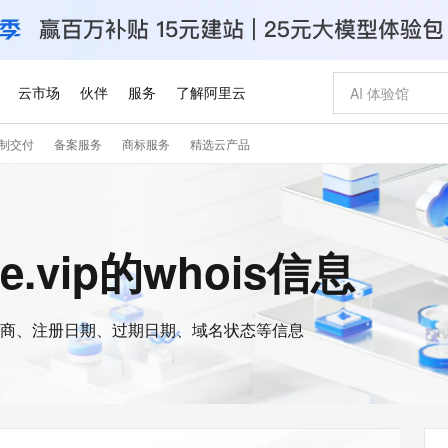
云市场
伙伴
服务
了解阿里云
制交付
备案服务
商标服务
精选云产品
AI 特惠
数据与 API
成为产品伙伴
企业增值服务
最佳实践
价格计算器
AI 场景体
基础软件
产品伙伴合
阿里云认证
市场活动
配置报价
大模型
自助选配和估算价格
新方式
睿译宝，AI翻译排版一步到位
智启 AI 普惠权益
产品生态集成认证中心
企业支持计划
云上春晚
域名与网站
千问官方 MaaS 平台，为开发者和 Agent 而生，新用户赠送 1 亿 + tokens 额度
Qwen Aud
AI Coding
阿里云Maa
2026 阿里云
云服务器 E
为企业打
数据集
Windows
大模型认证
模型
NEW
NEW
交付可用成果
值低价云产品抢先购
上传文档即自动完成翻译和格式还原
至高享 1亿+免费 tokens，加速 Al 应用落地
提供智能易用的域名与建站服务
智能编程，一键
安全可靠、
me.vip的whois信息
产品生态伙伴
专家技术服务
云上奥运之旅
弹性计算合作
阿里云中企出
手机三要素
宝塔 Linux
全部认证
价格优势
有专属领域专家
GLM-5.2：长任务时代开源旗舰模型
阿里云 OPC 创新助力计划
千问大模型
即刻拥有 DeepS
AI 电商营销
对象存储 O
大模型
产品生态伙伴工作台
企业增值服务台
云栖战略参考
云存储合作计
云栖大会
身份实名认证
CentOS
训练营
推动算力普惠，释放技术红利
最高返9万
多领域专家智能体,一键组建 AI 虚拟交付团队
快速构建应用程序和网站，即刻迈出上云第一步
至高百万元 Token 补贴，加速一人公司成长
多元化、高性能、安全可靠的大模型服务
真正可用的 1M 上下文,一次完成代码全链路开发
轻松解锁专属 Dee
从图文生成到
云上的中国
数据库合作计
活动全景
短信
Docker
图片和
商、注册日期、过期日期、域名状态等信息
站式影视创作平台
Hermes Agent，打造自进化智能体
Token Plan 模型订阅计划
数字证书管理服务（原SSL证书）
5 分钟轻松部署
AI 广告创作
无影云电脑
企业成长
NEW
信息公告
看见新力量
云网络合作计
OCR 文字识别
JAVA
证享300元代金券
可视化编排打通从文字构思到成片全链路闭环
全托管，含MySQL、PostgreSQL、SQL Server、MariaDB多引擎
自主进化，持久记忆，越用越聪明
Qwen3.8-Max 首发尝鲜，限时加量 10 倍，夜间低至2折
实现全站HTTPS，呈现可信的WEB访问
图文、视频一
随时随地安
Kimi-K3
HappyHors
NEW
魔搭 Mode
loud
服务实践
官网公告
Kimi 最新旗舰模型，长程编程与推理利器
让文字生成流
金融模力时刻
Salesforce O
版
发票查验
全能环境
Claude Code + GStack 打造工程团队
千问办公，限时限量积分加倍
Qoder
低代码高效构
AI 建站
短信服务
型
NEW
作计划
计划
创新中心
魔搭 ModelSc
健康状态
理服务
让AI从“聊天伙伴”进化为能干活的“数字员工”
安装技能 GStack，拥有专属 AI 工程团队
你的AI工作搭子，覆盖日常办公高频场景
面向真实软件的智能体编程平台
0 代码专业建
客户案例
天气预报查询
操作系统
Deepseek-v4-pro
HappyHors
态合作计划