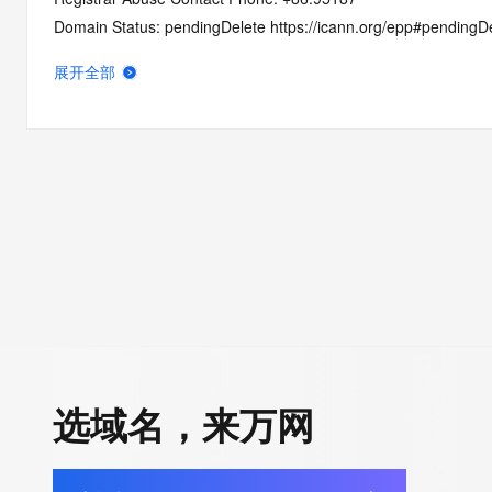
Domain Status: pendingDelete https://icann.org/epp#pendingD
Registry Registrant ID: REDACTED FOR PRIVACY
展开全部
Registrant Name: REDACTED FOR PRIVACY
Registrant Organization:
Registrant Street: REDACTED FOR PRIVACY
Registrant Street: REDACTED FOR PRIVACY
Registrant Street: REDACTED FOR PRIVACY
Registrant City: REDACTED FOR PRIVACY
Registrant State/Province: he nan
Registrant Postal Code: REDACTED FOR PRIVACY
Registrant Country: CN
Registrant Phone: REDACTED FOR PRIVACY
Registrant Phone Ext: REDACTED FOR PRIVACY
Registrant Fax: REDACTED FOR PRIVACY
选域名，来万网
Registrant Fax Ext: REDACTED FOR PRIVACY
Registrant Email: Please query the RDDS service of the Registrar
to contact the Registrant, Admin, or Tech contact of the quer