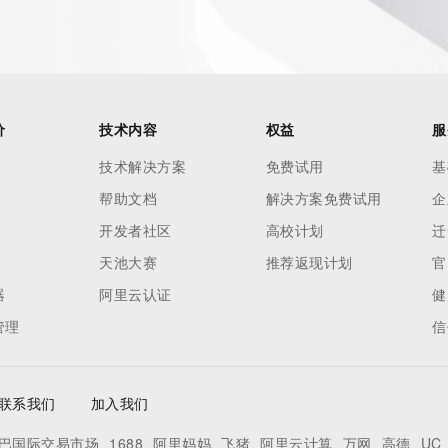
价
技术内容
权益
服
技术解决方案
免费试用
基
帮助文档
解决方案免费试用
企
开发者社区
高校计划
迁
天池大赛
推荐返现计划
官
器
阿里云认证
健
管理
信
联系我们
加入我们
巴国际交易市场
1688
阿里妈妈
飞猪
阿里云计算
万网
高德
UC