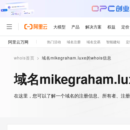
大模型
产品
解决方案
权益
定价
阿里云万网
热门活动
域名注册
域名交易
智能建站
定
大模型
产品
解决方案
权益
定价
云市场
伙伴
服务
了解阿里云
精选产品
精选解决方案
普惠上云
产品定价
精选商城
成为销售伙伴
售前咨询
为什么选择阿里云
千问AI平台
whois首页
>
域名mikegraham.luxe的whois信息
了解云产品的定价详情
大模型服务平台百炼
睿译宝，AI翻译排版一
普惠上云 官方力荐
分销伙伴
在线服务
网站建设
什么是云计算
大
大模型服务与应用平台
上传文档即自动完成翻译和
云服务器38元/年起，超
域名mikegraham.l
咨询伙伴
多端小程序
技术领先
云上成本管理
售后服务
轻量应用服务器
GLM-5.2：长任务时代
官方推荐返现计划
大模型
精选产品
精选解决方案
Salesforce 国际版订阅
稳定可靠
管理和优化成本
推荐新用户得奖励，单订单
销售伙伴合作计划
自助服务
友盟天域
安全合规
人工智能与机器学习
AI
文本生成
在这里，您可以了解一个域名的注册信息、所有者、注册
云数据库 RDS
Hermes Agent，打造
云工开物
无影生态合作计划
在线服务
观测云
分析师报告
自主进化，持久记忆，越用
高校专属算力普惠，学生认
计算
互联网应用开发
Qwen3.8-Max
HOT
Salesforce On Alibaba C
工单服务
智能体时代全能旗舰模型
Tuya 物联网平台阿里云
研究报告与白皮书
人工智能平台 PAI
快速拥有专属 OpenClaw
大模
Consulting Partner 合
大数据
容器
免费试用
短信专区
一站式AI开发、训练和推
蓝凌 OA
Qwen3.7-Plus
AI 大模型销售与服务生
现代化应用