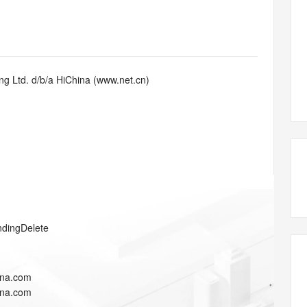
态智能体模型
旗舰 MoE 大模型，百万上下文与顶尖推理能力
图生视频，流
同享
万小智 AI 建站低至 15元/月
Qoder CN
AI 短剧/漫剧
云原生数据库 
快递物流查询
WordPress
成为服务伙
高校合作
点，立即开启云上创新
覆盖公网/内网、递归/权威、移动APP等全场景解析服务
送.CN域名，送备案服务码
基于千问大模型等，支持代码智能生成、研发智能问答
AI助力短剧
GLM-5.2
Wan2.7-T
Ubuntu
服务生态伙伴
视觉 Coding、空间感知、多模态思考等全面升级
1M上下文，专为长程任务能力而生
云工开物
企业应用
Works
Night Plan 支持 Qwen 3.8-Max
云原生大数据计算服务 MaxCompute
AI 办公
容器服务 Kub
NEW
Red Hat
30+ 款产品免费体验
Data Agent 驱动的一站式 Data+AI 开发治理平台
夜间 5 折，Qwen/Meoo/TokenPlan 客户专享
面向分析的企业级SaaS模式云数据仓库
AI智能应用
提供一站式管
科研合作
g Ltd. d/b/a HiChina (www.net.cn)
ERP
堂（旗舰版）
SUSE
智能客服
AI 应用构建
大模型原生
CRM
防护产品
2个月
自动承接线索
建站小程序
Qoder
大模型服务平台百炼-应用模版
OA 办公系统
HOT
NEW
面向真实软件
个人版上线、团队版降价；千问3.8-Max首发发尝鲜
丰富多元化的应用模版和解决方案
力提升
财税管理
模板建站
万有无界
大模型服务平台百炼-智能体
400电话
定制建站
的模型效果
灵活可视化地构建企业级 Agent
方案
广告营销
模板小程序
秒悟
人工智能平台 PAI
ndingDelete
定制小程序
云端极速 AI 
新一代 AI 视频生成模型，深度适配广告营销等场景
AI Native 的算法工程平台，一站式完成建模、训练、推理服务部署
APP 开发
ina.com
建站系统
ina.com