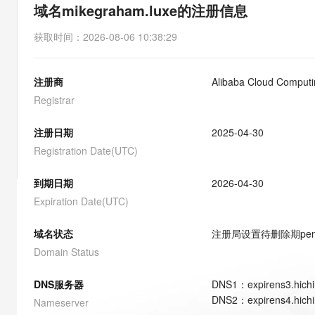
存储
天池大赛
能看、能想、能动手的多模
域名mikegraham.luxe的注册信息
云解析DNS
解决方案免费试用 新老
电子合同
最高领取价值200元试用
安全
网络与CDN
AI 算法大赛
Qwen3-VL-Plus
获取时间
：
2026-08-06 10:38:29
畅捷通
大数据开发治理平台 Data
AI 产品 免费试用
网络
安全
云开发大赛
Tableau 订阅
1亿+ 大模型 tokens 和 
注册商
Alibaba Cloud Computin
可观测
入门学习赛
中间件
AI空中课堂在线直播课
云防火墙
140+云产品 免费试用
Registrar
大模型服务
上云与迁云
云原生的云上边界网络安全
产品新客免费试用，最长1
数据库
生态解决方案
注册日期
2025-04-30
千问AI平台-Token Plan
企业出海
大模型ACA认证体验
大数据计算
Registration Date(UTC)
助力企业全员 AI 认知与能
行业生态解决方案
政企业务
媒体服务
千问AI平台-模型体验
到期日期
2026-04-30
开发者生态解决方案
在线体验全尺寸、多种模态
Expiration Date(UTC)
企业服务与云通信
AI 开发和 AI 应用解决
Happy 系列大模型
域名与网站
域名状态
注册局设置待删除期
pe
Domain Status
终端用户计算
DNS服务器
DNS
1
：
expirens3.hich
Serverless
大模型解决方案
DNS
2
：
expirens4.hich
Nameserver
开发工具