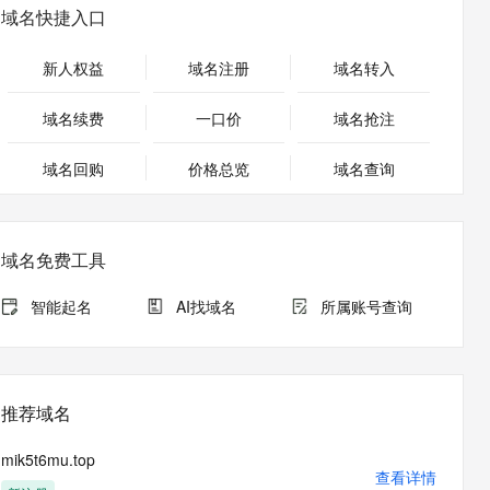
安全
畅自然，细节丰富
高表现力语音合成大模型，语音克隆听感自然
我要投诉
PolarDB
域名快捷入口
上云场景组合购
Milvus 弹性伸缩功能新增节
伴
漫剧创作，剧本、分镜、视频高效生成
100%兼容MySQL、PostgreSQL，兼容Oracle，支持集中和分布式
覆盖90%+业务场景，专享组合折扣价
点支持范围
2V
VPN
Fun-ASR
新人权益
域名注册
域名转入
文戏情感细腻自然，动作戏激烈拳拳到肉，实现更强表演能力
支持中英文自由切换，具备更强的噪声鲁棒性
ernetes 版 ACK
云聚AI 严选权益
AI 原生数据库服务发布
SSL 证书
，一键激活高效办公新体验
理容器应用的 K8s 服务
精选AI产品，从模型到应用全链提效
Agent 数据网关
域名续费
一口价
域名抢注
堡垒机
AI 用量加速计划
云原生数据库 PolarDB
应用
域名回购
价格总览
防火墙
域名查询
、识别商机，让客服更高效、服务更出色。
新老同享，达量后返
Agentic Database 发布
千问办公
主机安全
NEW
的智能体编程平台
一站式AI生产力平台
域名免费工具
AI 应用及服务市场
伶鹊
企业级人与Agent协作平台，接入和调度多个数字员工
智能客服平台，对话机器人、对话分析、智能外呼
智能起名
AI找域名
所属账号查询
AI 应用
大模型服务平台百炼 - 全妙
大模型
应用创作平台
多模态内容创作工具，已接入 DeepSeek
自然语言处理
推荐域名
数据标注
mik5t6mu.top
机器学习
查看详情