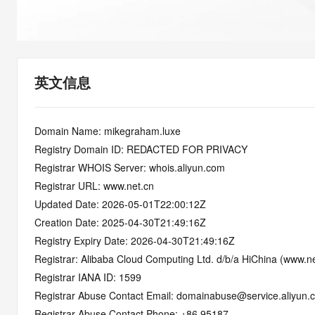
快速部署 Dify，高效搭建 
迁移与运维管理
10 分钟在聊天系统中增加
专有云
英文信息
Domain Name: mikegraham.luxe
Registry Domain ID: REDACTED FOR PRIVACY
Registrar WHOIS Server: whois.aliyun.com
Registrar URL: www.net.cn
Updated Date: 2026-05-01T22:00:12Z
Creation Date: 2025-04-30T21:49:16Z
Registry Expiry Date: 2026-04-30T21:49:16Z
Registrar: Alibaba Cloud Computing Ltd. d/b/a HiChina (www.ne
Registrar IANA ID: 1599
Registrar Abuse Contact Email: domainabuse@service.aliyun.
Registrar Abuse Contact Phone: +86.95187