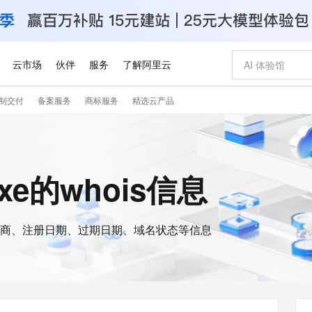
云市场
伙伴
服务
了解阿里云
制交付
备案服务
商标服务
精选云产品
AI 特惠
数据与 API
成为产品伙伴
企业增值服务
最佳实践
价格计算器
AI 场景体
基础软件
产品伙伴合
阿里云认证
市场活动
配置报价
大模型
自助选配和估算价格
步到位
智启 AI 普惠权益
产品生态集成认证中心
企业支持计划
云上春晚
域名与网站
Qwen Audio：打造专属 AI 语音助手
千问官方 MaaS 平台，为开发者和 Agent 而生，新用户赠送 1 亿 + tokens 额度
一句话生成原生
AI Coding
阿里云Maa
2026 阿里云
云服务器 E
为企业打
数据集
Windows
大模型认证
模型
NEW
NEW
格式还原
值低价云产品抢先购
至高享 1亿+免费 tokens，加速 Al 应用落地
提供智能易用的域名与建站服务
Qwen-Audio-3.0-Realtime 端到端实时语音角色扮演
输入一句话想法,
智能编程，一键
安全可靠、
uxe的whois信息
产品生态伙伴
专家技术服务
云上奥运之旅
弹性计算合作
阿里云中企出
手机三要素
宝塔 Linux
全部认证
价格优势
开源旗舰模型
即刻拥有 DeepSeek-V4-Pro
阿里云 OPC 创新助力计划
千问大模型
一键部署幻兽
AI 电商营销
对象存储 O
大模型
产品生态伙伴工作台
企业增值服务台
云栖战略参考
云存储合作计
云栖大会
身份实名认证
CentOS
训练营
推动算力普惠，释放技术红利
最高返9万
真正可用的 1M 上下文,一次完成代码全链路开发
快速构建应用程序和网站，即刻迈出上云第一步
轻松解锁专属 DeepSeek-V4-Pro
至高百万元 Token 补贴，加速一人公司成长
多元化、高性能、安全可靠的大模型服务
一键购买专属
从图文生成到
云上的中国
数据库合作计
活动全景
短信
Docker
图片和
商、注册日期、过期日期、域名状态等信息
自进化智能体
5 分钟轻松部署专属 QwenPaw
Token Plan 模型订阅计划
数字证书管理服务（原SSL证书）
高效搭建 AI
AI 广告创作
无影云电脑
企业成长
NEW
HOT
信息公告
看见新力量
云网络合作计
OCR 文字识别
JAVA
越聪明
证享300元代金券
全托管，含MySQL、PostgreSQL、SQL Server、MariaDB多引擎
Qwen3.8-Max 首发尝鲜，限时加量 10 倍，夜间低至2折
实现全站HTTPS，呈现可信的WEB访问
从聊天伙伴进化为能主动干活的本地数字员工
图文、视频一
随时随地安
Kimi-K3
HappyHors
NEW
魔搭 Mode
loud
服务实践
官网公告
Kimi 最新旗舰模型，长程编程与推理利器
让文字生成流
金融模力时刻
Salesforce O
版
发票查验
全能环境
Claude Code + GStack 打造工程团队
千问办公，限时限量积分加倍
Qoder
低代码高效构
AI 建站
短信服务
型
NEW
作计划
计划
创新中心
魔搭 ModelSc
健康状态
理服务
让AI从“聊天伙伴”进化为能干活的“数字员工”
安装技能 GStack，拥有专属 AI 工程团队
你的AI工作搭子，覆盖日常办公高频场景
面向真实软件的智能体编程平台
0 代码专业建
客户案例
天气预报查询
操作系统
Deepseek-v4-pro
HappyHors
态合作计划