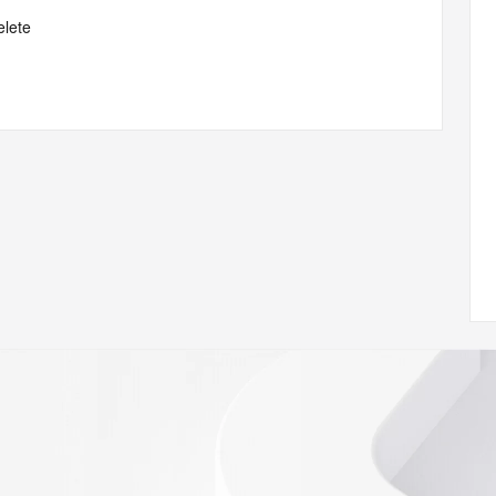
elete
 of Record identified in this output for information on how 
ied domain name.