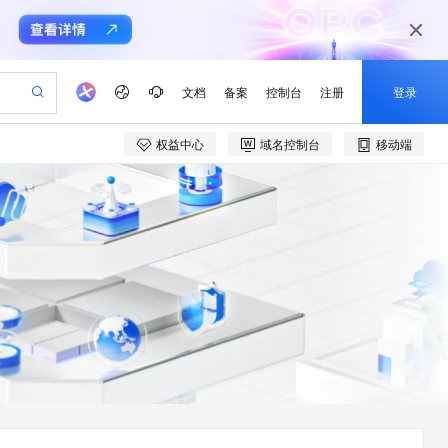
文档
备案
控制台
注册
登录
权益中心
域名控制台
移动端
验
作计划
器
AI 活动
专业服务
服务伙伴合作计划
开发者社区
加入我们
产品动态
服务平台百炼
阿里云 OPC 创新助力计划
一站式生成采购清单，支持单品或批量购买
可编辑精美 PPT 文稿
S产品伙伴计划（繁花）
峰会
CS
造的大模型服务与应用开发平台
Agency Agents：拥有专属领域专家
AI 生产力先锋
Al MaaS 服务伙伴赋能合作
域名
博文
Careers
至高可申请百万元
Qwen3.8-Max 模型上线
 轻松生成专业的 PPT
开启高性价比 AI 编程新体验
弹性可伸缩的云计算服务
先锋实践拓展 AI 生产力的边界
多领域专家智能体,一键组建 AI 虚拟交付团队
Token 补贴，五大权
计划
海大会
伙伴信用分合作计划
商标
问答
社会招聘
益加速 OPC 成功
帕鲁游戏服务器
SS
HappyHorse 打造一站式影视创作平台
飞天发布时刻
HOT
Open Search 向量检索版支
划
备案
电子书
校园招聘
联机服务器，轻松开启游戏
视频创作，一键激活电商全链路生产力
稳定、安全、高性价比、高性能的云存储服务
所见，即是所愿
持视频检索 Pipeline 功能
可视化编排打通从文字构思到成片全链路闭环
更多支持
划
公司注册
镜像站
视频生成
语音识别与合成
 智能体与工作流应用
漫剧工坊：一站式动画创作平台
AI 实训营
应用身份服务 (IDaaS)
合作伙伴培训与认证
划
上云迁移
站生成，高效打造优质广告素材
全接入的云上超级电脑
通过阿里云百炼高效搭建AI应用,助力高效开发
快速生产连贯的高质量长漫剧
从基础到进阶，Agent 创客手把手教你
OpenClaw 管理能力上线
e-1.1-T2V
Qwen3-TTS-Flash
lScope
我要反馈
查询合作伙伴
畅细腻的高质量视频
离线语音合成大模型，多语言方言自适应，低延迟高稳定
n Alibaba Cloud ISV 合作
代维服务
建企业门户网站
10 分钟搭建微信、支付宝小程序
MaxCompute MaxFrame 提
创新加速
ope
登录合作伙伴管理后台
我要建议
站，无忧落地极速上线
以可视化方式快速构建移动和 PC 门户网站
国内短信简单易用，安全可靠，秒级触达，全球覆盖200+国家和地区。
高效部署网站，快速应用到小程序
供自动弹性内存功能
e-1.1-I2V
Cosyvoice-V3-Flash