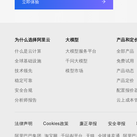
立即体验
Registry Admin ID:
Admin Name:
Admin Organization:
Admin Street:
Admin Street:
为什么选择阿里云
大模型
产品和定
Admin Street:
什么是云计算
大模型服务平台
全部产品
Admin City:
全球基础设施
千问大模型
免费试用
Admin State/Province:
Admin Postal Code:
技术领先
模型市场
产品动态
Admin Country:
稳定可靠
产品定价
Admin Phone:
安全合规
配置报价
Admin Phone Ext:
分析师报告
云上成本
Admin Fax:
Admin Fax Ext:
Admin Email:
法律声明
Cookies政策
廉正举报
安全举报
Registry Tech ID: REDACTED FOR PRIVACY
Tech Name: REDACTED FOR PRIVACY
阿里巴巴集团
淘宝网
千问AI平台
天猫
全球速卖通
阿里巴