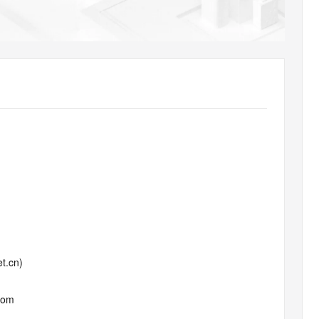
AI 应用
10分钟微调：让0.6B模型媲美235B模
多模态数据信
型
依托云原生高可用架构,实现Dify私有化部署
用1%尺寸在特定领域达到大模型90%以上效果
一个 AI 助手
超强辅助，Bol
即刻拥有 DeepSeek-R1 满血版
在企业官网、通讯软件中为客户提供 AI 客服
多种方案随心选，轻松解锁专属 DeepSeek
t.cn)
com