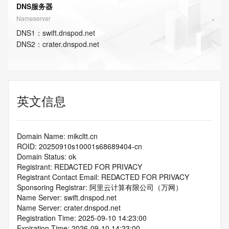
DNS服务器
Nameserver
DNS
1
：
swift.dnspod.net
DNS
2
：
crater.dnspod.net
英文信息
Domain Name: mikcltt.cn
ROID: 20250910s10001s68689404-cn
Domain Status: ok
Registrant: REDACTED FOR PRIVACY
Registrant Contact Email: REDACTED FOR PRIVACY
Sponsoring Registrar: 阿里云计算有限公司（万网）
Name Server: swift.dnspod.net
Name Server: crater.dnspod.net
Registration Time: 2025-09-10 14:23:00
Expiration Time: 2026-09-10 14:23:00