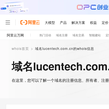
大模型
产品
解决方案
权益
定价
阿里云万网
热门活动
域名注册
域名交易
智能建站
定
大模型
产品
解决方案
权益
定价
云市场
伙伴
服务
了解阿里云
精选产品
精选解决方案
普惠上云
产品定价
精选商城
成为销售伙伴
售前咨询
为什么选择阿里云
千问AI平台
whois首页
>
域名lucentech.com.cn的whois信息
了解云产品的定价详情
大模型服务平台百炼
千问办公，解锁你的工作
普惠上云 官方力荐
分销伙伴
在线服务
网站建设
什么是云计算
大
大模型服务与应用平台
企业级Agent产品，直接
云服务器38元/年起，超
域名lucentech.co
咨询伙伴
多端小程序
技术领先
云上成本管理
售后服务
轻量应用服务器
Agency Agents：拥
官方推荐返现计划
大模型
精选产品
精选解决方案
Salesforce 国际版订阅
稳定可靠
管理和优化成本
推荐新用户得奖励，单订单
销售伙伴合作计划
自助服务
友盟天域
安全合规
人工智能与机器学习
AI
文本生成
在这里，您可以了解一个域名的注册信息、所有者、注册
云数据库 RDS
HappyHorse 打造一
云工开物
无影生态合作计划
在线服务
观测云
分析师报告
高校专属算力普惠，学生认
计算
互联网应用开发
Qwen3.8-Max
HOT
Salesforce On Alibaba C
工单服务
智能体时代全能旗舰模型
Tuya 物联网平台阿里云
研究报告与白皮书
人工智能平台 PAI
快速拥有专属 OpenClaw
大模
Consulting Partner 合
大数据
容器
免费试用
短信专区
一站式AI开发、训练和推
蓝凌 OA
Qwen3.7-Plus
AI 大模型销售与服务生
现代化应用