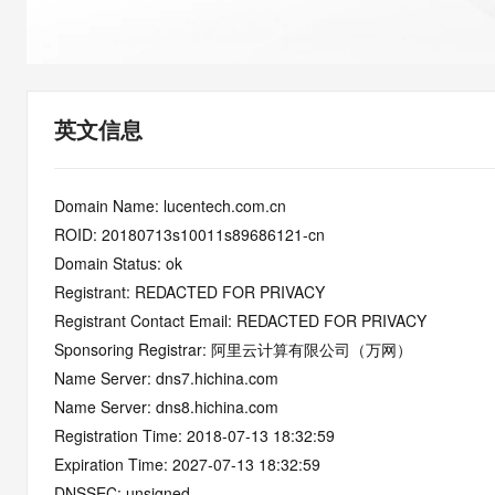
快速部署 Dify，高效搭建 
迁移与运维管理
10 分钟在聊天系统中增加
专有云
英文信息
Domain Name: lucentech.com.cn
ROID: 20180713s10011s89686121-cn
Domain Status: ok
Registrant: REDACTED FOR PRIVACY
Registrant Contact Email: REDACTED FOR PRIVACY
Sponsoring Registrar: 阿里云计算有限公司（万网）
Name Server: dns7.hichina.com
Name Server: dns8.hichina.com
Registration Time: 2018-07-13 18:32:59
Expiration Time: 2027-07-13 18:32:59
DNSSEC: unsigned