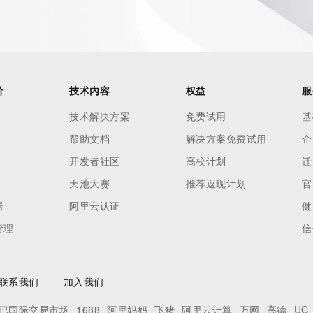
价
技术内容
权益
服
技术解决方案
免费试用
基
帮助文档
解决方案免费试用
企
开发者社区
高校计划
迁
天池大赛
推荐返现计划
官
器
阿里云认证
健
管理
信
联系我们
加入我们
巴国际交易市场
1688
阿里妈妈
飞猪
阿里云计算
万网
高德
UC