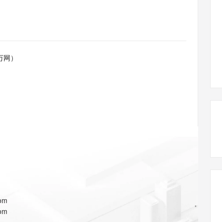
态智能体模型
旗舰 MoE 大模型，百万上下文与顶尖推理能力
图生视频，流
同享
万小智 AI 建站低至 15元/月
Qoder CN
AI 短剧/漫剧
云原生数据库 
快递物流查询
WordPress
成为服务伙
高校合作
点，立即开启云上创新
覆盖公网/内网、递归/权威、移动APP等全场景解析服务
送.CN域名，送备案服务码
基于千问大模型等，支持代码智能生成、研发智能问答
AI助力短剧
GLM-5.2
Wan2.7-T
Ubuntu
服务生态伙伴
视觉 Coding、空间感知、多模态思考等全面升级
1M上下文，专为长程任务能力而生
云工开物
企业应用
Works
Night Plan 支持 Qwen 3.8-Max
云原生大数据计算服务 MaxCompute
AI 办公
容器服务 Kub
NEW
Red Hat
30+ 款产品免费体验
Data Agent 驱动的一站式 Data+AI 开发治理平台
夜间 5 折，Qwen/Meoo/TokenPlan 客户专享
面向分析的企业级SaaS模式云数据仓库
AI智能应用
提供一站式管
科研合作
万网）
ERP
堂（旗舰版）
SUSE
智能客服
AI 应用构建
大模型原生
CRM
防护产品
2个月
自动承接线索
建站小程序
Qoder
大模型服务平台百炼-应用模版
OA 办公系统
HOT
NEW
面向真实软件
个人版上线、团队版降价；千问3.8-Max首发发尝鲜
丰富多元化的应用模版和解决方案
力提升
财税管理
模板建站
万有无界
大模型服务平台百炼-智能体
400电话
定制建站
的模型效果
灵活可视化地构建企业级 Agent
方案
广告营销
模板小程序
秒悟
人工智能平台 PAI
定制小程序
云端极速 AI 
新一代 AI 视频生成模型，深度适配广告营销等场景
AI Native 的算法工程平台，一站式完成建模、训练、推理服务部署
APP 开发
com
建站系统
com