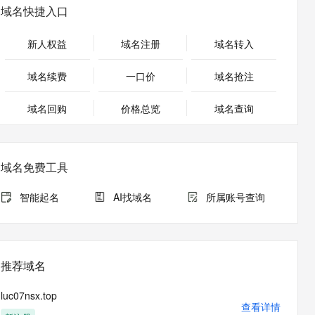
安全
畅自然，细节丰富
高表现力语音合成大模型，语音克隆听感自然
我要投诉
PolarDB
域名快捷入口
上云场景组合购
Milvus 弹性伸缩功能新增节
伴
漫剧创作，剧本、分镜、视频高效生成
100%兼容MySQL、PostgreSQL，兼容Oracle，支持集中和分布式
覆盖90%+业务场景，专享组合折扣价
点支持范围
2V
VPN
Fun-ASR
新人权益
域名注册
域名转入
文戏情感细腻自然，动作戏激烈拳拳到肉，实现更强表演能力
支持中英文自由切换，具备更强的噪声鲁棒性
ernetes 版 ACK
云聚AI 严选权益
AI 原生数据库服务发布
SSL 证书
，一键激活高效办公新体验
理容器应用的 K8s 服务
精选AI产品，从模型到应用全链提效
Agent 数据网关
域名续费
一口价
域名抢注
堡垒机
AI 用量加速计划
云原生数据库 PolarDB
应用
域名回购
价格总览
防火墙
域名查询
、识别商机，让客服更高效、服务更出色。
新老同享，达量后返
Agentic Database 发布
千问办公
主机安全
NEW
的智能体编程平台
一站式AI生产力平台
域名免费工具
AI 应用及服务市场
伶鹊
企业级人与Agent协作平台，接入和调度多个数字员工
智能客服平台，对话机器人、对话分析、智能外呼
智能起名
AI找域名
所属账号查询
AI 应用
大模型服务平台百炼 - 全妙
大模型
应用创作平台
多模态内容创作工具，已接入 DeepSeek
自然语言处理
推荐域名
数据标注
luc07nsx.top
机器学习
查看详情