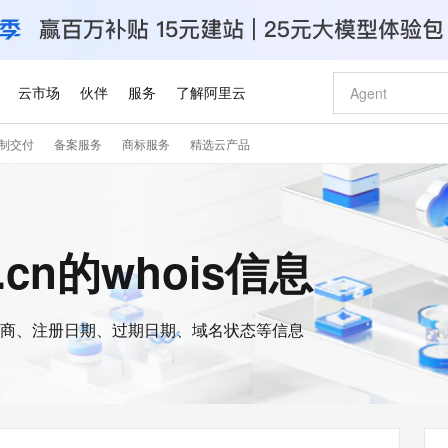
云市场
伙伴
服务
了解阿里云
制交付
备案服务
商标服务
精选云产品
AI 特惠
数据与 API
成为产品伙伴
企业增值服务
最佳实践
价格计算器
AI 场景体
基础软件
产品伙伴合
阿里云认证
市场活动
配置报价
大模型
自助选配和估算价格
新方式
睿译宝，AI翻译排版一步到位
智启 AI 普惠权益
产品生态集成认证中心
企业支持计划
云上春晚
域名与网站
千问官方 MaaS 平台，为开发者和 Agent 而生，新用户赠送 1 亿 + tokens 额度
Qwen Aud
AI Coding
阿里云Maa
2026 阿里云
云服务器 E
为企业打
数据集
Windows
大模型认证
模型
NEW
NEW
交付可用成果
值低价云产品抢先购
上传文档即自动完成翻译和格式还原
至高享 1亿+免费 tokens，加速 Al 应用落地
提供智能易用的域名与建站服务
智能编程，一键
安全可靠、
m.cn的whois信息
产品生态伙伴
专家技术服务
云上奥运之旅
弹性计算合作
阿里云中企出
手机三要素
宝塔 Linux
全部认证
价格优势
有专属领域专家
GLM-5.2：长任务时代开源旗舰模型
阿里云 OPC 创新助力计划
千问大模型
即刻拥有 DeepS
AI 电商营销
对象存储 O
大模型
产品生态伙伴工作台
企业增值服务台
云栖战略参考
云存储合作计
云栖大会
身份实名认证
CentOS
训练营
推动算力普惠，释放技术红利
最高返9万
多领域专家智能体,一键组建 AI 虚拟交付团队
快速构建应用程序和网站，即刻迈出上云第一步
至高百万元 Token 补贴，加速一人公司成长
多元化、高性能、安全可靠的大模型服务
真正可用的 1M 上下文,一次完成代码全链路开发
轻松解锁专属 Dee
从图文生成到
云上的中国
数据库合作计
活动全景
短信
Docker
图片和
商、注册日期、过期日期、域名状态等信息
站式影视创作平台
Hermes Agent，打造自进化智能体
Token Plan 模型订阅计划
数字证书管理服务（原SSL证书）
5 分钟轻松部署
AI 广告创作
无影云电脑
企业成长
NEW
信息公告
看见新力量
云网络合作计
OCR 文字识别
JAVA
证享300元代金券
可视化编排打通从文字构思到成片全链路闭环
全托管，含MySQL、PostgreSQL、SQL Server、MariaDB多引擎
自主进化，持久记忆，越用越聪明
Qwen3.8-Max 首发尝鲜，限时加量 10 倍，夜间低至2折
实现全站HTTPS，呈现可信的WEB访问
图文、视频一
随时随地安
Kimi-K3
HappyHors
NEW
魔搭 Mode
loud
服务实践
官网公告
Kimi 最新旗舰模型，长程编程与推理利器
让文字生成流
金融模力时刻
Salesforce O
版
发票查验
全能环境
Claude Code + GStack 打造工程团队
千问办公，限时限量积分加倍
Qoder
低代码高效构
AI 建站
短信服务
型
NEW
作计划
计划
创新中心
魔搭 ModelSc
健康状态
理服务
让AI从“聊天伙伴”进化为能干活的“数字员工”
安装技能 GStack，拥有专属 AI 工程团队
你的AI工作搭子，覆盖日常办公高频场景
面向真实软件的智能体编程平台
0 代码专业建
客户案例
天气预报查询
操作系统
Deepseek-v4-pro
HappyHors
态合作计划