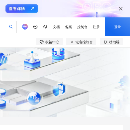
文档
备案
控制台
注册
登录
权益中心
域名控制台
移动端
验
作计划
器
AI 活动
专业服务
服务伙伴合作计划
开发者社区
加入我们
产品动态
服务平台百炼
阿里云 OPC 创新助力计划
一站式生成采购清单，支持单品或批量购买
io：打造专属 AI 语音助手
S产品伙伴计划（繁花）
峰会
CS
造的大模型服务与应用开发平台
一句话生成原生可编辑精美 PPT 文稿
AI 生产力先锋
Al MaaS 服务伙伴赋能合作
域名
博文
Careers
至高可申请百万元
Qwen3.8-Max 模型上线
开启高性价比 AI 编程新体验
弹性可伸缩的云计算服务
Qwen-Audio-3.0-Realtime 端到端实时语音角色扮演
输入一句话想法, 轻松生成专业的 PPT
先锋实践拓展 AI 生产力的边界
Token 补贴，五大权
计划
海大会
伙伴信用分合作计划
商标
问答
社会招聘
益加速 OPC 成功
eek-V4-Pro
SS
一键部署幻兽帕鲁游戏服务器
飞天发布时刻
HOT
Open Search 向量检索版支
划
备案
电子书
校园招聘
pSeek-V4-Pro
视频创作，一键激活电商全链路生产力
稳定、安全、高性价比、高性能的云存储服务
一键购买专属联机服务器，轻松开启游戏
所见，即是所愿
持视频检索 Pipeline 功能
更多支持
划
公司注册
镜像站
视频生成
语音识别与合成
专属 QwenPaw
漫剧工坊：一站式动画创作平台
AI 实训营
HOT
应用身份服务 (IDaaS)
合作伙伴培训与认证
划
上云迁移
站生成，高效打造优质广告素材
全接入的云上超级电脑
从聊天伙伴进化为能主动干活的本地数字员工
快速生产连贯的高质量长漫剧
从基础到进阶，Agent 创客手把手教你
OpenClaw 管理能力上线
e-1.1-T2V
Qwen3-TTS-Flash
lScope
我要反馈
查询合作伙伴
畅细腻的高质量视频
离线语音合成大模型，多语言方言自适应，低延迟高稳定
n Alibaba Cloud ISV 合作
代维服务
建企业门户网站
10 分钟搭建微信、支付宝小程序
MaxCompute MaxFrame 提
创新加速
ope
登录合作伙伴管理后台
我要建议
站，无忧落地极速上线
以可视化方式快速构建移动和 PC 门户网站
国内短信简单易用，安全可靠，秒级触达，全球覆盖200+国家和地区。
高效部署网站，快速应用到小程序
供自动弹性内存功能
e-1.1-I2V
Cosyvoice-V3-Flash