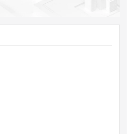
AI 应用
10分钟微调：让0.6B模型媲美235B模
多模态数据信
型
依托云原生高可用架构,实现Dify私有化部署
用1%尺寸在特定领域达到大模型90%以上效果
一个 AI 助手
超强辅助，Bol
即刻拥有 DeepSeek-R1 满血版
在企业官网、通讯软件中为客户提供 AI 客服
多种方案随心选，轻松解锁专属 DeepSeek