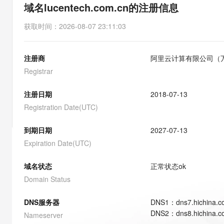
存储
天池大赛
能看、能想、能动手的多模
域名lucentech.com.cn的注册信息
云解析DNS
解决方案免费试用 新老
电子合同
最高领取价值200元试用
安全
网络与CDN
AI 算法大赛
Qwen3-VL-Plus
获取时间
：
2026-08-07 23:11:03
畅捷通
大数据开发治理平台 Data
AI 产品 免费试用
网络
安全
云开发大赛
Tableau 订阅
1亿+ 大模型 tokens 和 
注册商
阿里云计算有限公司（
可观测
入门学习赛
中间件
AI空中课堂在线直播课
云防火墙
140+云产品 免费试用
Registrar
大模型服务
上云与迁云
云原生的云上边界网络安全
产品新客免费试用，最长1
数据库
生态解决方案
注册日期
2018-07-13
千问AI平台-Token Plan
企业出海
大模型ACA认证体验
大数据计算
Registration Date(UTC)
助力企业全员 AI 认知与能
行业生态解决方案
政企业务
媒体服务
千问AI平台-模型体验
到期日期
2027-07-13
开发者生态解决方案
在线体验全尺寸、多种模态
Expiration Date(UTC)
企业服务与云通信
AI 开发和 AI 应用解决
Happy 系列大模型
域名与网站
域名状态
正常状态
ok
Domain Status
终端用户计算
DNS服务器
DNS
1
：
dns7.hichina.
Serverless
大模型解决方案
DNS
2
：
dns8.hichina.
Nameserver
开发工具