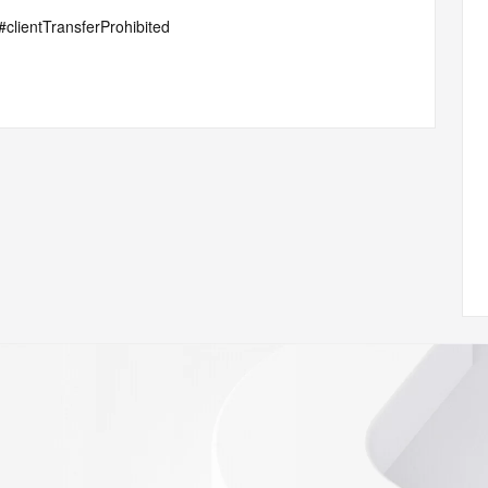
p#clientTransferProhibited
gDelete
/www.icann.org/wicf/
<<<
//icann.org/epp
e the
gistry is
e
h the
ar's
ion