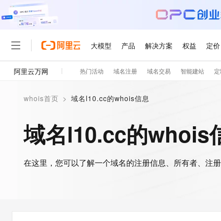
大模型
产品
解决方案
权益
定价
阿里云万网
热门活动
域名注册
域名交易
智能建站
定
大模型
产品
解决方案
权益
定价
云市场
伙伴
服务
了解阿里云
精选产品
精选解决方案
普惠上云
产品定价
精选商城
成为销售伙伴
售前咨询
为什么选择阿里云
千问AI平台
whois首页
>
域名l10.cc的whois信息
了解云产品的定价详情
大模型服务平台百炼
千问办公，解锁你的工作
普惠上云 官方力荐
分销伙伴
在线服务
网站建设
什么是云计算
大
大模型服务与应用平台
企业级Agent产品，直接
云服务器38元/年起，超
域名l10.cc的whoi
咨询伙伴
多端小程序
技术领先
云上成本管理
售后服务
轻量应用服务器
Agency Agents：拥
官方推荐返现计划
大模型
精选产品
精选解决方案
Salesforce 国际版订阅
稳定可靠
管理和优化成本
推荐新用户得奖励，单订单
销售伙伴合作计划
自助服务
友盟天域
安全合规
人工智能与机器学习
AI
文本生成
在这里，您可以了解一个域名的注册信息、所有者、注册
云数据库 RDS
HappyHorse 打造一
云工开物
无影生态合作计划
在线服务
观测云
分析师报告
高校专属算力普惠，学生认
计算
互联网应用开发
Qwen3.8-Max
HOT
Salesforce On Alibaba C
工单服务
智能体时代全能旗舰模型
Tuya 物联网平台阿里云
研究报告与白皮书
人工智能平台 PAI
快速拥有专属 OpenClaw
大模
Consulting Partner 合
大数据
容器
免费试用
短信专区
一站式AI开发、训练和推
蓝凌 OA
Qwen3.7-Plus
AI 大模型销售与服务生
现代化应用