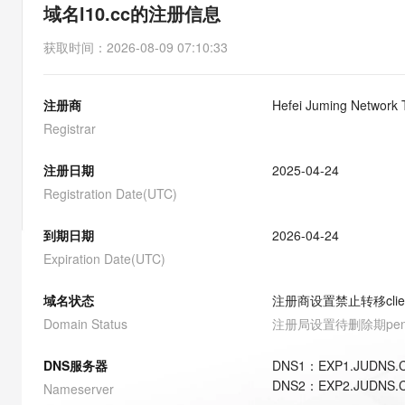
存储
天池大赛
能看、能想、能动手的多模
域名l10.cc的注册信息
云解析DNS
解决方案免费试用 新老
电子合同
最高领取价值200元试用
安全
网络与CDN
AI 算法大赛
Qwen3-VL-Plus
获取时间
：
2026-08-09 07:10:33
畅捷通
大数据开发治理平台 Data
AI 产品 免费试用
网络
安全
云开发大赛
Tableau 订阅
1亿+ 大模型 tokens 和 
注册商
Hefei Juming Network 
可观测
入门学习赛
中间件
AI空中课堂在线直播课
云防火墙
140+云产品 免费试用
Registrar
大模型服务
上云与迁云
云原生的云上边界网络安全
产品新客免费试用，最长1
数据库
生态解决方案
注册日期
2025-04-24
千问AI平台-Token Plan
企业出海
大模型ACA认证体验
大数据计算
Registration Date(UTC)
助力企业全员 AI 认知与能
行业生态解决方案
政企业务
媒体服务
千问AI平台-模型体验
到期日期
2026-04-24
开发者生态解决方案
在线体验全尺寸、多种模态
Expiration Date(UTC)
企业服务与云通信
AI 开发和 AI 应用解决
Happy 系列大模型
域名与网站
域名状态
注册商设置禁止转移
cli
Domain Status
注册局设置待删除期
pe
终端用户计算
DNS服务器
DNS
1
：
EXP1.JUDNS.
Serverless
大模型解决方案
DNS
2
：
EXP2.JUDNS.
Nameserver
开发工具