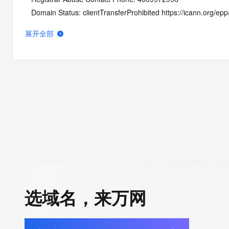
   Domain Status: clientTransferProhibited https://icann.org/ep
   Domain Status: pendingDelete https://icann.org/epp#pendin
展开全部
   Name Server: EXP1.JUDNS.COM
   Name Server: EXP2.JUDNS.COM
   DNSSEC: unsigned
   URL of the ICANN Whois Inaccuracy Complaint Form: https:/
>>> Last update of WHOIS database: 2026-06-28T01:51:20Z 
For more information on Whois status codes, please visit https:
NOTICE: The expiration date displayed in this record is the dat
registrar's sponsorship of the domain name registration in the re
currently set to expire. This date does not necessarily reflect th
expiration date of the domain name registrant's agreement wit
选域名，来万网
sponsoring registrar.  Users may consult the sponsoring registr
Whois database to view the registrar's reported date of expirat
for this registration.