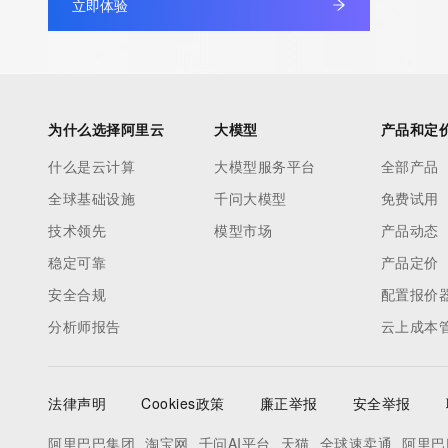
立即体验
TERMS OF USE: You are not authorized to access or query ou
database through the use of electronic processes that are hig
automated except as reasonably necessary to register domain
modify existing registrations; the Data in VeriSign's ("VeriSign"
为什么选择阿里云
大模型
产品和定
database is provided by VeriSign for information purposes only,
什么是云计算
大模型服务平台
全部产品
assist persons in obtaining information about or related to a 
全球基础设施
千问大模型
免费试用
registration record. VeriSign does not guarantee its accuracy.
By submitting a Whois query, you agree to abide by the followi
技术领先
模型市场
产品动态
use: You agree that you may use this Data only for lawful purp
稳定可靠
产品定价
under no circumstances will you use this Data to: (1) allow, ena
安全合规
配置报价
otherwise support the transmission of mass unsolicited, comme
分析师报告
云上成本
advertising or solicitations via e-mail, telephone, or facsimile; o
(2) enable high volume, automated, electronic processes that a
VeriSign (or its computer systems). The compilation, repackagi
法律声明
Cookies政策
廉正举报
安全举报
dissemination or other use of this Data is expressly prohibited 
the prior written consent of VeriSign. You agree not to use elec
阿里巴巴集团
淘宝网
千问AI平台
天猫
全球速卖通
阿里巴