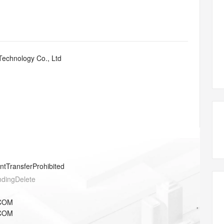
态智能体模型
旗舰 MoE 大模型，百万上下文与顶尖推理能力
图生视频，流
同享
万小智 AI 建站低至 15元/月
Qoder CN
AI 短剧/漫剧
云原生数据库 
快递物流查询
WordPress
成为服务伙
高校合作
点，立即开启云上创新
覆盖公网/内网、递归/权威、移动APP等全场景解析服务
送.CN域名，送备案服务码
基于千问大模型等，支持代码智能生成、研发智能问答
AI助力短剧
GLM-5.2
Wan2.7-T
Ubuntu
服务生态伙伴
视觉 Coding、空间感知、多模态思考等全面升级
1M上下文，专为长程任务能力而生
云工开物
企业应用
Works
Night Plan 支持 Qwen 3.8-Max
云原生大数据计算服务 MaxCompute
AI 办公
容器服务 Kub
NEW
Red Hat
30+ 款产品免费体验
Data Agent 驱动的一站式 Data+AI 开发治理平台
夜间 5 折，Qwen/Meoo/TokenPlan 客户专享
面向分析的企业级SaaS模式云数据仓库
AI智能应用
提供一站式管
科研合作
Technology Co., Ltd
ERP
堂（旗舰版）
SUSE
智能客服
AI 应用构建
大模型原生
CRM
防护产品
2个月
自动承接线索
建站小程序
Qoder
大模型服务平台百炼-应用模版
OA 办公系统
HOT
NEW
面向真实软件
个人版上线、团队版降价；千问3.8-Max首发发尝鲜
丰富多元化的应用模版和解决方案
力提升
财税管理
模板建站
万有无界
大模型服务平台百炼-智能体
400电话
定制建站
的模型效果
灵活可视化地构建企业级 Agent
方案
广告营销
模板小程序
秒悟
人工智能平台 PAI
entTransferProhibited
定制小程序
云端极速 AI 
新一代 AI 视频生成模型，深度适配广告营销等场景
AI Native 的算法工程平台，一站式完成建模、训练、推理服务部署
ndingDelete
APP 开发
COM
建站系统
COM