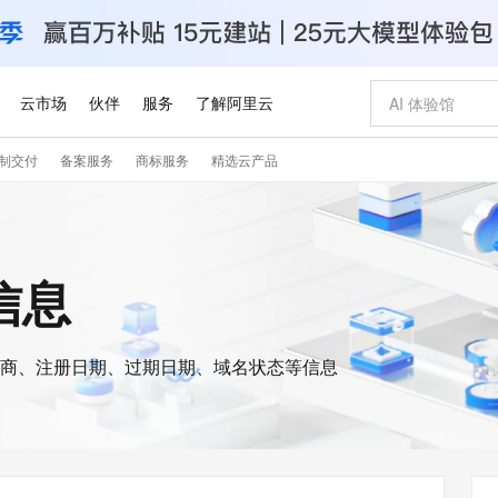
云市场
伙伴
服务
了解阿里云
制交付
备案服务
商标服务
精选云产品
AI 特惠
数据与 API
成为产品伙伴
企业增值服务
最佳实践
价格计算器
AI 场景体
基础软件
产品伙伴合
阿里云认证
市场活动
配置报价
大模型
自助选配和估算价格
新方式
睿译宝，AI翻译排版一步到位
智启 AI 普惠权益
产品生态集成认证中心
企业支持计划
云上春晚
域名与网站
千问官方 MaaS 平台，为开发者和 Agent 而生，新用户赠送 1 亿 + tokens 额度
Qwen Aud
AI Coding
阿里云Maa
2026 阿里云
云服务器 E
为企业打
数据集
Windows
大模型认证
模型
NEW
NEW
交付可用成果
值低价云产品抢先购
上传文档即自动完成翻译和格式还原
至高享 1亿+免费 tokens，加速 Al 应用落地
提供智能易用的域名与建站服务
智能编程，一键
安全可靠、
s信息
产品生态伙伴
专家技术服务
云上奥运之旅
弹性计算合作
阿里云中企出
手机三要素
宝塔 Linux
全部认证
价格优势
有专属领域专家
GLM-5.2：长任务时代开源旗舰模型
阿里云 OPC 创新助力计划
千问大模型
即刻拥有 DeepS
AI 电商营销
对象存储 O
大模型
产品生态伙伴工作台
企业增值服务台
云栖战略参考
云存储合作计
云栖大会
身份实名认证
CentOS
训练营
推动算力普惠，释放技术红利
最高返9万
多领域专家智能体,一键组建 AI 虚拟交付团队
快速构建应用程序和网站，即刻迈出上云第一步
至高百万元 Token 补贴，加速一人公司成长
多元化、高性能、安全可靠的大模型服务
真正可用的 1M 上下文,一次完成代码全链路开发
轻松解锁专属 Dee
从图文生成到
云上的中国
数据库合作计
活动全景
短信
Docker
图片和
商、注册日期、过期日期、域名状态等信息
站式影视创作平台
Hermes Agent，打造自进化智能体
Token Plan 模型订阅计划
数字证书管理服务（原SSL证书）
5 分钟轻松部署
AI 广告创作
无影云电脑
企业成长
NEW
信息公告
看见新力量
云网络合作计
OCR 文字识别
JAVA
证享300元代金券
可视化编排打通从文字构思到成片全链路闭环
全托管，含MySQL、PostgreSQL、SQL Server、MariaDB多引擎
自主进化，持久记忆，越用越聪明
Qwen3.8-Max 首发尝鲜，限时加量 10 倍，夜间低至2折
实现全站HTTPS，呈现可信的WEB访问
图文、视频一
随时随地安
Kimi-K3
HappyHors
NEW
魔搭 Mode
loud
服务实践
官网公告
Kimi 最新旗舰模型，长程编程与推理利器
让文字生成流
金融模力时刻
Salesforce O
版
发票查验
全能环境
Claude Code + GStack 打造工程团队
千问办公，限时限量积分加倍
Qoder
低代码高效构
AI 建站
短信服务
型
NEW
作计划
计划
创新中心
魔搭 ModelSc
健康状态
理服务
让AI从“聊天伙伴”进化为能干活的“数字员工”
安装技能 GStack，拥有专属 AI 工程团队
你的AI工作搭子，覆盖日常办公高频场景
面向真实软件的智能体编程平台
0 代码专业建
客户案例
天气预报查询
操作系统
Deepseek-v4-pro
HappyHors
态合作计划