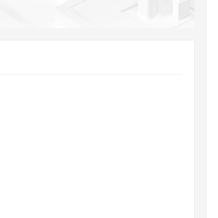
AI 应用
10分钟微调：让0.6B模型媲美235B模
多模态数据信
型
依托云原生高可用架构,实现Dify私有化部署
用1%尺寸在特定领域达到大模型90%以上效果
一个 AI 助手
超强辅助，Bol
即刻拥有 DeepSeek-R1 满血版
在企业官网、通讯软件中为客户提供 AI 客服
多种方案随心选，轻松解锁专属 DeepSeek