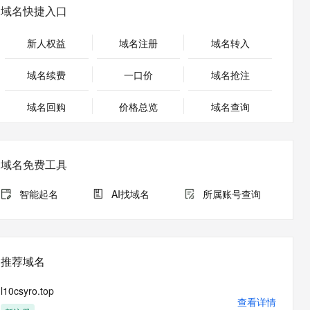
安全
畅自然，细节丰富
高表现力语音合成大模型，语音克隆听感自然
我要投诉
PolarDB
域名快捷入口
上云场景组合购
Milvus 弹性伸缩功能新增节
伴
漫剧创作，剧本、分镜、视频高效生成
100%兼容MySQL、PostgreSQL，兼容Oracle，支持集中和分布式
覆盖90%+业务场景，专享组合折扣价
点支持范围
2V
VPN
Fun-ASR
新人权益
域名注册
域名转入
文戏情感细腻自然，动作戏激烈拳拳到肉，实现更强表演能力
支持中英文自由切换，具备更强的噪声鲁棒性
ernetes 版 ACK
云聚AI 严选权益
AI 原生数据库服务发布
SSL 证书
，一键激活高效办公新体验
理容器应用的 K8s 服务
精选AI产品，从模型到应用全链提效
Agent 数据网关
域名续费
一口价
域名抢注
堡垒机
AI 用量加速计划
云原生数据库 PolarDB
应用
域名回购
价格总览
防火墙
域名查询
、识别商机，让客服更高效、服务更出色。
新老同享，达量后返
Agentic Database 发布
千问办公
主机安全
NEW
的智能体编程平台
一站式AI生产力平台
域名免费工具
AI 应用及服务市场
伶鹊
企业级人与Agent协作平台，接入和调度多个数字员工
智能客服平台，对话机器人、对话分析、智能外呼
智能起名
AI找域名
所属账号查询
AI 应用
大模型服务平台百炼 - 全妙
大模型
应用创作平台
多模态内容创作工具，已接入 DeepSeek
自然语言处理
推荐域名
数据标注
l10csyro.top
机器学习
查看详情