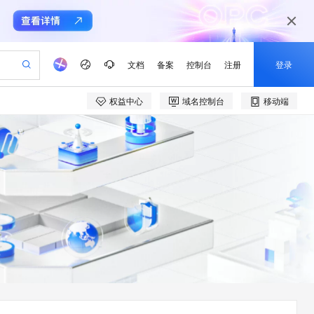
文档
备案
控制台
注册
登录
权益中心
域名控制台
移动端
验
作计划
器
AI 活动
专业服务
服务伙伴合作计划
开发者社区
加入我们
产品动态
服务平台百炼
阿里云 OPC 创新助力计划
一站式生成采购清单，支持单品或批量购买
io：打造专属 AI 语音助手
S产品伙伴计划（繁花）
峰会
CS
造的大模型服务与应用开发平台
一句话生成原生可编辑精美 PPT 文稿
AI 生产力先锋
Al MaaS 服务伙伴赋能合作
域名
博文
Careers
至高可申请百万元
Qwen3.8-Max 模型上线
开启高性价比 AI 编程新体验
弹性可伸缩的云计算服务
Qwen-Audio-3.0-Realtime 端到端实时语音角色扮演
输入一句话想法, 轻松生成专业的 PPT
先锋实践拓展 AI 生产力的边界
Token 补贴，五大权
计划
海大会
伙伴信用分合作计划
商标
问答
社会招聘
益加速 OPC 成功
eek-V4-Pro
SS
一键部署幻兽帕鲁游戏服务器
飞天发布时刻
HOT
Open Search 向量检索版支
划
备案
电子书
校园招聘
pSeek-V4-Pro
视频创作，一键激活电商全链路生产力
稳定、安全、高性价比、高性能的云存储服务
一键购买专属联机服务器，轻松开启游戏
所见，即是所愿
持视频检索 Pipeline 功能
更多支持
划
公司注册
镜像站
视频生成
语音识别与合成
专属 QwenPaw
漫剧工坊：一站式动画创作平台
AI 实训营
HOT
应用身份服务 (IDaaS)
合作伙伴培训与认证
划
上云迁移
站生成，高效打造优质广告素材
全接入的云上超级电脑
从聊天伙伴进化为能主动干活的本地数字员工
快速生产连贯的高质量长漫剧
从基础到进阶，Agent 创客手把手教你
OpenClaw 管理能力上线
e-1.1-T2V
Qwen3-TTS-Flash
lScope
我要反馈
查询合作伙伴
畅细腻的高质量视频
离线语音合成大模型，多语言方言自适应，低延迟高稳定
n Alibaba Cloud ISV 合作
代维服务
建企业门户网站
10 分钟搭建微信、支付宝小程序
MaxCompute MaxFrame 提
创新加速
ope
登录合作伙伴管理后台
我要建议
站，无忧落地极速上线
以可视化方式快速构建移动和 PC 门户网站
国内短信简单易用，安全可靠，秒级触达，全球覆盖200+国家和地区。
高效部署网站，快速应用到小程序
供自动弹性内存功能
e-1.1-I2V
Cosyvoice-V3-Flash