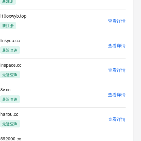
新注册
息提取
与 AI 智能体进行实时音视频通话
从文本、图片、视频中提取结构化的属性信息
构建支持视频理解的 AI 音视频实时通话应用
l10oxwyb.top
查看详情
t.diy 一步搞定创意建站
构建大模型应用的安全防护体系
新注册
通过自然语言交互简化开发流程,全栈开发支持
通过阿里云安全产品对 AI 应用进行安全防护
linkyou.cc
查看详情
最近查询
inspace.cc
查看详情
最近查询
8v.cc
查看详情
最近查询
haitou.cc
查看详情
最近查询
592000.cc