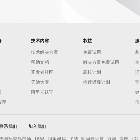
r Whois
h-volume and
 names or
) Whois
价
技术内容
权益
服
 and to
技术解决方案
免费试用
基
domain name
帮助文档
解决方案免费试用
企
ng terms of
开发者社区
高校计划
迁
oses and that
天池大赛
推荐返现计划
官
ble, or
器
阿里云认证
健
rcial
管理
信
r
pply to
ng,
联系我们
加入我们
without
tronic
巴国际交易市场
1688
阿里妈妈
飞猪
阿里云计算
万网
高德
UC