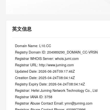
快速部署 Dify，高效搭建 
迁移与运维管理
10 分钟在聊天系统中增加
专有云
英文信息
   Domain Name: L10.CC
   Registry Domain ID: 204989290_DOMAIN_CC-VRSN
   Registrar WHOIS Server: whois.jumi.com
   Registrar URL: http://www.juming.com
   Updated Date: 2026-06-26T09:17:46Z
   Creation Date: 2025-04-24T08:04:14Z
   Registry Expiry Date: 2026-04-24T08:04:14Z
   Registrar: Hefei Juming Network Technology Co., Ltd
   Registrar IANA ID: 3758
   Registrar Abuse Contact Email: ymn@juming.com
   Registrar Abuse Contact Phone: 4009972996