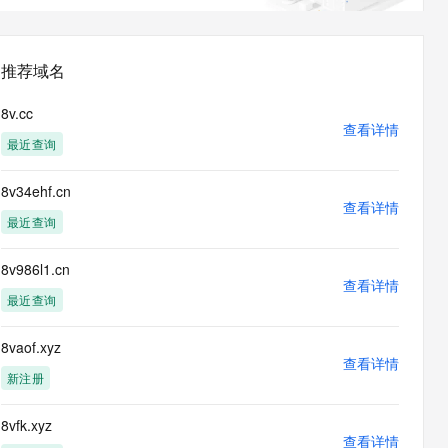
息提取
与 AI 智能体进行实时音视频通话
从文本、图片、视频中提取结构化的属性信息
构建支持视频理解的 AI 音视频实时通话应用
推荐域名
t.diy 一步搞定创意建站
构建大模型应用的安全防护体系
通过自然语言交互简化开发流程,全栈开发支持
通过阿里云安全产品对 AI 应用进行安全防护
8v.cc
查看详情
最近查询
8v34ehf.cn
查看详情
最近查询
8v986l1.cn
查看详情
最近查询
8vaof.xyz
查看详情
新注册
8vfk.xyz
查看详情