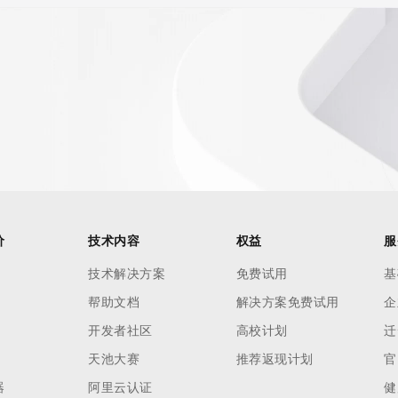
r Whois
h-volume and
 names or
) Whois
 and to
domain name
ng terms of
oses and that
ble, or
价
技术内容
权益
服
rcial
r
技术解决方案
免费试用
基
pply to
帮助文档
解决方案免费试用
企
ng,
开发者社区
高校计划
迁
without
天池大赛
推荐返现计划
官
tronic
ery the
器
阿里云认证
健