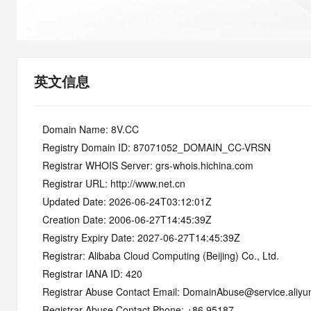
快速部署 Dify，高效搭建 
迁移与运维管理
10 分钟在聊天系统中增加
专有云
英文信息
   Domain Name: 8V.CC
   Registry Domain ID: 87071052_DOMAIN_CC-VRSN
   Registrar WHOIS Server: grs-whois.hichina.com
   Registrar URL: http://www.net.cn
   Updated Date: 2026-06-24T03:12:01Z
   Creation Date: 2006-06-27T14:45:39Z
   Registry Expiry Date: 2027-06-27T14:45:39Z
   Registrar: Alibaba Cloud Computing (Beijing) Co., Ltd.
   Registrar IANA ID: 420
   Registrar Abuse Contact Email: DomainAbuse@service.aliy
   Registrar Abuse Contact Phone: +86.95187