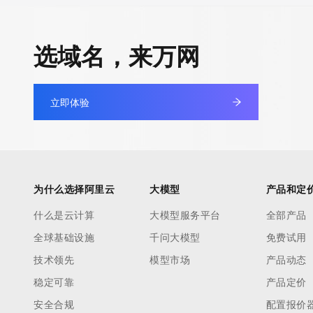
TERMS OF USE: You are not authorized to access or query ou
database through the use of electronic processes that are hig
选域名，来万网
automated except as reasonably necessary to register domain
modify existing registrations; the Data in VeriSign's ("VeriSign"
database is provided by VeriSign for information purposes only,
立即体验
assist persons in obtaining information about or related to a 
registration record. VeriSign does not guarantee its accuracy.
By submitting a Whois query, you agree to abide by the followi
use: You agree that you may use this Data only for lawful purp
under no circumstances will you use this Data to: (1) allow, ena
为什么选择阿里云
大模型
产品和定
otherwise support the transmission of mass unsolicited, comme
advertising or solicitations via e-mail, telephone, or facsimile; o
什么是云计算
大模型服务平台
全部产品
(2) enable high volume, automated, electronic processes that a
全球基础设施
千问大模型
免费试用
VeriSign (or its computer systems). The compilation, repackagi
技术领先
模型市场
产品动态
dissemination or other use of this Data is expressly prohibited 
稳定可靠
产品定价
the prior written consent of VeriSign. You agree not to use elec
processes that are automated and high-volume to access or qu
安全合规
配置报价