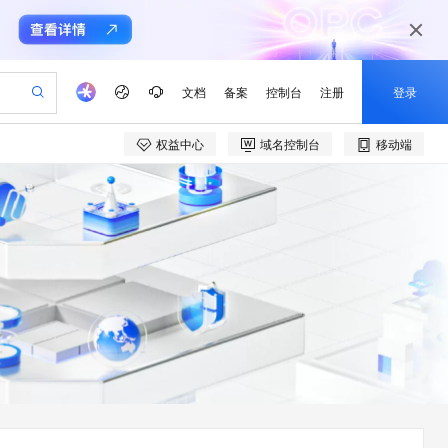
文档
备案
控制台
注册
登录
权益中心
域名控制台
移动端
验
作计划
器
AI 活动
专业服务
服务伙伴合作计划
开发者社区
加入我们
产品动态
服务平台百炼
阿里云 OPC 创新助力计划
一站式生成采购清单，支持单品或批量购买
可编辑精美 PPT 文稿
S产品伙伴计划（繁花）
峰会
CS
造的大模型服务与应用开发平台
Agency Agents：拥有专属领域专家
AI 生产力先锋
Al MaaS 服务伙伴赋能合作
域名
博文
Careers
PolarDB Agentic Database
至高可申请百万元
 轻松生成专业的 PPT
开启高性价比 AI 编程新体验
弹性可伸缩的云计算服务
先锋实践拓展 AI 生产力的边界
发布
多领域专家智能体,一键组建 AI 虚拟交付团队
Token 补贴，五大权
计划
海大会
伙伴信用分合作计划
商标
问答
社会招聘
益加速 OPC 成功
帕鲁游戏服务器
SS
HappyHorse 打造一站式影视创作平台
飞天发布时刻
HOT
秒悟 Meoo CLI 支持一键部
划
备案
电子书
校园招聘
联机服务器，轻松开启游戏
视频创作，一键激活电商全链路生产力
稳定、安全、高性价比、高性能的云存储服务
所见，即是所愿
署项目至阿里云账号
可视化编排打通从文字构思到成片全链路闭环
更多支持
划
公司注册
镜像站
视频生成
语音识别与合成
 智能体与工作流应用
漫剧工坊：一站式动画创作平台
AI 实训营
Flink OSS 支持
合作伙伴培训与认证
划
上云迁移
站生成，高效打造优质广告素材
全接入的云上超级电脑
通过阿里云百炼高效搭建AI应用,助力高效开发
快速生产连贯的高质量长漫剧
从基础到进阶，Agent 创客手把手教你
AssumeRole 角色自定义
e-1.1-T2V
Qwen3-TTS-Flash
lScope
我要反馈
查询合作伙伴
畅细腻的高质量视频
离线语音合成大模型，多语言方言自适应，低延迟高稳定
n Alibaba Cloud ISV 合作
代维服务
建企业门户网站
10 分钟搭建微信、支付宝小程序
百炼 Qwen3.7-Flash 系列模
创新加速
ope
登录合作伙伴管理后台
我要建议
站，无忧落地极速上线
以可视化方式快速构建移动和 PC 门户网站
国内短信简单易用，安全可靠，秒级触达，全球覆盖200+国家和地区。
高效部署网站，快速应用到小程序
型发布
e-1.1-I2V
Cosyvoice-V3-Flash