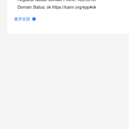
   Domain Status: ok https://icann.org/epp#ok
   Name Server: NS-GA.MYPARK.APP
展开全部
   Name Server: NS-M2.MYPARK.APP
   DNSSEC: unsigned
   URL of the ICANN Whois Inaccuracy Complaint Form: https:/
>>> Last update of WHOIS database: 2026-08-04T10:48:47Z 
For more information on Whois status codes, please visit https:
NOTICE: The expiration date displayed in this record is the dat
registrar's sponsorship of the domain name registration in the re
currently set to expire. This date does not necessarily reflect th
expiration date of the domain name registrant's agreement wit
sponsoring registrar.  Users may consult the sponsoring registr
Whois database to view the registrar's reported date of expirat
for this registration.