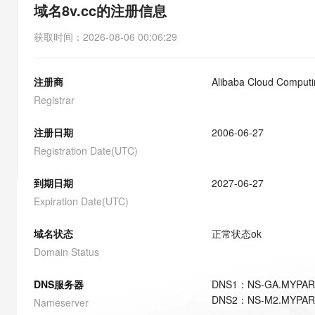
存储
天池大赛
能看、能想、能动手的多模
域名8v.cc的注册信息
云解析DNS
解决方案免费试用 新老
电子合同
最高领取价值200元试用
安全
网络与CDN
AI 算法大赛
Qwen3-VL-Plus
获取时间
：
2026-08-06 00:06:29
畅捷通
大数据开发治理平台 Data
AI 产品 免费试用
网络
安全
云开发大赛
Tableau 订阅
1亿+ 大模型 tokens 和 
注册商
Alibaba Cloud Computin
可观测
入门学习赛
中间件
AI空中课堂在线直播课
云防火墙
140+云产品 免费试用
Registrar
大模型服务
上云与迁云
云原生的云上边界网络安全
产品新客免费试用，最长1
数据库
生态解决方案
注册日期
2006-06-27
千问AI平台-Token Plan
企业出海
大模型ACA认证体验
大数据计算
Registration Date(UTC)
助力企业全员 AI 认知与能
行业生态解决方案
政企业务
媒体服务
千问AI平台-模型体验
到期日期
2027-06-27
开发者生态解决方案
在线体验全尺寸、多种模态
Expiration Date(UTC)
企业服务与云通信
AI 开发和 AI 应用解决
Happy 系列大模型
域名与网站
域名状态
正常状态
ok
Domain Status
终端用户计算
DNS服务器
DNS
1
：
NS-GA.MYPAR
Serverless
大模型解决方案
DNS
2
：
NS-M2.MYPAR
Nameserver
开发工具