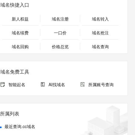
安全
畅自然，细节丰富
高表现力语音合成大模型，语音克隆听感自然
我要投诉
PolarDB
域名快捷入口
上云场景组合购
伴
Qoder CN V1.7.0 发布
漫剧创作，剧本、分镜、视频高效生成
100%兼容MySQL、PostgreSQL，兼容Oracle，支持集中和分布式
覆盖90%+业务场景，专享组合折扣价
2V
VPN
Fun-ASR
新人权益
域名注册
域名转入
文戏情感细腻自然，动作戏激烈拳拳到肉，实现更强表演能力
支持中英文自由切换，具备更强的噪声鲁棒性
ernetes 版 ACK
云聚AI 严选权益
云安全中心 AI BAS 智能自动
SSL 证书
，一键激活高效办公新体验
理容器应用的 K8s 服务
精选AI产品，从模型到应用全链提效
化模拟渗透攻击产品发布
域名续费
一口价
域名抢注
堡垒机
AI 用量加速计划
DataWorks ChatBI 会话支持
应用
域名回购
价格总览
防火墙
域名查询
、识别商机，让客服更高效、服务更出色。
新老同享，达量后返
上传临时文件分析
千问办公
主机安全
NEW
的智能体编程平台
一站式AI生产力平台
域名免费工具
AI 应用及服务市场
伶鹊
企业级人与Agent协作平台，接入和调度多个数字员工
智能客服平台，对话机器人、对话分析、智能外呼
智能起名
AI找域名
所属账号查询
AI 应用
大模型服务平台百炼 - 全妙
大模型
应用创作平台
多模态内容创作工具，已接入 DeepSeek
自然语言处理
所属列表
数据标注
最近查询.cc域名
机器学习