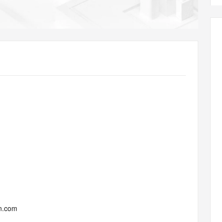
AI 应用
10分钟微调：让0.6B模型媲美235B模
多模态数据信
型
依托云原生高可用架构,实现Dify私有化部署
用1%尺寸在特定领域达到大模型90%以上效果
一个 AI 助手
超强辅助，Bol
即刻拥有 DeepSeek-R1 满血版
在企业官网、通讯软件中为客户提供 AI 客服
多种方案随心选，轻松解锁专属 DeepSeek
un.com