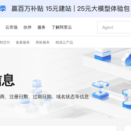
云市场
伙伴
服务
了解阿里云
制交付
备案服务
商标服务
精选云产品
AI 特惠
数据与 API
成为产品伙伴
企业增值服务
最佳实践
价格计算器
AI 场景体
基础软件
产品伙伴合
阿里云认证
市场活动
配置报价
大模型
自助选配和估算价格
步到位
智启 AI 普惠权益
产品生态集成认证中心
企业支持计划
云上春晚
域名与网站
Qwen Audio：打造专属 AI 语音助手
千问官方 MaaS 平台，为开发者和 Agent 而生，新用户赠送 1 亿 + tokens 额度
一句话生成原生
AI Coding
阿里云Maa
2026 阿里云
云服务器 E
为企业打
数据集
Windows
大模型认证
模型
NEW
NEW
格式还原
值低价云产品抢先购
至高享 1亿+免费 tokens，加速 Al 应用落地
提供智能易用的域名与建站服务
Qwen-Audio-3.0-Realtime 端到端实时语音角色扮演
输入一句话想法,
智能编程，一键
安全可靠、
信息
产品生态伙伴
专家技术服务
云上奥运之旅
弹性计算合作
阿里云中企出
手机三要素
宝塔 Linux
全部认证
价格优势
开源旗舰模型
即刻拥有 DeepSeek-V4-Pro
阿里云 OPC 创新助力计划
千问大模型
一键部署幻兽
AI 电商营销
对象存储 O
大模型
产品生态伙伴工作台
企业增值服务台
云栖战略参考
云存储合作计
云栖大会
身份实名认证
CentOS
训练营
推动算力普惠，释放技术红利
最高返9万
真正可用的 1M 上下文,一次完成代码全链路开发
快速构建应用程序和网站，即刻迈出上云第一步
轻松解锁专属 DeepSeek-V4-Pro
至高百万元 Token 补贴，加速一人公司成长
多元化、高性能、安全可靠的大模型服务
一键购买专属
从图文生成到
云上的中国
数据库合作计
活动全景
短信
Docker
图片和
商、注册日期、过期日期、域名状态等信息
自进化智能体
5 分钟轻松部署专属 QwenPaw
Token Plan 模型订阅计划
数字证书管理服务（原SSL证书）
高效搭建 AI
AI 广告创作
无影云电脑
企业成长
NEW
HOT
信息公告
看见新力量
云网络合作计
OCR 文字识别
JAVA
越聪明
证享300元代金券
全托管，含MySQL、PostgreSQL、SQL Server、MariaDB多引擎
Qwen3.8-Max 首发尝鲜，限时加量 10 倍，夜间低至2折
实现全站 HTTPS，呈现可信的 Web 访问
从聊天伙伴进化为能主动干活的本地数字员工
图文、视频一
随时随地安
Kimi-K3
HappyHors
NEW
魔搭 Mode
loud
服务实践
官网公告
Kimi 最新旗舰模型，长程编程与推理利器
让文字生成流
金融模力时刻
Salesforce O
版
发票查验
全能环境
Claude Code + GStack 打造工程团队
千问办公，限时限量积分加倍
Qoder
低代码高效构
AI 建站
短信服务
型
NEW
作计划
计划
创新中心
魔搭 ModelSc
健康状态
理服务
让AI从“聊天伙伴”进化为能干活的“数字员工”
安装技能 GStack，拥有专属 AI 工程团队
你的AI工作搭子，覆盖日常办公高频场景
面向真实软件的智能体编程平台
0 代码专业建
客户案例
天气预报查询
操作系统
Deepseek-v4-pro
HappyHors
态合作计划