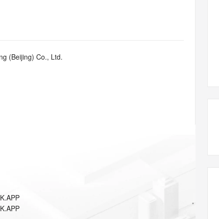
态智能体模型
旗舰 MoE 大模型，百万上下文与顶尖推理能力
图生视频，流
同享
万小智 AI 建站低至 15元/月
Qoder CN
AI 短剧/漫剧
云原生数据库 
快递物流查询
WordPress
成为服务伙
高校合作
点，立即开启云上创新
覆盖公网/内网、递归/权威、移动APP等全场景解析服务
送.CN域名，送备案服务码
基于千问大模型等，支持代码智能生成、研发智能问答
AI助力短剧
GLM-5.2
Wan2.7-T
Ubuntu
服务生态伙伴
视觉 Coding、空间感知、多模态思考等全面升级
1M上下文，专为长程任务能力而生
云工开物
企业应用
Works
Night Plan 支持 Qwen 3.8-Max
云原生大数据计算服务 MaxCompute
AI 办公
容器服务 Kub
NEW
Red Hat
30+ 款产品免费体验
Data Agent 驱动的一站式 Data+AI 开发治理平台
夜间 5 折，Qwen/Meoo/TokenPlan 客户专享
面向分析的企业级SaaS模式云数据仓库
AI智能应用
提供一站式管
科研合作
g (Beijing) Co., Ltd.
ERP
堂（旗舰版）
SUSE
智能客服
AI 应用构建
大模型原生
CRM
防护产品
2个月
自动承接线索
建站小程序
Qoder
大模型服务平台百炼-应用模版
OA 办公系统
HOT
NEW
面向真实软件
个人版上线、团队版降价；千问3.8-Max首发发尝鲜
丰富多元化的应用模版和解决方案
力提升
财税管理
模板建站
万有无界
大模型服务平台百炼-智能体
400电话
定制建站
的模型效果
灵活可视化地构建企业级 Agent
方案
广告营销
模板小程序
秒悟
人工智能平台 PAI
定制小程序
云端极速 AI 
新一代 AI 视频生成模型，深度适配广告营销等场景
AI Native 的算法工程平台，一站式完成建模、训练、推理服务部署
APP 开发
K.APP
建站系统
K.APP