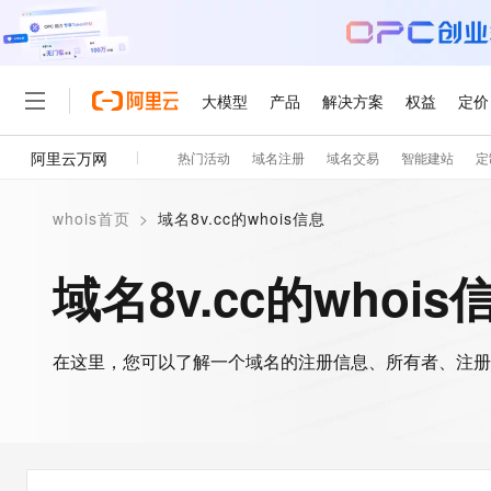
大模型
产品
解决方案
权益
定价
阿里云万网
热门活动
域名注册
域名交易
智能建站
定
大模型
产品
解决方案
权益
定价
云市场
伙伴
服务
了解阿里云
精选产品
精选解决方案
普惠上云
产品定价
精选商城
成为销售伙伴
售前咨询
为什么选择阿里云
千问AI平台
whois首页
>
域名8v.cc的whois信息
了解云产品的定价详情
大模型服务平台百炼
睿译宝，AI翻译排版一
普惠上云 官方力荐
分销伙伴
在线服务
网站建设
什么是云计算
大
大模型服务与应用平台
上传文档即自动完成翻译和
云服务器38元/年起，超
域名8v.cc的whois
咨询伙伴
多端小程序
技术领先
云上成本管理
售后服务
轻量应用服务器
GLM-5.2：长任务时代
官方推荐返现计划
大模型
精选产品
精选解决方案
Salesforce 国际版订阅
稳定可靠
管理和优化成本
推荐新用户得奖励，单订单
销售伙伴合作计划
自助服务
友盟天域
安全合规
人工智能与机器学习
AI
文本生成
在这里，您可以了解一个域名的注册信息、所有者、注册
云数据库 RDS
Hermes Agent，打造
云工开物
无影生态合作计划
在线服务
观测云
分析师报告
自主进化，持久记忆，越用
高校专属算力普惠，学生认
计算
互联网应用开发
Qwen3.8-Max
HOT
Salesforce On Alibaba C
工单服务
智能体时代全能旗舰模型
Tuya 物联网平台阿里云
研究报告与白皮书
人工智能平台 PAI
快速拥有专属 OpenClaw
大模
Consulting Partner 合
大数据
容器
免费试用
短信专区
一站式AI开发、训练和推
蓝凌 OA
Qwen3.7-Plus
AI 大模型销售与服务生
现代化应用