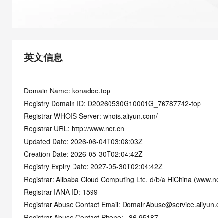
快速部署 Dify，高效搭建 
迁移与运维管理
10 分钟在聊天系统中增加
专有云
英文信息
Domain Name: konadoe.top
Registry Domain ID: D20260530G10001G_76787742-top
Registrar WHOIS Server: whois.aliyun.com/
Registrar URL: http://www.net.cn
Updated Date: 2026-06-04T03:08:03Z
Creation Date: 2026-05-30T02:04:42Z
Registry Expiry Date: 2027-05-30T02:04:42Z
Registrar: Alibaba Cloud Computing Ltd. d/b/a HiChina (www.ne
Registrar IANA ID: 1599
Registrar Abuse Contact Email: DomainAbuse@service.aliyun
Registrar Abuse Contact Phone: +86.95187