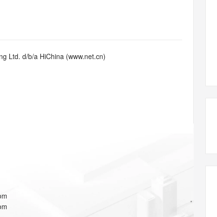
态智能体模型
旗舰 MoE 大模型，百万上下文与顶尖推理能力
图生视频，流
同享
万小智 AI 建站低至 15元/月
Qoder CN
AI 短剧/漫剧
云原生数据库 
快递物流查询
WordPress
成为服务伙
高校合作
点，立即开启云上创新
覆盖公网/内网、递归/权威、移动APP等全场景解析服务
送.CN域名，送备案服务码
基于千问大模型等，支持代码智能生成、研发智能问答
AI助力短剧
GLM-5.2
Wan2.7-T
Ubuntu
服务生态伙伴
视觉 Coding、空间感知、多模态思考等全面升级
1M上下文，专为长程任务能力而生
云工开物
企业应用
Works
Night Plan 支持 Qwen 3.8-Max
云原生大数据计算服务 MaxCompute
AI 办公
容器服务 Kub
NEW
Red Hat
30+ 款产品免费体验
Data Agent 驱动的一站式 Data+AI 开发治理平台
夜间 5 折，Qwen/Meoo/TokenPlan 客户专享
面向分析的企业级SaaS模式云数据仓库
AI智能应用
提供一站式管
科研合作
g Ltd. d/b/a HiChina (www.net.cn)
ERP
堂（旗舰版）
SUSE
智能客服
AI 应用构建
大模型原生
CRM
防护产品
2个月
自动承接线索
建站小程序
Qoder
大模型服务平台百炼-应用模版
OA 办公系统
HOT
NEW
面向真实软件
个人版上线、团队版降价；千问3.8-Max首发发尝鲜
丰富多元化的应用模版和解决方案
力提升
财税管理
模板建站
万有无界
大模型服务平台百炼-智能体
400电话
定制建站
的模型效果
灵活可视化地构建企业级 Agent
方案
广告营销
模板小程序
秒悟
人工智能平台 PAI
定制小程序
云端极速 AI 
新一代 AI 视频生成模型，深度适配广告营销等场景
AI Native 的算法工程平台，一站式完成建模、训练、推理服务部署
APP 开发
com
建站系统
com