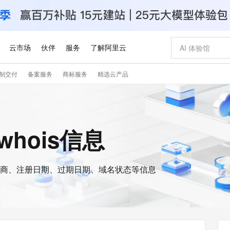
云市场
伙伴
服务
了解阿里云
制交付
备案服务
商标服务
精选云产品
AI 特惠
数据与 API
成为产品伙伴
企业增值服务
最佳实践
价格计算器
AI 场景体
基础软件
产品伙伴合
阿里云认证
市场活动
配置报价
大模型
自助选配和估算价格
新方式
睿译宝，AI翻译排版一步到位
智启 AI 普惠权益
产品生态集成认证中心
企业支持计划
云上春晚
域名与网站
千问官方 MaaS 平台，为开发者和 Agent 而生，新用户赠送 1 亿 + tokens 额度
Qwen Aud
AI Coding
阿里云Maa
2026 阿里云
云服务器 E
为企业打
数据集
Windows
大模型认证
模型
NEW
NEW
交付可用成果
值低价云产品抢先购
上传文档即自动完成翻译和格式还原
至高享 1亿+免费 tokens，加速 Al 应用落地
提供智能易用的域名与建站服务
智能编程，一键
安全可靠、
的whois信息
产品生态伙伴
专家技术服务
云上奥运之旅
弹性计算合作
阿里云中企出
手机三要素
宝塔 Linux
全部认证
价格优势
有专属领域专家
GLM-5.2：长任务时代开源旗舰模型
阿里云 OPC 创新助力计划
千问大模型
即刻拥有 DeepS
AI 电商营销
对象存储 O
大模型
产品生态伙伴工作台
企业增值服务台
云栖战略参考
云存储合作计
云栖大会
身份实名认证
CentOS
训练营
推动算力普惠，释放技术红利
最高返9万
多领域专家智能体,一键组建 AI 虚拟交付团队
快速构建应用程序和网站，即刻迈出上云第一步
至高百万元 Token 补贴，加速一人公司成长
多元化、高性能、安全可靠的大模型服务
真正可用的 1M 上下文,一次完成代码全链路开发
轻松解锁专属 Dee
从图文生成到
云上的中国
数据库合作计
活动全景
短信
Docker
图片和
商、注册日期、过期日期、域名状态等信息
站式影视创作平台
Hermes Agent，打造自进化智能体
Token Plan 模型订阅计划
数字证书管理服务（原SSL证书）
5 分钟轻松部署
AI 广告创作
无影云电脑
企业成长
NEW
信息公告
看见新力量
云网络合作计
OCR 文字识别
JAVA
证享300元代金券
可视化编排打通从文字构思到成片全链路闭环
全托管，含MySQL、PostgreSQL、SQL Server、MariaDB多引擎
自主进化，持久记忆，越用越聪明
Qwen3.8-Max 首发尝鲜，限时加量 10 倍，夜间低至2折
实现全站HTTPS，呈现可信的WEB访问
图文、视频一
随时随地安
Kimi-K3
HappyHors
NEW
魔搭 Mode
loud
服务实践
官网公告
Kimi 最新旗舰模型，长程编程与推理利器
让文字生成流
金融模力时刻
Salesforce O
版
发票查验
全能环境
Claude Code + GStack 打造工程团队
千问办公，限时限量积分加倍
Qoder
低代码高效构
AI 建站
短信服务
型
NEW
作计划
计划
创新中心
魔搭 ModelSc
健康状态
理服务
让AI从“聊天伙伴”进化为能干活的“数字员工”
安装技能 GStack，拥有专属 AI 工程团队
你的AI工作搭子，覆盖日常办公高频场景
面向真实软件的智能体编程平台
0 代码专业建
客户案例
天气预报查询
操作系统
Deepseek-v4-pro
HappyHors
态合作计划