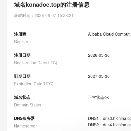
存储
天池大赛
能看、能想、能动手的多模
域名konadoe.top的注册信息
云解析DNS
解决方案免费试用 新老
电子合同
最高领取价值200元试用
安全
网络与CDN
AI 算法大赛
Qwen3-VL-Plus
获取时间
：
2026-08-07 15:28:21
畅捷通
大数据开发治理平台 Data
AI 产品 免费试用
网络
安全
云开发大赛
Tableau 订阅
1亿+ 大模型 tokens 和 
注册商
Alibaba Cloud Computin
可观测
入门学习赛
中间件
AI空中课堂在线直播课
云防火墙
140+云产品 免费试用
Registrar
大模型服务
上云与迁云
云原生的云上边界网络安全
产品新客免费试用，最长1
数据库
生态解决方案
注册日期
2026-05-30
千问AI平台-Token Plan
企业出海
大模型ACA认证体验
大数据计算
Registration Date(UTC)
助力企业全员 AI 认知与能
行业生态解决方案
政企业务
媒体服务
千问AI平台-模型体验
到期日期
2027-05-30
开发者生态解决方案
在线体验全尺寸、多种模态
Expiration Date(UTC)
企业服务与云通信
AI 开发和 AI 应用解决
Happy 系列大模型
域名与网站
域名状态
正常状态
ok
Domain Status
终端用户计算
DNS服务器
DNS
1
：
dns3.hichina.
Serverless
大模型解决方案
DNS
2
：
dns4.hichina.
Nameserver
开发工具