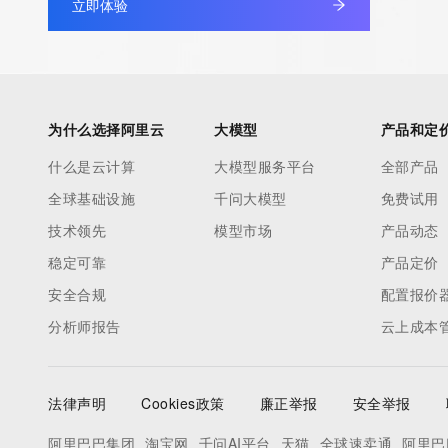
立即体验
Admin Organization: 
Admin Street: 
Admin City: 
Admin State/Province: 
Admin Postal Code: 
为什么选择阿里云
大模型
产品和定
Admin Country: 
什么是云计算
大模型服务平台
全部产品
Admin Phone: 
全球基础设施
千问大模型
免费试用
Admin Phone Ext: 
Admin Fax: 
技术领先
模型市场
产品动态
Admin Fax Ext: 
稳定可靠
产品定价
Admin Email: 
安全合规
配置报价
Registry Tech ID: REDACTED FOR PRIVACY
分析师报告
云上成本
Tech Name: 
Tech Organization: 
Tech Street: 
法律声明
Cookies政策
廉正举报
安全举报
Tech City: 
Tech State/Province: 
阿里巴巴集团
淘宝网
千问AI平台
天猫
全球速卖通
阿里巴