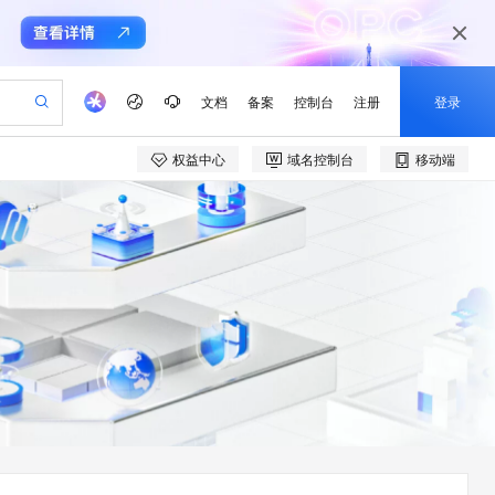
文档
备案
控制台
注册
登录
权益中心
域名控制台
移动端
验
作计划
器
AI 活动
专业服务
服务伙伴合作计划
开发者社区
加入我们
产品动态
服务平台百炼
阿里云 OPC 创新助力计划
一站式生成采购清单，支持单品或批量购买
io：打造专属 AI 语音助手
S产品伙伴计划（繁花）
峰会
CS
造的大模型服务与应用开发平台
一句话生成原生可编辑精美 PPT 文稿
AI 生产力先锋
Al MaaS 服务伙伴赋能合作
域名
博文
Careers
至高可申请百万元
Qwen3.8-Max 模型上线
开启高性价比 AI 编程新体验
弹性可伸缩的云计算服务
Qwen-Audio-3.0-Realtime 端到端实时语音角色扮演
输入一句话想法, 轻松生成专业的 PPT
先锋实践拓展 AI 生产力的边界
Token 补贴，五大权
计划
海大会
伙伴信用分合作计划
商标
问答
社会招聘
益加速 OPC 成功
eek-V4-Pro
SS
一键部署幻兽帕鲁游戏服务器
飞天发布时刻
HOT
Open Search 向量检索版支
划
备案
电子书
校园招聘
pSeek-V4-Pro
视频创作，一键激活电商全链路生产力
稳定、安全、高性价比、高性能的云存储服务
一键购买专属联机服务器，轻松开启游戏
所见，即是所愿
持视频检索 Pipeline 功能
更多支持
划
公司注册
镜像站
视频生成
语音识别与合成
专属 QwenPaw
漫剧工坊：一站式动画创作平台
AI 实训营
HOT
应用身份服务 (IDaaS)
合作伙伴培训与认证
划
上云迁移
站生成，高效打造优质广告素材
全接入的云上超级电脑
从聊天伙伴进化为能主动干活的本地数字员工
快速生产连贯的高质量长漫剧
从基础到进阶，Agent 创客手把手教你
OpenClaw 管理能力上线
e-1.1-T2V
Qwen3-TTS-Flash
lScope
我要反馈
查询合作伙伴
畅细腻的高质量视频
离线语音合成大模型，多语言方言自适应，低延迟高稳定
n Alibaba Cloud ISV 合作
代维服务
建企业门户网站
10 分钟搭建微信、支付宝小程序
MaxCompute MaxFrame 提
创新加速
ope
登录合作伙伴管理后台
我要建议
站，无忧落地极速上线
以可视化方式快速构建移动和 PC 门户网站
国内短信简单易用，安全可靠，秒级触达，全球覆盖200+国家和地区。
高效部署网站，快速应用到小程序
供自动弹性内存功能
e-1.1-I2V
Cosyvoice-V3-Flash