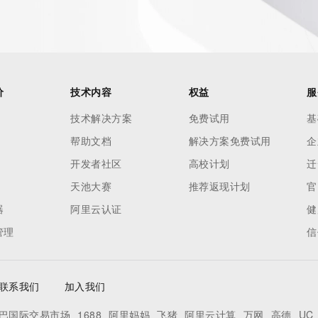
价
技术内容
权益
服
技术解决方案
免费试用
基
帮助文档
解决方案免费试用
企
开发者社区
高校计划
迁
天池大赛
推荐返现计划
官
器
阿里云认证
健
管理
信
联系我们
加入我们
巴国际交易市场
1688
阿里妈妈
飞猪
阿里云计算
万网
高德
UC