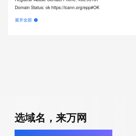
Domain Status: ok https://icann.org/epp#OK
Registry Registrant ID: REDACTED FOR PRIVACY
展开全部
Registrant Name: REDACTED FOR PRIVACY
Registrant Organization: REDACTED FOR PRIVACY
Registrant Street:  REDACTED FOR PRIVACY
Registrant City: REDACTED FOR PRIVACY
Registrant State/Province: he nan
Registrant Postal Code: REDACTED FOR PRIVACY
Registrant Country: CN
Registrant Phone: REDACTED FOR PRIVACY
Registrant Phone Ext: REDACTED FOR PRIVACY
Registrant Fax: REDACTED FOR PRIVACY
Registrant Fax Ext: REDACTED FOR PRIVACY
Registrant Email: Please query the RDDS service of the Registrar
选域名，来万网
how to contact the Registrant, Admin, or Tech contact of the 
Registry Admin ID: REDACTED FOR PRIVACY
Admin Name: 