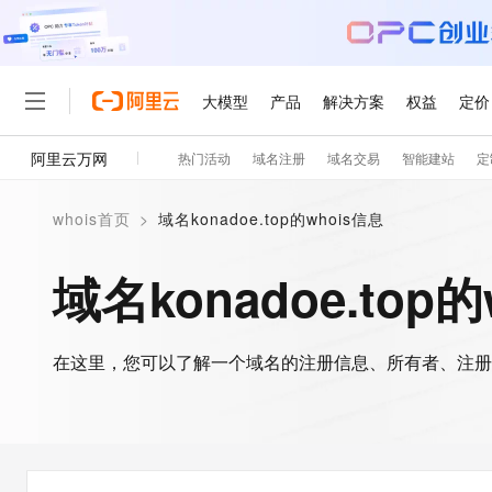
大模型
产品
解决方案
权益
定价
阿里云万网
热门活动
域名注册
域名交易
智能建站
定
大模型
产品
解决方案
权益
定价
云市场
伙伴
服务
了解阿里云
精选产品
精选解决方案
普惠上云
产品定价
精选商城
成为销售伙伴
售前咨询
为什么选择阿里云
千问AI平台
whois首页
>
域名konadoe.top的whois信息
了解云产品的定价详情
大模型服务平台百炼
千问办公，解锁你的工作
普惠上云 官方力荐
分销伙伴
在线服务
网站建设
什么是云计算
大
大模型服务与应用平台
企业级Agent产品，直接
云服务器38元/年起，超
域名konadoe.top
咨询伙伴
多端小程序
技术领先
云上成本管理
售后服务
轻量应用服务器
Agency Agents：拥
官方推荐返现计划
大模型
精选产品
精选解决方案
Salesforce 国际版订阅
稳定可靠
管理和优化成本
推荐新用户得奖励，单订单
销售伙伴合作计划
自助服务
友盟天域
安全合规
人工智能与机器学习
AI
文本生成
在这里，您可以了解一个域名的注册信息、所有者、注册
云数据库 RDS
HappyHorse 打造一
云工开物
无影生态合作计划
在线服务
观测云
分析师报告
高校专属算力普惠，学生认
计算
互联网应用开发
Qwen3.8-Max
HOT
Salesforce On Alibaba C
工单服务
智能体时代全能旗舰模型
Tuya 物联网平台阿里云
研究报告与白皮书
人工智能平台 PAI
快速拥有专属 OpenClaw
大模
Consulting Partner 合
大数据
容器
免费试用
短信专区
一站式AI开发、训练和推
蓝凌 OA
Qwen3.7-Plus
AI 大模型销售与服务生
现代化应用