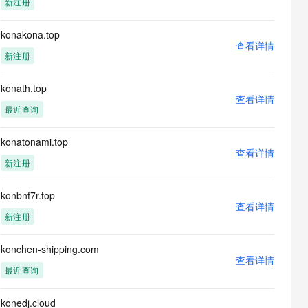
新注册
息提取
与 AI 智能体进行实时音视频通话
从文本、图片、视频中提取结构化的属性信息
构建支持视频理解的 AI 音视频实时通话应用
konakona.top
查看详情
t.diy 一步搞定创意建站
构建大模型应用的安全防护体系
新注册
通过自然语言交互简化开发流程,全栈开发支持
通过阿里云安全产品对 AI 应用进行安全防护
konath.top
查看详情
最近查询
konatonami.top
查看详情
新注册
konbnf7r.top
查看详情
新注册
konchen-shipping.com
查看详情
最近查询
konedj.cloud