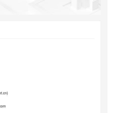
AI 应用
10分钟微调：让0.6B模型媲美235B模
多模态数据信
型
依托云原生高可用架构,实现Dify私有化部署
用1%尺寸在特定领域达到大模型90%以上效果
一个 AI 助手
超强辅助，Bol
即刻拥有 DeepSeek-R1 满血版
在企业官网、通讯软件中为客户提供 AI 客服
多种方案随心选，轻松解锁专属 DeepSeek
t.cn)
.com