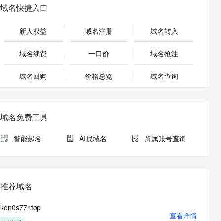
安全
畅自然，细节丰富
高表现力语音合成大模型，语音克隆听感自然
我要投诉
PolarDB
域名快捷入口
上云场景组合购
Milvus 弹性伸缩功能新增节
伴
漫剧创作，剧本、分镜、视频高效生成
100%兼容MySQL、PostgreSQL，兼容Oracle，支持集中和分布式
覆盖90%+业务场景，专享组合折扣价
点支持范围
2V
VPN
Fun-ASR
新人权益
域名注册
域名转入
文戏情感细腻自然，动作戏激烈拳拳到肉，实现更强表演能力
支持中英文自由切换，具备更强的噪声鲁棒性
ernetes 版 ACK
云聚AI 严选权益
AI 原生数据库服务发布
SSL 证书
，一键激活高效办公新体验
理容器应用的 K8s 服务
精选AI产品，从模型到应用全链提效
Agent 数据网关
域名续费
一口价
域名抢注
堡垒机
AI 用量加速计划
云原生数据库 PolarDB
应用
域名回购
价格总览
防火墙
域名查询
、识别商机，让客服更高效、服务更出色。
新老同享，达量后返
Agentic Database 发布
千问办公
主机安全
NEW
的智能体编程平台
一站式AI生产力平台
域名免费工具
AI 应用及服务市场
伶鹊
企业级人与Agent协作平台，接入和调度多个数字员工
智能客服平台，对话机器人、对话分析、智能外呼
智能起名
AI找域名
所属账号查询
AI 应用
大模型服务平台百炼 - 全妙
大模型
应用创作平台
多模态内容创作工具，已接入 DeepSeek
自然语言处理
推荐域名
数据标注
kon0s77r.top
机器学习
查看详情