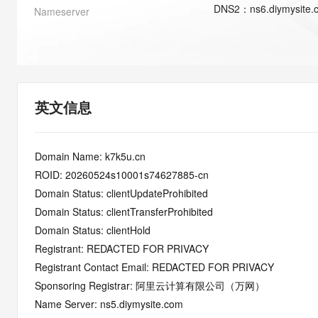
快速部署 Dify，高效搭建 
DNS
2
：
ns6.diymysite
Nameserver
迁移与运维管理
10 分钟在聊天系统中增加
专有云
英文信息
Domain Name: k7k5u.cn
ROID: 20260524s10001s74627885-cn
Domain Status: clientUpdateProhibited
Domain Status: clientTransferProhibited
Domain Status: clientHold
Registrant: REDACTED FOR PRIVACY
Registrant Contact Email: REDACTED FOR PRIVACY
Sponsoring Registrar: 阿里云计算有限公司（万网）
Name Server: ns5.diymysite.com