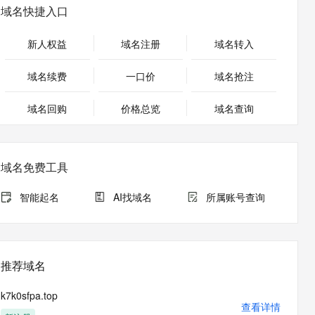
安全
畅自然，细节丰富
高表现力语音合成大模型，语音克隆听感自然
我要投诉
PolarDB
域名快捷入口
上云场景组合购
伴
Qoder CN V1.7.0 发布
漫剧创作，剧本、分镜、视频高效生成
100%兼容MySQL、PostgreSQL，兼容Oracle，支持集中和分布式
覆盖90%+业务场景，专享组合折扣价
2V
VPN
Fun-ASR
新人权益
域名注册
域名转入
文戏情感细腻自然，动作戏激烈拳拳到肉，实现更强表演能力
支持中英文自由切换，具备更强的噪声鲁棒性
ernetes 版 ACK
云聚AI 严选权益
云安全中心 AI BAS 智能自动
SSL 证书
，一键激活高效办公新体验
理容器应用的 K8s 服务
精选AI产品，从模型到应用全链提效
化模拟渗透攻击产品发布
域名续费
一口价
域名抢注
堡垒机
AI 用量加速计划
DataWorks ChatBI 会话支持
应用
域名回购
价格总览
防火墙
域名查询
、识别商机，让客服更高效、服务更出色。
新老同享，达量后返
上传临时文件分析
千问办公
主机安全
NEW
的智能体编程平台
一站式AI生产力平台
域名免费工具
AI 应用及服务市场
伶鹊
企业级人与Agent协作平台，接入和调度多个数字员工
智能客服平台，对话机器人、对话分析、智能外呼
智能起名
AI找域名
所属账号查询
AI 应用
大模型服务平台百炼 - 全妙
大模型
应用创作平台
多模态内容创作工具，已接入 DeepSeek
自然语言处理
推荐域名
数据标注
k7k0sfpa.top
机器学习
查看详情