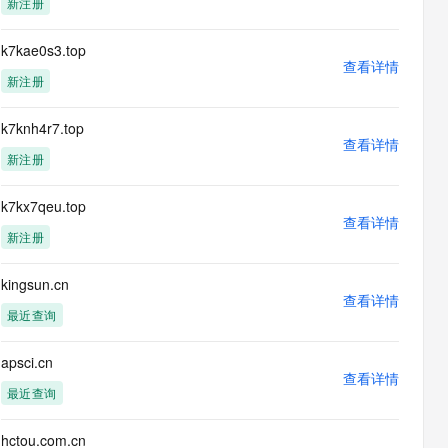
新注册
息提取
与 AI 智能体进行实时音视频通话
从文本、图片、视频中提取结构化的属性信息
构建支持视频理解的 AI 音视频实时通话应用
k7kae0s3.top
查看详情
t.diy 一步搞定创意建站
构建大模型应用的安全防护体系
新注册
通过自然语言交互简化开发流程,全栈开发支持
通过阿里云安全产品对 AI 应用进行安全防护
k7knh4r7.top
查看详情
新注册
k7kx7qeu.top
查看详情
新注册
kingsun.cn
查看详情
最近查询
apsci.cn
查看详情
最近查询
hctou.com.cn