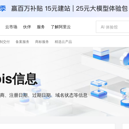
云市场
伙伴
服务
了解阿里云
制交付
备案服务
商标服务
精选云产品
AI 特惠
数据与 API
成为产品伙伴
企业增值服务
最佳实践
价格计算器
AI 场景体
基础软件
产品伙伴合
阿里云认证
市场活动
配置报价
大模型
自助选配和估算价格
步到位
智启 AI 普惠权益
产品生态集成认证中心
企业支持计划
云上春晚
域名与网站
Qwen Audio：打造专属 AI 语音助手
千问官方 MaaS 平台，为开发者和 Agent 而生，新用户赠送 1 亿 + tokens 额度
一句话生成原生
AI Coding
阿里云Maa
2026 阿里云
云服务器 E
为企业打
数据集
Windows
大模型认证
模型
NEW
NEW
格式还原
值低价云产品抢先购
至高享 1亿+免费 tokens，加速 Al 应用落地
提供智能易用的域名与建站服务
Qwen-Audio-3.0-Realtime 端到端实时语音角色扮演
输入一句话想法,
智能编程，一键
安全可靠、
ois信息
产品生态伙伴
专家技术服务
云上奥运之旅
弹性计算合作
阿里云中企出
手机三要素
宝塔 Linux
全部认证
价格优势
开源旗舰模型
即刻拥有 DeepSeek-V4-Pro
阿里云 OPC 创新助力计划
千问大模型
一键部署幻兽
AI 电商营销
对象存储 O
大模型
产品生态伙伴工作台
企业增值服务台
云栖战略参考
云存储合作计
云栖大会
身份实名认证
CentOS
训练营
推动算力普惠，释放技术红利
最高返9万
真正可用的 1M 上下文,一次完成代码全链路开发
快速构建应用程序和网站，即刻迈出上云第一步
轻松解锁专属 DeepSeek-V4-Pro
至高百万元 Token 补贴，加速一人公司成长
多元化、高性能、安全可靠的大模型服务
一键购买专属
从图文生成到
云上的中国
数据库合作计
活动全景
短信
Docker
图片和
商、注册日期、过期日期、域名状态等信息
自进化智能体
5 分钟轻松部署专属 QwenPaw
Token Plan 模型订阅计划
数字证书管理服务（原SSL证书）
高效搭建 AI
AI 广告创作
无影云电脑
企业成长
NEW
HOT
信息公告
看见新力量
云网络合作计
OCR 文字识别
JAVA
越聪明
证享300元代金券
全托管，含MySQL、PostgreSQL、SQL Server、MariaDB多引擎
Qwen3.8-Max 首发尝鲜，限时加量 10 倍，夜间低至2折
实现全站 HTTPS，呈现可信的 Web 访问
从聊天伙伴进化为能主动干活的本地数字员工
图文、视频一
随时随地安
Kimi-K3
HappyHors
NEW
魔搭 Mode
loud
服务实践
官网公告
Kimi 最新旗舰模型，长程编程与推理利器
让文字生成流
金融模力时刻
Salesforce O
版
发票查验
全能环境
Claude Code + GStack 打造工程团队
千问办公，限时限量积分加倍
Qoder
低代码高效构
AI 建站
短信服务
型
NEW
作计划
计划
创新中心
魔搭 ModelSc
健康状态
理服务
让AI从“聊天伙伴”进化为能干活的“数字员工”
安装技能 GStack，拥有专属 AI 工程团队
你的AI工作搭子，覆盖日常办公高频场景
面向真实软件的智能体编程平台
0 代码专业建
客户案例
天气预报查询
操作系统
Deepseek-v4-pro
HappyHors
态合作计划