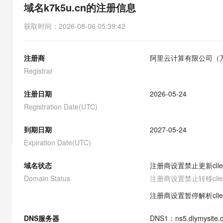
存储
天池大赛
能看、能想、能动手的多模
域名k7k5u.cn的注册信息
云解析DNS
解决方案免费试用 新老
电子合同
最高领取价值200元试用
安全
网络与CDN
AI 算法大赛
Qwen3-VL-Plus
获取时间
：
2026-08-06 05:39:42
畅捷通
大数据开发治理平台 Data
AI 产品 免费试用
网络
安全
云开发大赛
Tableau 订阅
1亿+ 大模型 tokens 和 
注册商
阿里云计算有限公司（
可观测
入门学习赛
中间件
AI空中课堂在线直播课
云防火墙
140+云产品 免费试用
Registrar
大模型服务
上云与迁云
云原生的云上边界网络安全
产品新客免费试用，最长1
数据库
生态解决方案
注册日期
2026-05-24
千问AI平台-Token Plan
企业出海
大模型ACA认证体验
大数据计算
Registration Date(UTC)
助力企业全员 AI 认知与能
行业生态解决方案
政企业务
媒体服务
千问AI平台-模型体验
到期日期
2027-05-24
开发者生态解决方案
在线体验全尺寸、多种模态
Expiration Date(UTC)
企业服务与云通信
AI 开发和 AI 应用解决
Happy 系列大模型
域名与网站
域名状态
注册商设置禁止更新
cli
Domain Status
注册商设置禁止转移
cli
终端用户计算
注册商设置暂停解析
cli
Serverless
大模型解决方案
DNS服务器
DNS
1
：
ns5.diymysite
开发工具