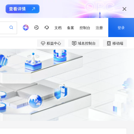
文档
备案
控制台
注册
登录
权益中心
域名控制台
移动端
验
作计划
器
AI 活动
专业服务
服务伙伴合作计划
开发者社区
加入我们
产品动态
服务平台百炼
阿里云 OPC 创新助力计划
一站式生成采购清单，支持单品或批量购买
可编辑精美 PPT 文稿
S产品伙伴计划（繁花）
峰会
CS
造的大模型服务与应用开发平台
Agency Agents：拥有专属领域专家
AI 生产力先锋
Al MaaS 服务伙伴赋能合作
域名
博文
Careers
PolarDB Agentic Database
至高可申请百万元
 轻松生成专业的 PPT
开启高性价比 AI 编程新体验
弹性可伸缩的云计算服务
先锋实践拓展 AI 生产力的边界
发布
多领域专家智能体,一键组建 AI 虚拟交付团队
Token 补贴，五大权
计划
海大会
伙伴信用分合作计划
商标
问答
社会招聘
益加速 OPC 成功
帕鲁游戏服务器
SS
HappyHorse 打造一站式影视创作平台
飞天发布时刻
HOT
秒悟 Meoo CLI 支持一键部
划
备案
电子书
校园招聘
联机服务器，轻松开启游戏
视频创作，一键激活电商全链路生产力
稳定、安全、高性价比、高性能的云存储服务
所见，即是所愿
署项目至阿里云账号
可视化编排打通从文字构思到成片全链路闭环
更多支持
划
公司注册
镜像站
视频生成
语音识别与合成
 智能体与工作流应用
漫剧工坊：一站式动画创作平台
AI 实训营
Flink OSS 支持
合作伙伴培训与认证
划
上云迁移
站生成，高效打造优质广告素材
全接入的云上超级电脑
通过阿里云百炼高效搭建AI应用,助力高效开发
快速生产连贯的高质量长漫剧
从基础到进阶，Agent 创客手把手教你
AssumeRole 角色自定义
e-1.1-T2V
Qwen3-TTS-Flash
lScope
我要反馈
查询合作伙伴
畅细腻的高质量视频
离线语音合成大模型，多语言方言自适应，低延迟高稳定
n Alibaba Cloud ISV 合作
代维服务
建企业门户网站
10 分钟搭建微信、支付宝小程序
百炼 Qwen3.7-Flash 系列模
创新加速
ope
登录合作伙伴管理后台
我要建议
站，无忧落地极速上线
以可视化方式快速构建移动和 PC 门户网站
国内短信简单易用，安全可靠，秒级触达，全球覆盖200+国家和地区。
高效部署网站，快速应用到小程序
型发布
e-1.1-I2V
Cosyvoice-V3-Flash