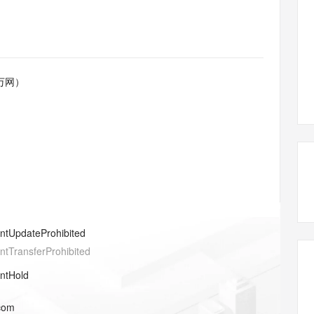
态智能体模型
旗舰 MoE 大模型，百万上下文与顶尖推理能力
图生视频，流
同享
万小智 AI 建站低至 15元/月
Qoder CN
AI 短剧/漫剧
云原生数据库 
快递物流查询
WordPress
成为服务伙
高校合作
点，立即开启云上创新
覆盖公网/内网、递归/权威、移动APP等全场景解析服务
送.CN域名，送备案服务码
基于千问大模型等，支持代码智能生成、研发智能问答
AI助力短剧
GLM-5.2
Wan2.7-T
Ubuntu
服务生态伙伴
视觉 Coding、空间感知、多模态思考等全面升级
1M上下文，专为长程任务能力而生
云工开物
企业应用
Works
Night Plan 支持 Qwen 3.8-Max
云原生大数据计算服务 MaxCompute
AI 办公
容器服务 Kub
NEW
Red Hat
30+ 款产品免费体验
Data Agent 驱动的一站式 Data+AI 开发治理平台
夜间 5 折，Qwen/Meoo/TokenPlan 客户专享
面向分析的企业级SaaS模式云数据仓库
AI智能应用
提供一站式管
科研合作
万网）
ERP
堂（旗舰版）
SUSE
智能客服
AI 应用构建
大模型原生
CRM
防护产品
2个月
自动承接线索
建站小程序
Qoder
大模型服务平台百炼-应用模版
OA 办公系统
HOT
NEW
面向真实软件
个人版上线、团队版降价；千问3.8-Max首发发尝鲜
丰富多元化的应用模版和解决方案
力提升
财税管理
模板建站
万有无界
大模型服务平台百炼-智能体
400电话
定制建站
的模型效果
灵活可视化地构建企业级 Agent
方案
广告营销
模板小程序
秒悟
人工智能平台 PAI
entUpdateProhibited
定制小程序
云端极速 AI 
新一代 AI 视频生成模型，深度适配广告营销等场景
AI Native 的算法工程平台，一站式完成建模、训练、推理服务部署
entTransferProhibited
APP 开发
entHold
建站系统
.com