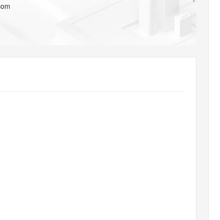
AI 应用
10分钟微调：让0.6B模型媲美235B模
多模态数据信
.com
型
依托云原生高可用架构,实现Dify私有化部署
用1%尺寸在特定领域达到大模型90%以上效果
一个 AI 助手
超强辅助，Bol
即刻拥有 DeepSeek-R1 满血版
在企业官网、通讯软件中为客户提供 AI 客服
多种方案随心选，轻松解锁专属 DeepSeek