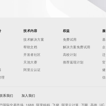
价
技术内容
权益
服
技术解决方案
免费试用
基
帮助文档
解决方案免费试用
企
开发者社区
高校计划
迁
天池大赛
推荐返现计划
官
器
阿里云认证
健
管理
信
联系我们
加入我们
巴国际交易市场
1688
阿里妈妈
飞猪
阿里云计算
万网
高德
UC