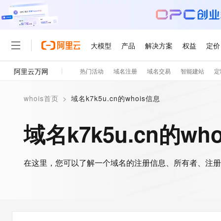
大模型
产品
解决方案
权益
定价
阿里云万网
热门活动
域名注册
域名交易
智能建站
定
大模型
产品
解决方案
权益
定价
云市场
伙伴
服务
了解阿里云
精选产品
精选解决方案
普惠上云
产品定价
精选商城
成为销售伙伴
售前咨询
为什么选择阿里云
千问AI平台
whois首页
>
域名k7k5u.cn的whois信息
了解云产品的定价详情
大模型服务平台百炼
睿译宝，AI翻译排版一
普惠上云 官方力荐
分销伙伴
在线服务
网站建设
什么是云计算
大
大模型服务与应用平台
上传文档即自动完成翻译和
云服务器38元/年起，超
域名k7k5u.cn的wh
咨询伙伴
多端小程序
技术领先
云上成本管理
售后服务
轻量应用服务器
GLM-5.2：长任务时代
官方推荐返现计划
大模型
精选产品
精选解决方案
Salesforce 国际版订阅
稳定可靠
管理和优化成本
推荐新用户得奖励，单订单
销售伙伴合作计划
自助服务
友盟天域
安全合规
人工智能与机器学习
AI
文本生成
在这里，您可以了解一个域名的注册信息、所有者、注册
云数据库 RDS
Hermes Agent，打造
云工开物
无影生态合作计划
在线服务
观测云
分析师报告
自主进化，持久记忆，越用
高校专属算力普惠，学生认
计算
互联网应用开发
Qwen3.8-Max
HOT
Salesforce On Alibaba C
工单服务
智能体时代全能旗舰模型
Tuya 物联网平台阿里云
研究报告与白皮书
人工智能平台 PAI
快速拥有专属 OpenClaw
大模
Consulting Partner 合
大数据
容器
免费试用
短信专区
一站式AI开发、训练和推
蓝凌 OA
Qwen3.7-Plus
AI 大模型销售与服务生
现代化应用