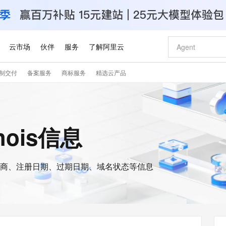
云市场
伙伴
服务
了解阿里云
制交付
备案服务
商标服务
精选云产品
AI 特惠
数据与 API
成为产品伙伴
企业增值服务
最佳实践
价格计算器
AI 场景体
基础软件
产品伙伴合
阿里云认证
市场活动
配置报价
大模型
自助选配和估算价格
新方式
睿译宝，AI翻译排版一步到位
智启 AI 普惠权益
产品生态集成认证中心
企业支持计划
云上春晚
域名与网站
千问官方 MaaS 平台，为开发者和 Agent 而生，新用户赠送 1 亿 + tokens 额度
Qwen Aud
AI Coding
阿里云Maa
2026 阿里云
云服务器 E
为企业打
数据集
Windows
大模型认证
模型
NEW
NEW
交付可用成果
值低价云产品抢先购
上传文档即自动完成翻译和格式还原
至高享 1亿+免费 tokens，加速 Al 应用落地
提供智能易用的域名与建站服务
智能编程，一键
安全可靠、
whois信息
产品生态伙伴
专家技术服务
云上奥运之旅
弹性计算合作
阿里云中企出
手机三要素
宝塔 Linux
全部认证
价格优势
有专属领域专家
GLM-5.2：长任务时代开源旗舰模型
阿里云 OPC 创新助力计划
千问大模型
即刻拥有 DeepS
AI 电商营销
对象存储 O
大模型
产品生态伙伴工作台
企业增值服务台
云栖战略参考
云存储合作计
云栖大会
身份实名认证
CentOS
训练营
推动算力普惠，释放技术红利
最高返9万
多领域专家智能体,一键组建 AI 虚拟交付团队
快速构建应用程序和网站，即刻迈出上云第一步
至高百万元 Token 补贴，加速一人公司成长
多元化、高性能、安全可靠的大模型服务
真正可用的 1M 上下文,一次完成代码全链路开发
轻松解锁专属 Dee
从图文生成到
云上的中国
数据库合作计
活动全景
短信
Docker
图片和
商、注册日期、过期日期、域名状态等信息
站式影视创作平台
Hermes Agent，打造自进化智能体
Token Plan 模型订阅计划
数字证书管理服务（原SSL证书）
5 分钟轻松部署
AI 广告创作
无影云电脑
企业成长
NEW
信息公告
看见新力量
云网络合作计
OCR 文字识别
JAVA
证享300元代金券
可视化编排打通从文字构思到成片全链路闭环
全托管，含MySQL、PostgreSQL、SQL Server、MariaDB多引擎
自主进化，持久记忆，越用越聪明
Qwen3.8-Max 首发尝鲜，限时加量 10 倍，夜间低至2折
实现全站HTTPS，呈现可信的WEB访问
图文、视频一
随时随地安
Kimi-K3
HappyHors
NEW
魔搭 Mode
loud
服务实践
官网公告
Kimi 最新旗舰模型，长程编程与推理利器
让文字生成流
金融模力时刻
Salesforce O
版
发票查验
全能环境
Claude Code + GStack 打造工程团队
千问办公，限时限量积分加倍
Qoder
低代码高效构
AI 建站
短信服务
型
NEW
作计划
计划
创新中心
魔搭 ModelSc
健康状态
理服务
让AI从“聊天伙伴”进化为能干活的“数字员工”
安装技能 GStack，拥有专属 AI 工程团队
你的AI工作搭子，覆盖日常办公高频场景
面向真实软件的智能体编程平台
0 代码专业建
客户案例
天气预报查询
操作系统
Deepseek-v4-pro
HappyHors
态合作计划