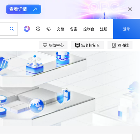
文档
备案
控制台
注册
登录
权益中心
域名控制台
移动端
验
作计划
器
AI 活动
专业服务
服务伙伴合作计划
开发者社区
加入我们
产品动态
服务平台百炼
阿里云 OPC 创新助力计划
一站式生成采购清单，支持单品或批量购买
io：打造专属 AI 语音助手
S产品伙伴计划（繁花）
峰会
CS
造的大模型服务与应用开发平台
一句话生成原生可编辑精美 PPT 文稿
AI 生产力先锋
Al MaaS 服务伙伴赋能合作
域名
博文
Careers
至高可申请百万元
Qwen3.8-Max 模型上线
开启高性价比 AI 编程新体验
弹性可伸缩的云计算服务
Qwen-Audio-3.0-Realtime 端到端实时语音角色扮演
输入一句话想法, 轻松生成专业的 PPT
先锋实践拓展 AI 生产力的边界
Token 补贴，五大权
计划
海大会
伙伴信用分合作计划
商标
问答
社会招聘
益加速 OPC 成功
eek-V4-Pro
SS
一键部署幻兽帕鲁游戏服务器
飞天发布时刻
HOT
Open Search 向量检索版支
划
备案
电子书
校园招聘
pSeek-V4-Pro
视频创作，一键激活电商全链路生产力
稳定、安全、高性价比、高性能的云存储服务
一键购买专属联机服务器，轻松开启游戏
所见，即是所愿
持视频检索 Pipeline 功能
更多支持
划
公司注册
镜像站
视频生成
语音识别与合成
专属 QwenPaw
漫剧工坊：一站式动画创作平台
AI 实训营
HOT
应用身份服务 (IDaaS)
合作伙伴培训与认证
划
上云迁移
站生成，高效打造优质广告素材
全接入的云上超级电脑
从聊天伙伴进化为能主动干活的本地数字员工
快速生产连贯的高质量长漫剧
从基础到进阶，Agent 创客手把手教你
OpenClaw 管理能力上线
e-1.1-T2V
Qwen3-TTS-Flash
lScope
我要反馈
查询合作伙伴
畅细腻的高质量视频
离线语音合成大模型，多语言方言自适应，低延迟高稳定
n Alibaba Cloud ISV 合作
代维服务
建企业门户网站
10 分钟搭建微信、支付宝小程序
MaxCompute MaxFrame 提
创新加速
ope
登录合作伙伴管理后台
我要建议
站，无忧落地极速上线
以可视化方式快速构建移动和 PC 门户网站
国内短信简单易用，安全可靠，秒级触达，全球覆盖200+国家和地区。
高效部署网站，快速应用到小程序
供自动弹性内存功能
e-1.1-I2V
Cosyvoice-V3-Flash