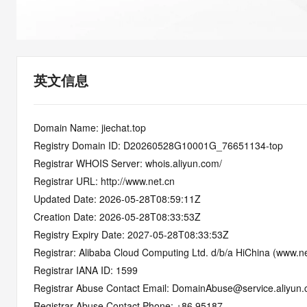
快速部署 Dify，高效搭建 
迁移与运维管理
10 分钟在聊天系统中增加
专有云
英文信息
Domain Name: jiechat.top
Registry Domain ID: D20260528G10001G_76651134-top
Registrar WHOIS Server: whois.aliyun.com/
Registrar URL: http://www.net.cn
Updated Date: 2026-05-28T08:59:11Z
Creation Date: 2026-05-28T08:33:53Z
Registry Expiry Date: 2027-05-28T08:33:53Z
Registrar: Alibaba Cloud Computing Ltd. d/b/a HiChina (www.ne
Registrar IANA ID: 1599
Registrar Abuse Contact Email: DomainAbuse@service.aliyun
Registrar Abuse Contact Phone: +86.95187