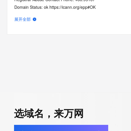
Domain Status: ok https://icann.org/epp#OK
Domain Status: addPeriod https://icann.org/epp#addPeriod
展开全部
Registry Registrant ID: REDACTED FOR PRIVACY
Registrant Name: REDACTED FOR PRIVACY
Registrant Organization: REDACTED FOR PRIVACY
Registrant Street:  REDACTED FOR PRIVACY
Registrant City: REDACTED FOR PRIVACY
Registrant State/Province: guang dong
Registrant Postal Code: REDACTED FOR PRIVACY
Registrant Country: CN
Registrant Phone: REDACTED FOR PRIVACY
Registrant Phone Ext: REDACTED FOR PRIVACY
Registrant Fax: REDACTED FOR PRIVACY
Registrant Fax Ext: REDACTED FOR PRIVACY
选域名，来万网
Registrant Email: Please query the RDDS service of the Registrar
how to contact the Registrant, Admin, or Tech contact of the 
Registry Admin ID: REDACTED FOR PRIVACY