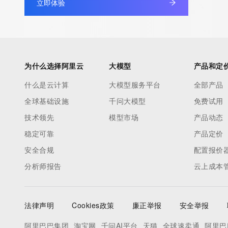
立即体验
Admin Name: 
Admin Organization: 
Admin Street: 
Admin City: 
Admin State/Province: 
为什么选择阿里云
大模型
产品和定
Admin Postal Code: 
什么是云计算
大模型服务平台
全部产品
Admin Country: 
全球基础设施
千问大模型
免费试用
Admin Phone: 
Admin Phone Ext: 
技术领先
模型市场
产品动态
Admin Fax: 
稳定可靠
产品定价
Admin Fax Ext: 
安全合规
配置报价
Admin Email: 
分析师报告
云上成本
Registry Tech ID: REDACTED FOR PRIVACY
Tech Name: 
Tech Organization: 
法律声明
Cookies政策
廉正举报
安全举报
Tech Street: 
Tech City: 
阿里巴巴集团
淘宝网
千问AI平台
天猫
全球速卖通
阿里巴