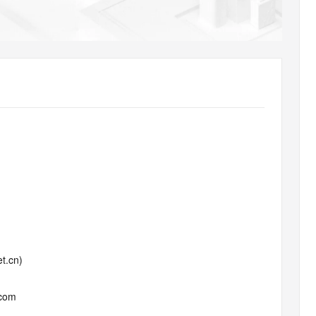
AI 应用
10分钟微调：让0.6B模型媲美235B模
多模态数据信
型
依托云原生高可用架构,实现Dify私有化部署
用1%尺寸在特定领域达到大模型90%以上效果
一个 AI 助手
超强辅助，Bol
即刻拥有 DeepSeek-R1 满血版
在企业官网、通讯软件中为客户提供 AI 客服
多种方案随心选，轻松解锁专属 DeepSeek
t.cn)
.com