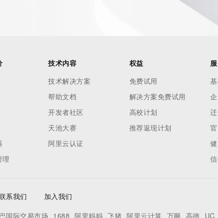
价
技术内容
权益
服
技术解决方案
免费试用
基
帮助文档
解决方案免费试用
企
开发者社区
高校计划
迁
天池大赛
推荐返现计划
官
器
阿里云认证
健
管理
信
联系我们
加入我们
巴国际交易市场
1688
阿里妈妈
飞猪
阿里云计算
万网
高德
UC