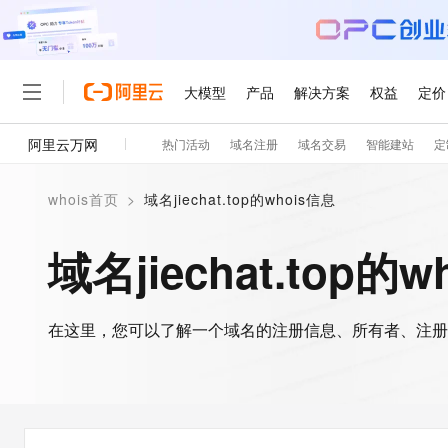
大模型
产品
解决方案
权益
定价
阿里云万网
热门活动
域名注册
域名交易
智能建站
定
大模型
产品
解决方案
权益
定价
云市场
伙伴
服务
了解阿里云
精选产品
精选解决方案
普惠上云
产品定价
精选商城
成为销售伙伴
售前咨询
为什么选择阿里云
千问AI平台
whois首页
>
域名jiechat.top的whois信息
了解云产品的定价详情
大模型服务平台百炼
千问办公，解锁你的工作
普惠上云 官方力荐
分销伙伴
在线服务
网站建设
什么是云计算
大
大模型服务与应用平台
企业级Agent产品，直接
云服务器38元/年起，超
域名jiechat.top的
咨询伙伴
多端小程序
技术领先
云上成本管理
售后服务
轻量应用服务器
Agency Agents：拥
官方推荐返现计划
大模型
精选产品
精选解决方案
Salesforce 国际版订阅
稳定可靠
管理和优化成本
推荐新用户得奖励，单订单
销售伙伴合作计划
自助服务
友盟天域
安全合规
人工智能与机器学习
AI
文本生成
在这里，您可以了解一个域名的注册信息、所有者、注册
云数据库 RDS
HappyHorse 打造一
云工开物
无影生态合作计划
在线服务
观测云
分析师报告
高校专属算力普惠，学生认
计算
互联网应用开发
Qwen3.8-Max
HOT
Salesforce On Alibaba C
工单服务
智能体时代全能旗舰模型
Tuya 物联网平台阿里云
研究报告与白皮书
人工智能平台 PAI
快速拥有专属 OpenClaw
大模
Consulting Partner 合
大数据
容器
免费试用
短信专区
一站式AI开发、训练和推
蓝凌 OA
Qwen3.7-Plus
AI 大模型销售与服务生
现代化应用