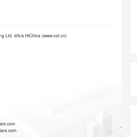
态智能体模型
旗舰 MoE 大模型，百万上下文与顶尖推理能力
图生视频，流
同享
万小智 AI 建站低至 15元/月
Qoder CN
AI 短剧/漫剧
云原生数据库 
快递物流查询
WordPress
成为服务伙
高校合作
点，立即开启云上创新
覆盖公网/内网、递归/权威、移动APP等全场景解析服务
送.CN域名，送备案服务码
基于千问大模型等，支持代码智能生成、研发智能问答
AI助力短剧
GLM-5.2
Wan2.7-T
Ubuntu
服务生态伙伴
视觉 Coding、空间感知、多模态思考等全面升级
1M上下文，专为长程任务能力而生
云工开物
企业应用
Works
Night Plan 支持 Qwen 3.8-Max
云原生大数据计算服务 MaxCompute
AI 办公
容器服务 Kub
NEW
Red Hat
30+ 款产品免费体验
Data Agent 驱动的一站式 Data+AI 开发治理平台
夜间 5 折，Qwen/Meoo/TokenPlan 客户专享
面向分析的企业级SaaS模式云数据仓库
AI智能应用
提供一站式管
科研合作
g Ltd. d/b/a HiChina (www.net.cn)
ERP
堂（旗舰版）
SUSE
智能客服
AI 应用构建
大模型原生
CRM
防护产品
2个月
自动承接线索
建站小程序
Qoder
大模型服务平台百炼-应用模版
OA 办公系统
HOT
NEW
面向真实软件
个人版上线、团队版降价；千问3.8-Max首发发尝鲜
丰富多元化的应用模版和解决方案
力提升
财税管理
模板建站
万有无界
大模型服务平台百炼-智能体
400电话
定制建站
的模型效果
灵活可视化地构建企业级 Agent
方案
广告营销
模板小程序
秒悟
人工智能平台 PAI
定制小程序
云端极速 AI 
新一代 AI 视频生成模型，深度适配广告营销等场景
AI Native 的算法工程平台，一站式完成建模、训练、推理服务部署
APP 开发
lare.com
建站系统
flare.com