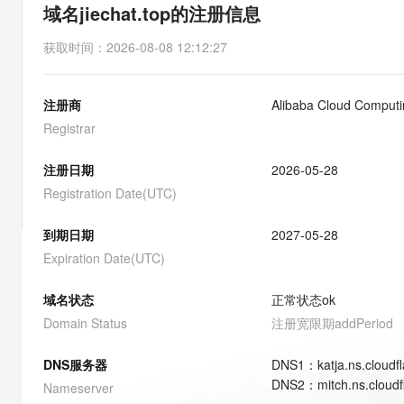
存储
天池大赛
能看、能想、能动手的多模
域名jiechat.top的注册信息
云解析DNS
解决方案免费试用 新老
电子合同
最高领取价值200元试用
安全
网络与CDN
AI 算法大赛
Qwen3-VL-Plus
获取时间
：
2026-08-08 12:12:27
畅捷通
大数据开发治理平台 Data
AI 产品 免费试用
网络
安全
云开发大赛
Tableau 订阅
1亿+ 大模型 tokens 和 
注册商
Alibaba Cloud Computin
可观测
入门学习赛
中间件
AI空中课堂在线直播课
云防火墙
140+云产品 免费试用
Registrar
大模型服务
上云与迁云
云原生的云上边界网络安全
产品新客免费试用，最长1
数据库
生态解决方案
注册日期
2026-05-28
千问AI平台-Token Plan
企业出海
大模型ACA认证体验
大数据计算
Registration Date(UTC)
助力企业全员 AI 认知与能
行业生态解决方案
政企业务
媒体服务
千问AI平台-模型体验
到期日期
2027-05-28
开发者生态解决方案
在线体验全尺寸、多种模态
Expiration Date(UTC)
企业服务与云通信
AI 开发和 AI 应用解决
Happy 系列大模型
域名与网站
域名状态
正常状态
ok
Domain Status
注册宽限期
addPeriod
终端用户计算
DNS服务器
DNS
1
：
katja.ns.cloudf
Serverless
大模型解决方案
DNS
2
：
mitch.ns.cloud
Nameserver
开发工具