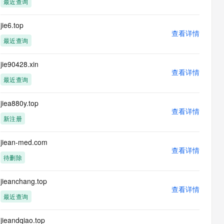
最近查询
息提取
与 AI 智能体进行实时音视频通话
从文本、图片、视频中提取结构化的属性信息
构建支持视频理解的 AI 音视频实时通话应用
jie6.top
查看详情
t.diy 一步搞定创意建站
构建大模型应用的安全防护体系
最近查询
通过自然语言交互简化开发流程,全栈开发支持
通过阿里云安全产品对 AI 应用进行安全防护
jie90428.xin
查看详情
最近查询
jiea880y.top
查看详情
新注册
jiean-med.com
查看详情
待删除
jieanchang.top
查看详情
最近查询
jieandqiao.top