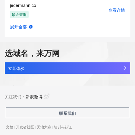
jedermann.co
查看详情
最近查询
展开全部
jedfplz.cn
查看详情
最近查询
选域名，来万网
jediking.xyz
查看详情
最近查询
立即体验
jedorobot.com
查看详情
新注册
关注我们：
新浪微博
jedshipping.com
联系我们
查看详情
最近查询
文档
|
开发者社区
|
天池大赛
|
培训与认证