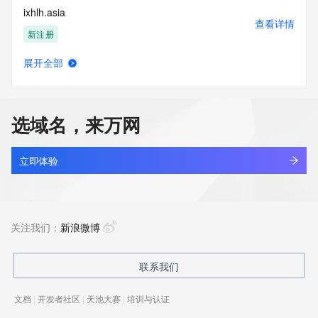
ixhlh.asia
查看详情
新注册
展开全部
ixhuzd.cn
查看详情
最近查询
选域名，来万网
kingsun.cn
查看详情
最近查询
立即体验
ahsnli.cn
查看详情
最近查询
关注我们：
新浪微博
apsci.cn
联系我们
查看详情
最近查询
文档
|
开发者社区
|
天池大赛
|
培训与认证