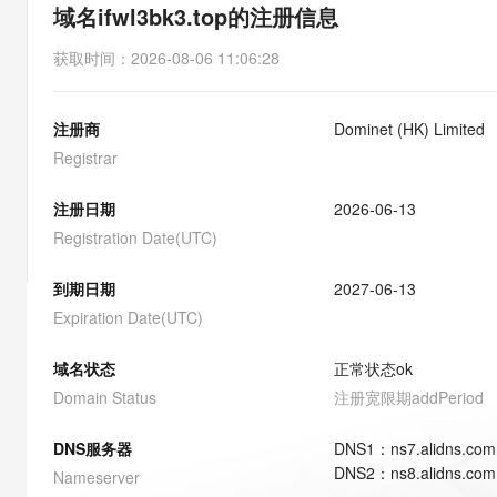
存储
天池大赛
能看、能想、能动手的多模
域名ifwl3bk3.top的注册信息
云解析DNS
解决方案免费试用 新老
电子合同
最高领取价值200元试用
安全
网络与CDN
AI 算法大赛
Qwen3-VL-Plus
获取时间
：
2026-08-06 11:06:28
畅捷通
大数据开发治理平台 Data
AI 产品 免费试用
网络
安全
云开发大赛
Tableau 订阅
1亿+ 大模型 tokens 和 
注册商
Dominet (HK) Limited
可观测
入门学习赛
中间件
AI空中课堂在线直播课
云防火墙
140+云产品 免费试用
Registrar
大模型服务
上云与迁云
云原生的云上边界网络安全
产品新客免费试用，最长1
数据库
生态解决方案
注册日期
2026-06-13
千问AI平台-Token Plan
企业出海
大模型ACA认证体验
大数据计算
Registration Date(UTC)
助力企业全员 AI 认知与能
行业生态解决方案
政企业务
媒体服务
千问AI平台-模型体验
到期日期
2027-06-13
开发者生态解决方案
在线体验全尺寸、多种模态
Expiration Date(UTC)
企业服务与云通信
AI 开发和 AI 应用解决
Happy 系列大模型
域名与网站
域名状态
正常状态
ok
Domain Status
注册宽限期
addPeriod
终端用户计算
DNS服务器
DNS
1
：
ns7.alidns.com
Serverless
大模型解决方案
DNS
2
：
ns8.alidns.com
Nameserver
开发工具