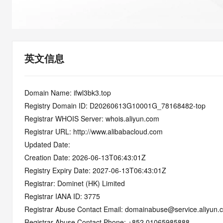
快速部署 Dify，高效搭建 
迁移与运维管理
10 分钟在聊天系统中增加
专有云
英文信息
Domain Name: ifwl3bk3.top
Registry Domain ID: D20260613G10001G_78168482-top
Registrar WHOIS Server: whois.aliyun.com
Registrar URL: http://www.alibabacloud.com
Updated Date: 
Creation Date: 2026-06-13T06:43:01Z
Registry Expiry Date: 2027-06-13T06:43:01Z
Registrar: Dominet (HK) Limited
Registrar IANA ID: 3775
Registrar Abuse Contact Email: domainabuse@service.aliyun.
Registrar Abuse Contact Phone: +852.01065985888