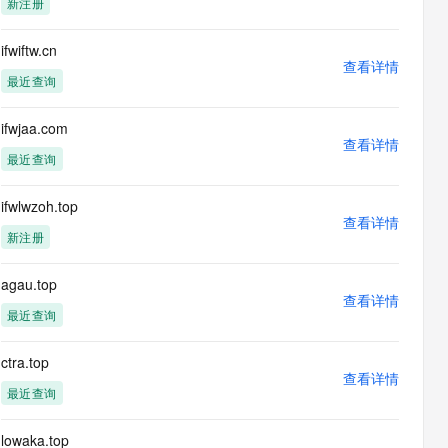
新注册
息提取
与 AI 智能体进行实时音视频通话
从文本、图片、视频中提取结构化的属性信息
构建支持视频理解的 AI 音视频实时通话应用
ifwiftw.cn
查看详情
t.diy 一步搞定创意建站
构建大模型应用的安全防护体系
最近查询
通过自然语言交互简化开发流程,全栈开发支持
通过阿里云安全产品对 AI 应用进行安全防护
ifwjaa.com
查看详情
最近查询
ifwlwzoh.top
查看详情
新注册
agau.top
查看详情
最近查询
ctra.top
查看详情
最近查询
lowaka.top