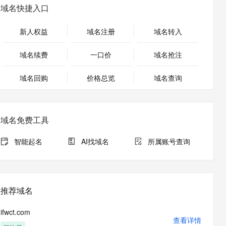
安全
畅自然，细节丰富
高表现力语音合成大模型，语音克隆听感自然
我要投诉
PolarDB
域名快捷入口
上云场景组合购
Milvus 弹性伸缩功能新增节
伴
漫剧创作，剧本、分镜、视频高效生成
100%兼容MySQL、PostgreSQL，兼容Oracle，支持集中和分布式
覆盖90%+业务场景，专享组合折扣价
点支持范围
2V
VPN
Fun-ASR
新人权益
域名注册
域名转入
文戏情感细腻自然，动作戏激烈拳拳到肉，实现更强表演能力
支持中英文自由切换，具备更强的噪声鲁棒性
ernetes 版 ACK
云聚AI 严选权益
AI 原生数据库服务发布
SSL 证书
，一键激活高效办公新体验
理容器应用的 K8s 服务
精选AI产品，从模型到应用全链提效
Agent 数据网关
域名续费
一口价
域名抢注
堡垒机
AI 用量加速计划
云原生数据库 PolarDB
应用
域名回购
价格总览
防火墙
域名查询
、识别商机，让客服更高效、服务更出色。
新老同享，达量后返
Agentic Database 发布
千问办公
主机安全
NEW
的智能体编程平台
一站式AI生产力平台
域名免费工具
AI 应用及服务市场
伶鹊
企业级人与Agent协作平台，接入和调度多个数字员工
智能客服平台，对话机器人、对话分析、智能外呼
智能起名
AI找域名
所属账号查询
AI 应用
大模型服务平台百炼 - 全妙
大模型
应用创作平台
多模态内容创作工具，已接入 DeepSeek
自然语言处理
推荐域名
数据标注
ifwct.com
机器学习
查看详情