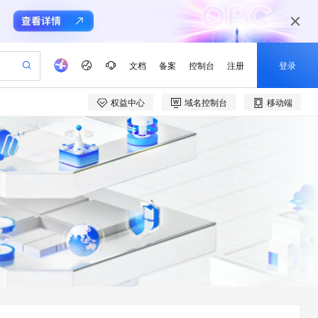
文档
备案
控制台
注册
登录
权益中心
域名控制台
移动端
验
作计划
器
AI 活动
专业服务
服务伙伴合作计划
开发者社区
加入我们
产品动态
服务平台百炼
阿里云 OPC 创新助力计划
一站式生成采购清单，支持单品或批量购买
可编辑精美 PPT 文稿
S产品伙伴计划（繁花）
峰会
CS
造的大模型服务与应用开发平台
Agency Agents：拥有专属领域专家
AI 生产力先锋
Al MaaS 服务伙伴赋能合作
域名
博文
Careers
至高可申请百万元
Qwen3.8-Max 模型上线
 轻松生成专业的 PPT
开启高性价比 AI 编程新体验
弹性可伸缩的云计算服务
先锋实践拓展 AI 生产力的边界
多领域专家智能体,一键组建 AI 虚拟交付团队
Token 补贴，五大权
计划
海大会
伙伴信用分合作计划
商标
问答
社会招聘
益加速 OPC 成功
帕鲁游戏服务器
SS
HappyHorse 打造一站式影视创作平台
飞天发布时刻
HOT
Open Search 向量检索版支
划
备案
电子书
校园招聘
联机服务器，轻松开启游戏
视频创作，一键激活电商全链路生产力
稳定、安全、高性价比、高性能的云存储服务
所见，即是所愿
持视频检索 Pipeline 功能
可视化编排打通从文字构思到成片全链路闭环
更多支持
划
公司注册
镜像站
视频生成
语音识别与合成
 智能体与工作流应用
漫剧工坊：一站式动画创作平台
AI 实训营
应用身份服务 (IDaaS)
合作伙伴培训与认证
划
上云迁移
站生成，高效打造优质广告素材
全接入的云上超级电脑
通过阿里云百炼高效搭建AI应用,助力高效开发
快速生产连贯的高质量长漫剧
从基础到进阶，Agent 创客手把手教你
OpenClaw 管理能力上线
e-1.1-T2V
Qwen3-TTS-Flash
lScope
我要反馈
查询合作伙伴
畅细腻的高质量视频
离线语音合成大模型，多语言方言自适应，低延迟高稳定
n Alibaba Cloud ISV 合作
代维服务
建企业门户网站
10 分钟搭建微信、支付宝小程序
MaxCompute MaxFrame 提
创新加速
ope
登录合作伙伴管理后台
我要建议
站，无忧落地极速上线
以可视化方式快速构建移动和 PC 门户网站
国内短信简单易用，安全可靠，秒级触达，全球覆盖200+国家和地区。
高效部署网站，快速应用到小程序
供自动弹性内存功能
e-1.1-I2V
Cosyvoice-V3-Flash