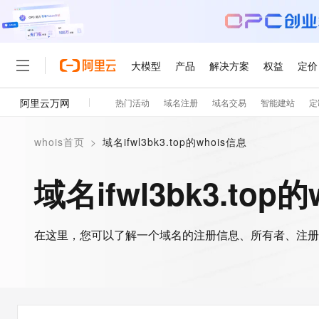
大模型
产品
解决方案
权益
定价
阿里云万网
热门活动
域名注册
域名交易
智能建站
定
大模型
产品
解决方案
权益
定价
云市场
伙伴
服务
了解阿里云
精选产品
精选解决方案
普惠上云
产品定价
精选商城
成为销售伙伴
售前咨询
为什么选择阿里云
千问AI平台
whois首页
>
域名ifwl3bk3.top的whois信息
了解云产品的定价详情
大模型服务平台百炼
睿译宝，AI翻译排版一
普惠上云 官方力荐
分销伙伴
在线服务
网站建设
什么是云计算
大
大模型服务与应用平台
上传文档即自动完成翻译和
云服务器38元/年起，超
域名ifwl3bk3.top
咨询伙伴
多端小程序
技术领先
云上成本管理
售后服务
轻量应用服务器
GLM-5.2：长任务时代
官方推荐返现计划
大模型
精选产品
精选解决方案
Salesforce 国际版订阅
稳定可靠
管理和优化成本
推荐新用户得奖励，单订单
销售伙伴合作计划
自助服务
友盟天域
安全合规
人工智能与机器学习
AI
文本生成
在这里，您可以了解一个域名的注册信息、所有者、注册
云数据库 RDS
Hermes Agent，打造
云工开物
无影生态合作计划
在线服务
观测云
分析师报告
自主进化，持久记忆，越用
高校专属算力普惠，学生认
计算
互联网应用开发
Qwen3.8-Max
HOT
Salesforce On Alibaba C
工单服务
智能体时代全能旗舰模型
Tuya 物联网平台阿里云
研究报告与白皮书
人工智能平台 PAI
快速拥有专属 OpenClaw
大模
Consulting Partner 合
大数据
容器
免费试用
短信专区
一站式AI开发、训练和推
蓝凌 OA
Qwen3.7-Plus
AI 大模型销售与服务生
现代化应用