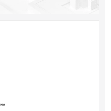
AI 应用
10分钟微调：让0.6B模型媲美235B模
多模态数据信
型
依托云原生高可用架构,实现Dify私有化部署
用1%尺寸在特定领域达到大模型90%以上效果
一个 AI 助手
超强辅助，Bol
即刻拥有 DeepSeek-R1 满血版
在企业官网、通讯软件中为客户提供 AI 客服
多种方案随心选，轻松解锁专属 DeepSeek
com