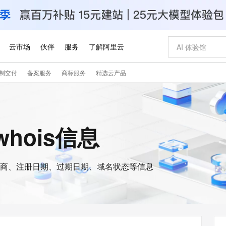
云市场
伙伴
服务
了解阿里云
制交付
备案服务
商标服务
精选云产品
AI 特惠
数据与 API
成为产品伙伴
企业增值服务
最佳实践
价格计算器
AI 场景体
基础软件
产品伙伴合
阿里云认证
市场活动
配置报价
大模型
自助选配和估算价格
步到位
智启 AI 普惠权益
产品生态集成认证中心
企业支持计划
云上春晚
域名与网站
Qwen Audio：打造专属 AI 语音助手
千问官方 MaaS 平台，为开发者和 Agent 而生，新用户赠送 1 亿 + tokens 额度
一句话生成原生
AI Coding
阿里云Maa
2026 阿里云
云服务器 E
为企业打
数据集
Windows
大模型认证
模型
NEW
NEW
格式还原
值低价云产品抢先购
至高享 1亿+免费 tokens，加速 Al 应用落地
提供智能易用的域名与建站服务
Qwen-Audio-3.0-Realtime 端到端实时语音角色扮演
输入一句话想法,
智能编程，一键
安全可靠、
的whois信息
产品生态伙伴
专家技术服务
云上奥运之旅
弹性计算合作
阿里云中企出
手机三要素
宝塔 Linux
全部认证
价格优势
开源旗舰模型
即刻拥有 DeepSeek-V4-Pro
阿里云 OPC 创新助力计划
千问大模型
一键部署幻兽
AI 电商营销
对象存储 O
大模型
产品生态伙伴工作台
企业增值服务台
云栖战略参考
云存储合作计
云栖大会
身份实名认证
CentOS
训练营
推动算力普惠，释放技术红利
最高返9万
真正可用的 1M 上下文,一次完成代码全链路开发
快速构建应用程序和网站，即刻迈出上云第一步
轻松解锁专属 DeepSeek-V4-Pro
至高百万元 Token 补贴，加速一人公司成长
多元化、高性能、安全可靠的大模型服务
一键购买专属
从图文生成到
云上的中国
数据库合作计
活动全景
短信
Docker
图片和
商、注册日期、过期日期、域名状态等信息
自进化智能体
5 分钟轻松部署专属 QwenPaw
Token Plan 模型订阅计划
数字证书管理服务（原SSL证书）
高效搭建 AI
AI 广告创作
无影云电脑
企业成长
NEW
HOT
信息公告
看见新力量
云网络合作计
OCR 文字识别
JAVA
越聪明
证享300元代金券
全托管，含MySQL、PostgreSQL、SQL Server、MariaDB多引擎
Qwen3.8-Max 首发尝鲜，限时加量 10 倍，夜间低至2折
实现全站HTTPS，呈现可信的WEB访问
从聊天伙伴进化为能主动干活的本地数字员工
图文、视频一
随时随地安
Kimi-K3
HappyHors
NEW
魔搭 Mode
loud
服务实践
官网公告
Kimi 最新旗舰模型，长程编程与推理利器
让文字生成流
金融模力时刻
Salesforce O
版
发票查验
全能环境
Claude Code + GStack 打造工程团队
千问办公，限时限量积分加倍
Qoder
低代码高效构
AI 建站
短信服务
型
NEW
作计划
计划
创新中心
魔搭 ModelSc
健康状态
理服务
让AI从“聊天伙伴”进化为能干活的“数字员工”
安装技能 GStack，拥有专属 AI 工程团队
你的AI工作搭子，覆盖日常办公高频场景
面向真实软件的智能体编程平台
0 代码专业建
客户案例
天气预报查询
操作系统
Deepseek-v4-pro
HappyHors
态合作计划