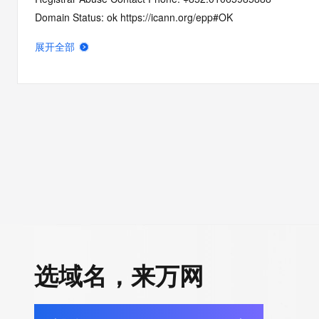
Domain Status: ok https://icann.org/epp#OK
Domain Status: addPeriod https://icann.org/epp#addPeriod
展开全部
Registry Registrant ID: REDACTED FOR PRIVACY
Registrant Name: REDACTED FOR PRIVACY
Registrant Organization: REDACTED FOR PRIVACY
Registrant Street:  REDACTED FOR PRIVACY
Registrant City: REDACTED FOR PRIVACY
Registrant State/Province: nan
Registrant Postal Code: REDACTED FOR PRIVACY
Registrant Country: LA
Registrant Phone: REDACTED FOR PRIVACY
Registrant Phone Ext: REDACTED FOR PRIVACY
Registrant Fax: REDACTED FOR PRIVACY
Registrant Fax Ext: REDACTED FOR PRIVACY
选域名，来万网
Registrant Email: Please query the RDDS service of the Registrar
how to contact the Registrant, Admin, or Tech contact of the 
Registry Admin ID: REDACTED FOR PRIVACY