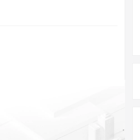
态智能体模型
旗舰 MoE 大模型，百万上下文与顶尖推理能力
图生视频，流
同享
万小智 AI 建站低至 15元/月
Qoder CN
AI 短剧/漫剧
云原生数据库 
快递物流查询
WordPress
成为服务伙
高校合作
点，立即开启云上创新
覆盖公网/内网、递归/权威、移动APP等全场景解析服务
送.CN域名，送备案服务码
基于千问大模型等，支持代码智能生成、研发智能问答
AI助力短剧
GLM-5.2
Wan2.7-T
Ubuntu
服务生态伙伴
视觉 Coding、空间感知、多模态思考等全面升级
1M上下文，专为长程任务能力而生
云工开物
企业应用
Works
Night Plan 支持 Qwen 3.8-Max
云原生大数据计算服务 MaxCompute
AI 办公
容器服务 Kub
NEW
Red Hat
30+ 款产品免费体验
Data Agent 驱动的一站式 Data+AI 开发治理平台
夜间 5 折，Qwen/Meoo/TokenPlan 客户专享
面向分析的企业级SaaS模式云数据仓库
AI智能应用
提供一站式管
科研合作
ERP
堂（旗舰版）
SUSE
智能客服
AI 应用构建
大模型原生
CRM
防护产品
2个月
自动承接线索
建站小程序
Qoder
大模型服务平台百炼-应用模版
OA 办公系统
HOT
NEW
面向真实软件
个人版上线、团队版降价；千问3.8-Max首发发尝鲜
丰富多元化的应用模版和解决方案
力提升
财税管理
模板建站
万有无界
大模型服务平台百炼-智能体
400电话
定制建站
的模型效果
灵活可视化地构建企业级 Agent
方案
广告营销
模板小程序
秒悟
人工智能平台 PAI
定制小程序
云端极速 AI 
新一代 AI 视频生成模型，深度适配广告营销等场景
AI Native 的算法工程平台，一站式完成建模、训练、推理服务部署
APP 开发
建站系统