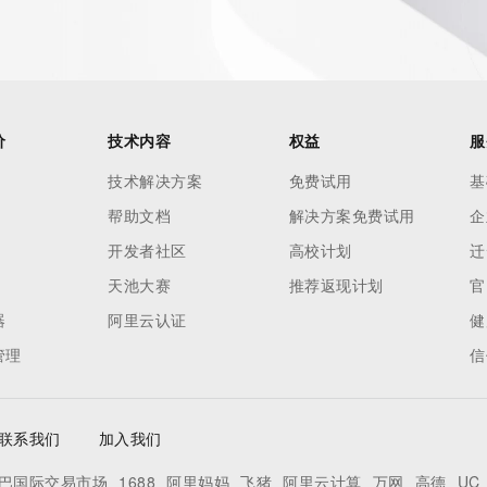
价
技术内容
权益
服
技术解决方案
免费试用
基
帮助文档
解决方案免费试用
企
开发者社区
高校计划
迁
天池大赛
推荐返现计划
官
器
阿里云认证
健
管理
信
联系我们
加入我们
巴国际交易市场
1688
阿里妈妈
飞猪
阿里云计算
万网
高德
UC