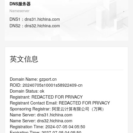
DNS服务器
Nameserver
DNS
1
：
dns31.hichina.com
DNS
2
：
dns32.hichina.com
英文信息
Domain Name: gzport.cn
ROID: 20240705s10001s58922409-cn
Domain Status: ok
Registrant: REDACTED FOR PRIVACY
Registrant Contact Email: REDACTED FOR PRIVACY
Sponsoring Registrar: 阿里云计算有限公司（万网）
Name Server: dns31.hichina.com
Name Server: dns32.hichina.com
Registration Time: 2024-07-05 04:05:50
Expiration Time: 2027-07-05 04:05:50