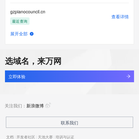
gzpianocouncil.cn
查看详情
最近查询
展开全部
gzpko.cn
查看详情
最近查询
选域名，来万网
gzplsx.top
查看详情
最近查询
立即体验
gzpmee.com
查看详情
最近查询
关注我们：
新浪微博
gzpmgs.com
联系我们
查看详情
最近查询
文档
|
开发者社区
|
天池大赛
|
培训与认证