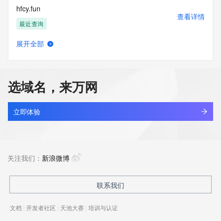
hfcy.fun
查看详情
最近查询
展开全部
qmeow.fun
查看详情
新注册
选域名，来万网
wangyiheng.fun
查看详情
新注册
立即体验
tzscy.fun
查看详情
新注册
关注我们：
新浪微博
sh1223.fun
联系我们
查看详情
最近查询
文档
|
开发者社区
|
天池大赛
|
培训与认证